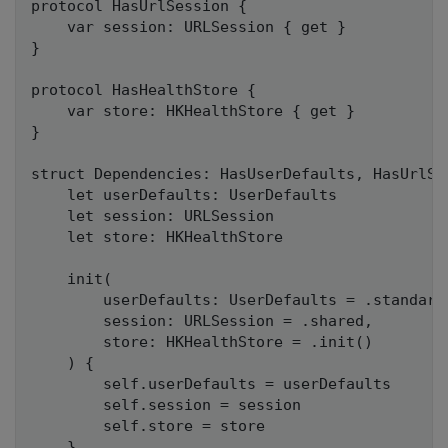
protocol HasUrlSession {

    var session: URLSession { get }

}

protocol HasHealthStore {

    var store: HKHealthStore { get }

}

struct Dependencies: HasUserDefaults, HasUrlSes
    let userDefaults: UserDefaults

    let session: URLSession

    let store: HKHealthStore

    init(

        userDefaults: UserDefaults = .standard,
        session: URLSession = .shared,

        store: HKHealthStore = .init()

    ) {

        self.userDefaults = userDefaults

        self.session = session

        self.store = store

    }
