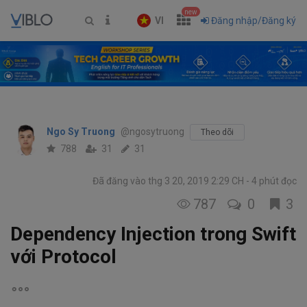
new
VI
Đăng nhập/Đăng ký
Ngo Sy Truong
@ngosytruong
Theo dõi
788
31
31
Đã đăng vào thg 3 20, 2019 2:29 CH
4 phút đọc
787
0
3
Dependency Injection trong Swift
với Protocol