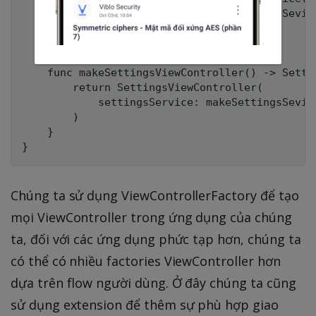
            settingsService: makeSettingsSevice
        )

    }

    func makeSettingsViewController() -> Settin
        return SettingsViewController(

            settingsService: makeSettingsSevice
        )

    }

Chúng ta sử dụng ViewControllerFactory để tạo
mọi ViewController trong ứng dụng của chúng
ta, đối với các ứng dụng phức tạp hơn, chúng ta
có thể có nhiều factories ViewController hơn
dựa trên flow người dùng. Ở đây chúng ta cũng
sử dụng extension để thêm sự phù hợp giao