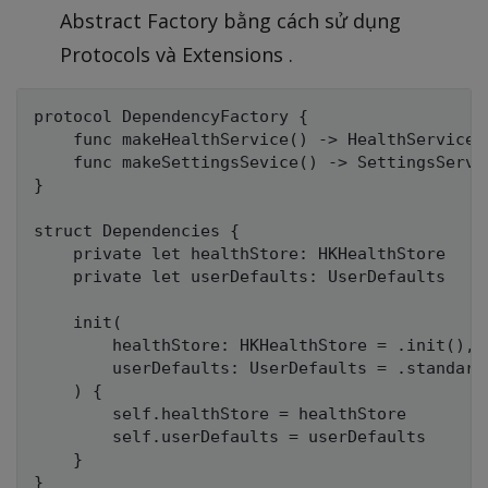
Abstract Factory bằng cách sử dụng
Protocols và Extensions .
protocol DependencyFactory {

    func makeHealthService() -> HealthService

    func makeSettingsSevice() -> SettingsServic
}

struct Dependencies {

    private let healthStore: HKHealthStore

    private let userDefaults: UserDefaults

    init(

        healthStore: HKHealthStore = .init(),

        userDefaults: UserDefaults = .standard

    ) {

        self.healthStore = healthStore

        self.userDefaults = userDefaults

    }

}
