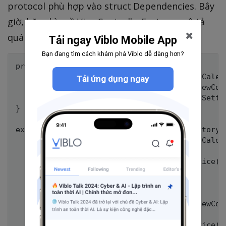
protocol phù hợp vào struct Dependencies. Bây
giờ, hãy nhìn về ViewControllerFactory, mô tả
quá trình tạo ViewController.
Tải ngay Viblo Mobile App
Bạn đang tìm cách khám phá Viblo dễ dàng hơn?
protocol ViewControllerFactory {

    func makeCalendarViewController() -> Calend
Tải ứng dụng ngay
    func makeDayViewController() -> DayViewCont
    func makeSettingsViewController() -> Settin
}

extension Dependencies: ViewControllerFactory {
    func makeCalendarViewController() -> Calend
        return CalendarViewController(

            healthService: makeHealthService()

        )

    }

    func makeDayViewController() -> DayViewCont
        return DayViewController(

            healthService: makeHealthService(),