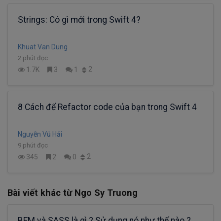
Strings: Có gì mới trong Swift 4?
Khuat Van Dung
2 phút đọc
2
1.7K
3
1
8 Cách để Refactor code của bạn trong Swift 4
Nguyễn Vũ Hải
9 phút đọc
2
345
2
0
Bài viết khác từ Ngo Sy Truong
BEM và SASS là gì ? Sử dụng nó như thế nào ?