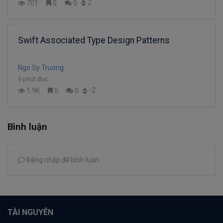
2
701
0
0
Swift Associated Type Design Patterns
Ngo Sy Truong
6 phút đọc
-2
1.9K
0
0
Bình luận
Đăng nhập để bình luận
TÀI NGUYÊN