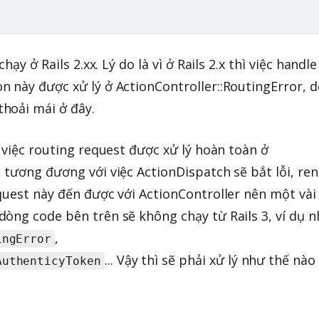
hạy ở Rails 2.xx. Lý do là vì ở Rails 2.x thì việc handle
 này được xử lý ở ActionController::RoutingError, d
thoải mái ở đây.
 việc routing request được xử lý hoàn toàn ở
 tương đương với việc ActionDispatch sẽ bắt lỗi, re
quest này đến được với ActionController nên một vài
òng code bên trên sẽ không chạy từ Rails 3, ví dụ 
,
ingError
... Vậy thì sẽ phải xử lý như thế nào 
AuthenticyToken