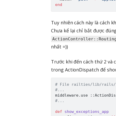
end
Tuy nhiên cách này là cách kh
Chưa kể lại chỉ bắt được đúng
ActionController::Routin
nhất =))
Trước khi đến cách thứ 2 và 
trong ActionDispatch để sho
# File railties/lib/rails/
#...
middleware
.
use 
:
:
ActionDis
#...
def
show_exceptions_app