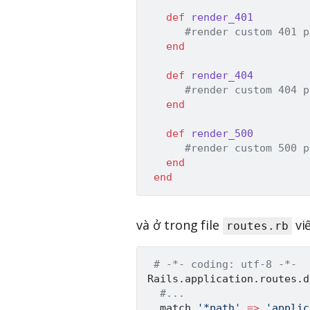
def
render_401
#render custom 401 p
end
def
render_404
#render custom 404 p
end
def
render_500
#render custom 500 p
end
end
và ở trong file
viế
routes.rb
# -*- coding: utf-8 -*-
Rails
.
application
.
routes
.
d
#...
  match 
'*path'
=
>
'applic