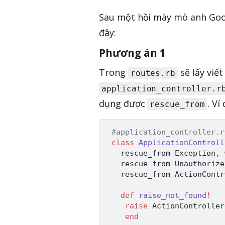
Sau một hồi mày mò anh Googl
đây:
Phương án 1
Trong
sẽ lấy viế
routes.rb
application_controller.r
dụng được
. Ví
rescue_from
#application_controller.r
class
ApplicationControll
   rescue_from 
Exception
,
 
   rescue_from 
Unauthorize
   rescue_from 
ActionContr
def
raise_not_found
!
raise
ActionController
end