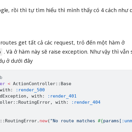
e, rồi thì tự tìm hiểu thì mình thấy có 4 cách như 
t routes get tất cả các request, trỏ đến một hàm ở
. Và ở hàm này sẽ raise exception. Như vậy thì vẫn 
b
 dụ ở dưới đây
b
er
<
ActionController
:
:
Base
with
:
:render_500
dException
,
 with
:
:render_401
oller
:
:
RoutingError
,
 with
:
:render_404
:
:
RoutingError
.
new
(
"No route matches 
#{
params
[
:un