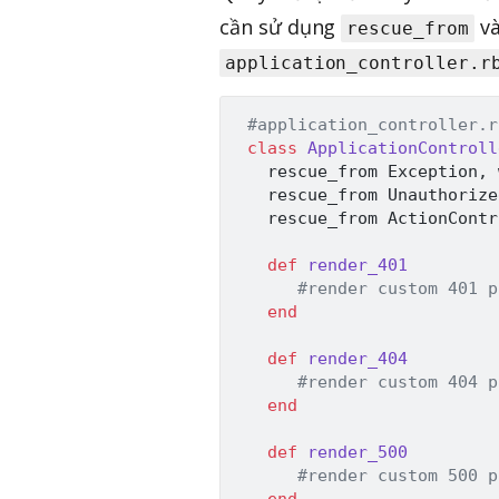
cần sử dụng
và
rescue_from
application_controller.r
#application_controller.r
class
ApplicationControll
   rescue_from 
Exception
,
 
   rescue_from 
Unauthorize
   rescue_from 
ActionContr
def
render_401
#render custom 401 p
end
def
render_404
#render custom 404 p
end
def
render_500
#render custom 500 p
end