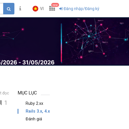
new
VI
Đăng nhập/Đăng ký
MỤC LỤC
t đọc
1
Ruby 2.xx
Rails 3.x, 4.x
Đánh giá