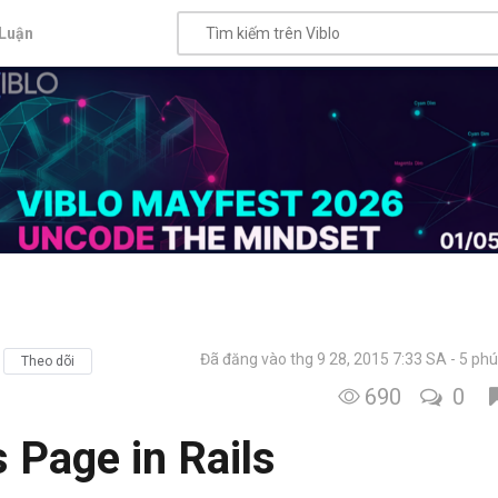
Luận
Đã đăng vào thg 9 28, 2015 7:33 SA
5 phú
Theo dõi
690
0
 Page in Rails