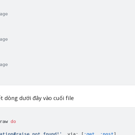
age
age
age
t dòng dưới đây vào cuối file
raw 
do
ation#raise_not_found!'
,
 via
:
[
:get
,
:post
]