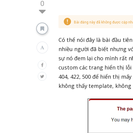
0
Bài đăng này đã không được cập nh
Có thể nói đây là bài đầu tiê
nhiều người đã biết nhưng vớ
sự nó đem lại cho mình rất nh
custom các trang hiển thị lỗi 
404, 422, 500 để hiển thị mấy
không thấy template, không t