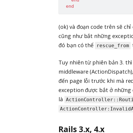
end
(ok) và đoạn code trên sẽ chỉ c
cũng như bắt những exception
đó bạn có thể
rescue_from
Tuy nhiên từ phiên bản 3. thì
middleware (ActionDispatch),
đến page lỗi trước khi mà re
exception được bắt ở những d
là
ActionController::Rout
ActionController:Invalid
Rails 3.x, 4.x