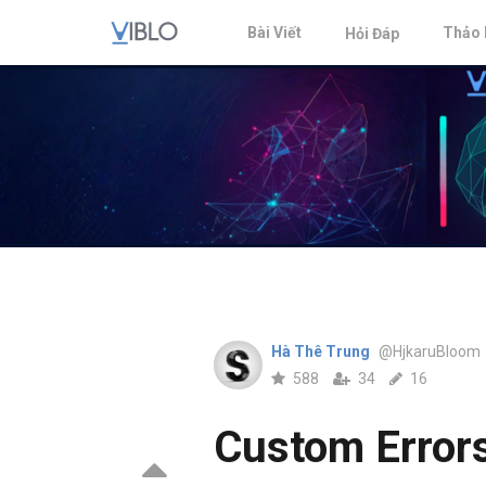
Bài Viết
Thảo 
Hỏi Đáp
Hà Thê Trung
@HjkaruBloom
588
34
16
Custom Errors