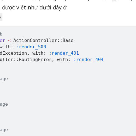
 được viết như dưới đây ở
b
b
er
<
ActionController
:
:
Base
with
:
:render_500
dException
,
 with
:
:render_401
oller
:
:
RoutingError
,
 with
:
:render_404
age
age
age