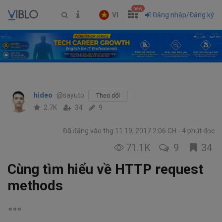
new
VI
Đăng nhập/Đăng ký
hideo
@sayuto
Theo dõi
2.7K
34
9
Đã đăng vào thg 11 19, 2017 2:06 CH
4 phút đọc
71.1K
9
34
Cùng tìm hiểu về HTTP request
methods