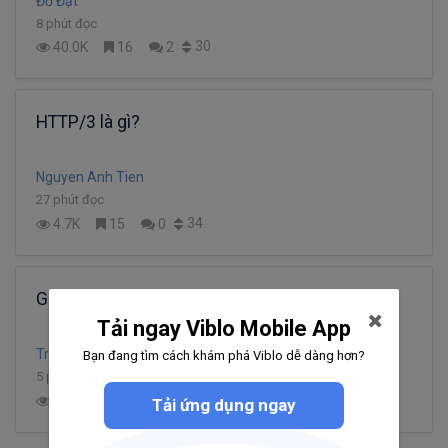
Đỗ Đạt
8 phút đọc
30
40.0K
16
2
HTTP/3 là gì?
Nguyen Anh Tien
27 phút đọc
34
4.7K
15
0
Giải thích về connect React-redux
Tải ngay Viblo Mobile App
Truong Bui
Bạn đang tìm cách khám phá Viblo dễ dàng hơn?
5 phút đọc
26
14.1K
9
2
Tải ứng dụng ngay