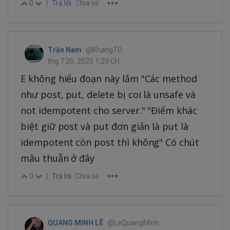
0
|
Trả lời
Chia sẻ
Trần Nam
@KhangTD
thg 7 20, 2020 1:29 CH
E không hiểu đoạn này lắm "Các method
như post, put, delete bị coi là unsafe và
not idempotent cho server." "Điểm khác
biệt giữ post và put đơn giản là put là
idempotent còn post thì không" Có chút
mâu thuẫn ở đây
0
|
Trả lời
Chia sẻ
QUANG MINH LÊ
@LeQuangMinh