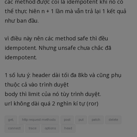
các method được coi là idempotent khi nó có
thể thực hiên n + 1 lần mà vẫn trả lại 1 kết quả
như ban đầu.
vì điều này nên các method safe thì đều
idempotent. Nhưng unsafe chưa chắc đã
idempotent.
1 số lưu ý: header dài tối đa 8kb và cũng phụ
thuộc cả vào trình duyệt
body thì limit của nó tùy trình duyệt.
url không dài quá 2 nghìn kí tự (ror)
get;
http request methods
post
put
patch
delete
connect
trace
options
head