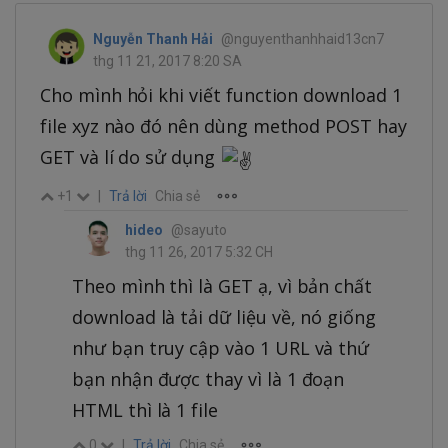
Nguyễn Thanh Hải
@nguyenthanhhaid13cn7
thg 11 21, 2017 8:20 SA
Cho mình hỏi khi viết function download 1
file xyz nào đó nên dùng method POST hay
GET và lí do sử dụng
+1
|
Trả lời
Chia sẻ
hideo
@sayuto
thg 11 26, 2017 5:32 CH
Theo mình thì là GET ạ, vì bản chất
download là tải dữ liệu về, nó giống
như bạn truy cập vào 1 URL và thứ
bạn nhận được thay vì là 1 đoạn
HTML thì là 1 file
0
|
Trả lời
Chia sẻ