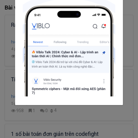
Bài viết khác từ hideo
Rails 6 Beta release
hideo
4 phút đọc
1
442
0
0
Tích hợp CI vào Project
hideo
5 phút đọc
4
958
1
0
1 số bài toán đơn giản trên codefight