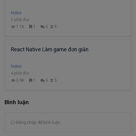
hideo
2 phút đọc
6
1.1K
1
0
React Native Làm game đơn giản
hideo
4 phút đọc
5
5.9K
1
9
Bình luận
Đăng nhập để bình luận