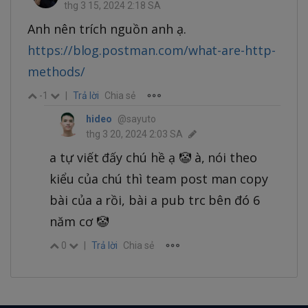
thg 3 15, 2024 2:18 SA
Anh nên trích nguồn anh ạ.
https://blog.postman.com/what-are-http-
methods/
-1
|
Trả lời
Chia sẻ
hideo
@sayuto
thg 3 20, 2024 2:03 SA
a tự viết đấy chú hề ạ 🤡 à, nói theo
kiểu của chú thì team post man copy
bài của a rồi, bài a pub trc bên đó 6
năm cơ 🤡
0
|
Trả lời
Chia sẻ