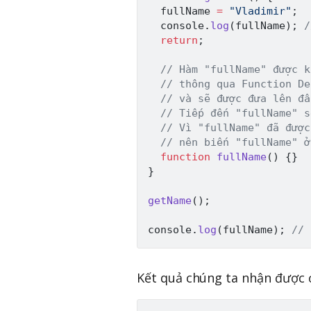
  fullName 
=
"Vladimir"
;
  console
.
log
(
fullName
)
;
/
return
;
// Hàm "fullName" được k
// thông qua Function De
// và sẽ được đưa lên đầ
// Tiếp đến "fullName" s
// Vì "fullName" đã được
// nên biến "fullName" ở
function
fullName
(
)
{
}
}
getName
(
)
;
console
.
log
(
fullName
)
;
// 
Kết quả chúng ta nhận được ở