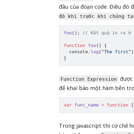
đâu của đoạn code. Điều đó đ
đó khi trước khi chúng ta
foo
(
)
;
// Kết quả in ra ở 
function
foo
(
)
{
  console
.
log
(
"The first"
)
}
được 
Function Expression
để khai báo một hàm bên tro
var
func_name
=
function
[
Trong javascript thì cơ chế 