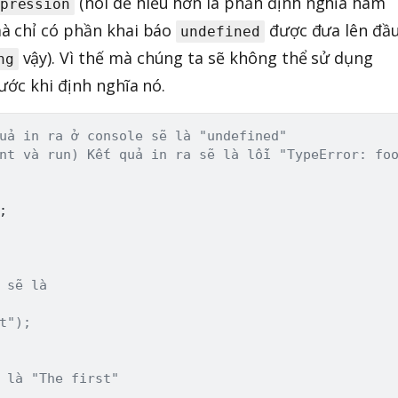
(nói dễ hiểu hơn là phần định nghĩa hàm
pression
à chỉ có phần khai báo
được đưa lên đầ
undefined
vậy). Vì thế mà chúng ta sẽ không thể sử dụng
ng
ước khi định nghĩa nó.
uả in ra ở console sẽ là "undefined"
nt và run) Kết quả in ra sẽ là lỗi "TypeError: fo
;
 sẽ là
t");
 là "The first"