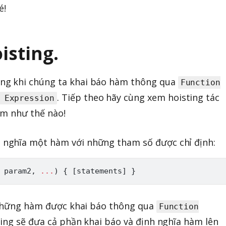
é!
isting.
ng khi chúng ta khai báo hàm thông qua
Function
. Tiếp theo hãy cùng xem hoisting tác
 Expression
àm như thế nào!
 nghĩa một hàm với những tham số được chỉ định:
 param2
,
...
)
{
[
statements
]
}
i những hàm được khai báo thông qua
Function
ting sẽ đưa cả phần khai báo và định nghĩa hàm lên