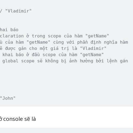
/ "Vladimir"
hai báo
claration ở trong scope của hàm "getName"
u của hàm "getName" cùng với phần định nghĩa hàm
ẽ được gán cho một giá trị là "Vladimir"
 khai báo ở đầu scope của hàm "getName"
 global scope sẽ không bị ảnh hưởng bởi lệnh gán
"John"
 console sẽ là