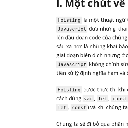
I. Một chút về
là một thuật ngữ
Hoisting
đưa những khai b
Javascript
lên đầu đoạn code của chúng t
sâu xa hơn là những khai bá
giai đoạn biên dịch nhưng ở c
không chỉnh sửa
Javascript
tiên xử lý định nghĩa hàm và 
được thực thi khi 
Hoisting
cách dùng
,
,
var
let
const
,
) và khi chúng t
let
const
Chúng ta sẽ đi bỏ qua phần h