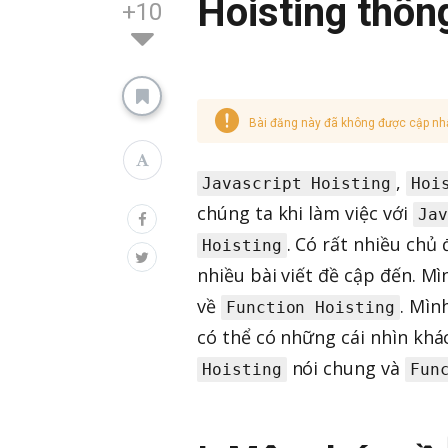
Hoisting thôn
+10
Bài đăng này đã không được cập nh
,
Javascript Hoisting
Hoi
chúng ta khi làm việc với
Jav
. Có rất nhiều chủ
Hoisting
nhiều bài viết đề cập đến. Mì
về
. Mìn
Function Hoisting
có thể có những cái nhìn kh
nói chung và
Hoisting
Fun