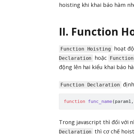
hoisting khi khai báo hàm nh
II. Function Ho
hoạt độ
Function Hoisting
hoặc
Declaration
Function
động lên hai kiểu khai báo h
định
Function Declaration
function
func_name
(
param1
,
Trong javascript thì đối vớ
thì cơ chế hois
Declaration