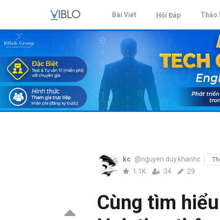
Bài Viết
Thảo 
Hỏi Đáp
kc
@nguyen.duy.khanhc
Th
1.1K
34
29
Cùng tìm hiểu