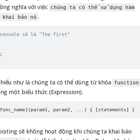
ồng nghĩa với việc
chúng ta có thể sử dụng hàm
.
 khai báo nó
console sẽ là "The first"
;
hiểu như là chúng ta có thể dùng từ khóa
function
ng một biểu thức (Expression).
func_name
]
(
param1
,
 param2
,
...
)
{
[
statements
]
}
hoisting sẽ không hoạt động khi chúng ta khai báo