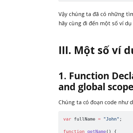
Vậy chúng ta đã có những tì
hãy cùng đi đến một số ví dụ
III. Một số ví 
1. Function Decl
and global scope
Chúng ta có đoạn code như d
var
 fullName 
=
"John"
;
function
getName
(
)
{