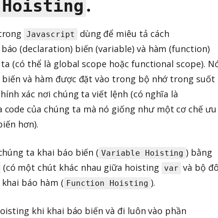
.
Hoisting
 trong
dùng để miêu tả cách
Javascript
áo (declaration) biến (variable) và hàm (function)
a (có thể là global scope hoặc functional scope). Nó
o biến và hàm được đặt vào trong bộ nhớ trong suốt
hính xác nơi chúng ta viết lệnh (có nghĩa là
 code của chúng ta mà nó giống như một cơ chế ưu
biến hơn).
chúng ta khai báo biến (
) bằng
Variable Hoisting
(có một chút khác nhau giữa hoisting
và bộ đô
var
a khai báo hàm (
).
Function Hoisting
oisting khi khai báo biến và đi luôn vào phần