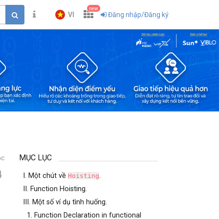
new
VI
Đăng nhập/Đăng ký
MỤC LỤC
ọc
4
I. Một chút về
.
Hoisting
II. Function Hoisting.
III. Một số ví dụ tình huống.
1. Function Declaration in functional