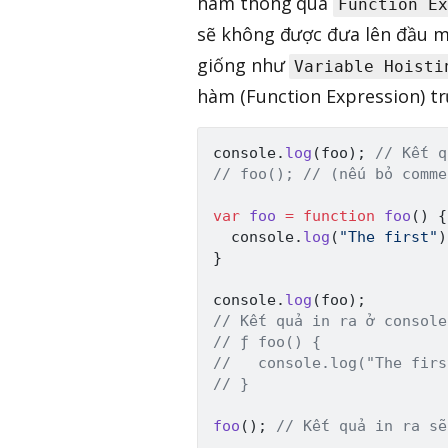
hàm thông qua
Function Ex
sẽ không được đưa lên đầu m
giống như
Variable Hoisti
hàm (Function Expression) tr
console
.
log
(
foo
)
;
// Kết q
// foo(); // (nếu bỏ comme
var
foo
=
function
foo
(
)
{
  console
.
log
(
"The first"
)
}
console
.
log
(
foo
)
;
// Kết quả in ra ở console
// ƒ foo() {
//   console.log("The firs
// }
foo
(
)
;
// Kết quả in ra sẽ