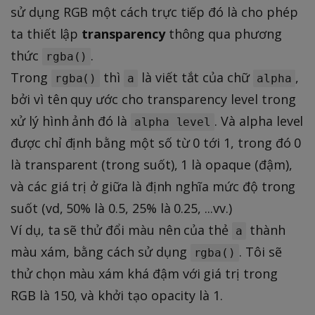
sử dụng RGB một cách trực tiếp đó là cho phép
ta thiết lập
transparency
thông qua phương
thức
.
rgba()
Trong
thì
là viết tắt của chữ
,
rgba()
a
alpha
bởi vì tên quy ước cho transparency level trong
xử lý hình ảnh đó là
. Và alpha level
alpha level
được chỉ định bằng một số từ 0 tới 1, trong đó 0
là transparent (trong suốt), 1 là opaque (đậm),
và các giá trị ở giữa là định nghĩa mức độ trong
suốt (vd, 50% là 0.5, 25% là 0.25, ...vv.)
Ví dụ, ta sẽ thử đổi màu nên của thẻ
thành
a
màu xám, bằng cách sử dụng
. Tôi sẽ
rgba()
thử chọn màu xám khá đậm với giá trị trong
RGB là 150, và khởi tạo opacity là 1.