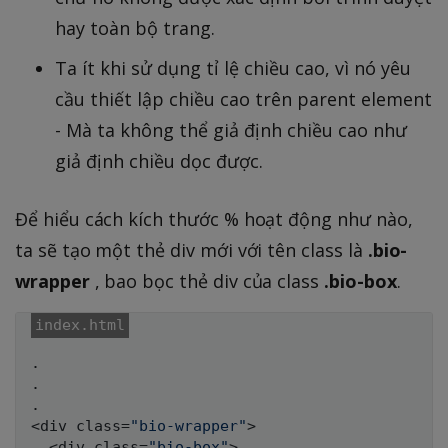
hay toàn bộ trang.
Ta ít khi sử dụng tỉ lệ chiều cao, vì nó yêu
cầu thiết lập chiều cao trên parent element
- Mà ta không thể giả định chiều cao như
giả định chiều dọc được.
Để hiểu cách kích thước % hoạt động như nào,
ta sẽ tạo một thẻ div mới với tên class là
.bio-
wrapper
, bao bọc thẻ div của class
.bio-box
.
.

.

.

<div class=
"bio-wrapper"
>

  <div class=
"bio-box"
>
