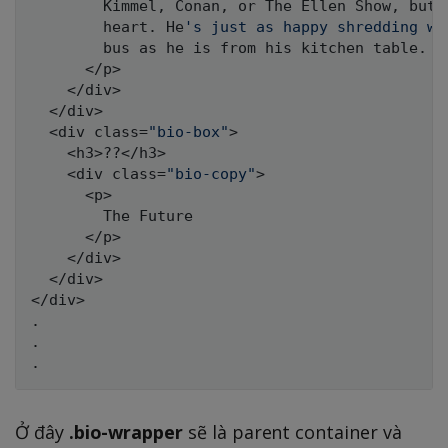
        Kimmel
,
 Conan
,
 or The Ellen Show
,
 but 
        heart. He
's just as happy shredding we
        bus as he is from his kitchen table.

      </p>

    </div>

  </div>

  <div class=
"bio-box"
>

    <h3>??</h3>

    <div class=
"bio-copy"
>

      <p>

        The Future

      </p>

    </div>

  </div>

</div>

.

.

Ở đây
.bio-wrapper
sẽ là parent container và