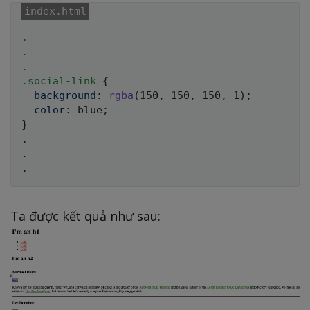
.

.

.

.social-link
{
background
:
rgba
(
150
,
 150
,
 150
,
 1
)
;
color
:
 blue
;
}
.

.

Ta được kết quả như sau: