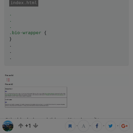
.

.

.

.bio-wrapper
{
}
.

.

Giờ thì các box children đã to hơn rồi.
+1
•
•
•
•