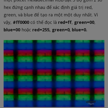
hex đứng cạnh nhau để xác định giá trị red,
green, và blue để tạo ra một một duy nhất. Vì
vậy,
#ff0000
có thể đọc là
red=ff
,
green=00
,
blue=00
hoặc
red=255, green=0, blue=0.