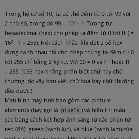
Trong hệ cơ số 10, ta có thể đếm từ 0 tới 99 với
2 chữ số, trong đó 99 = 10² - 1. Tương tự
hexadecimal (hex) cho phép ta đếm từ 0 tới ff ( =
16² - 1 = 255). Nói cách khác, khi đặt 2 số hex
đứng cạnh nhau thì cho phép chúng ta đếm từ 0
tới 255 chỉ bằng 2 ký tự. Với 00 = 0 và FF hoặc ff
= 255. (CSS hex không phân biệt chữ hay chữ
thường, do vậy bạn viết chữ hoa hay chữ thường
đều được.)
Màn hình máy tính bao gồm các picture
elements (hay gọi là
) và hiển thị màu
pixels
sắc bằng cách kết hợp ánh sáng từ các phần tử
red (đỏ), green (xanh lục), và blue (xanh lam) của
một pixcel. Hexadecimal RGB đặt 3 bộ gồm 2 số