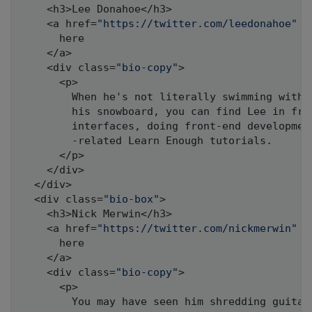
    <h3>Lee Donahoe</h3>

    <a href=
"https://twitter.com/leedonahoe"
 c
      here

    </a>

    <div class=
"bio-copy"
>

      <p>

        When he's not literally swimming with 
        his snowboard
,
 you can find Lee in fro
        interfaces
,
 doing front-end developmen
        -related Learn Enough tutorials.

      </p>

    </div>

  </div>

  <div class=
"bio-box"
>

    <h3>Nick Merwin</h3>

    <a href=
"https://twitter.com/nickmerwin"
 c
      here

    </a>

    <div class=
"bio-copy"
>

      <p>

        You may have seen him shredding guitar