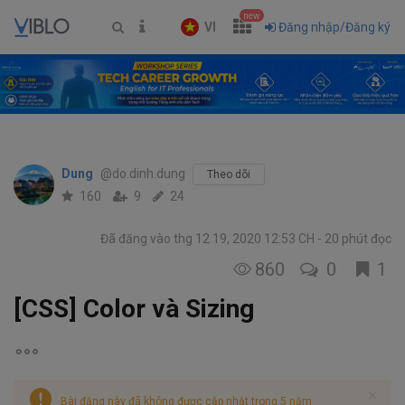
new
VI
Đăng nhập/Đăng ký
Dung
@do.dinh.dung
Theo dõi
160
9
24
Đã đăng vào thg 12 19, 2020 12:53 CH
20 phút đọc
860
0
1
[CSS] Color và Sizing
Bài đăng này đã không được cập nhật trong 5 năm