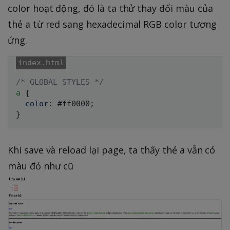
color hoạt động, đó là ta thử thay đổi màu của
thẻ a từ red sang hexadecimal RGB color tương
ứng.
/* GLOBAL STYLES */
a
{
color
:
 #ff0000
;
}
Khi save và reload lại page, ta thấy thẻ a vẫn có
màu đỏ như cũ