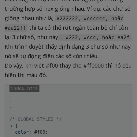
trường hợp số hex giống nhau. Ví dụ, các chữ số
giống nhau như là,
#222222, #cccccc, hoặc
thì ta có thể rút ngắn toàn bộ chỉ còn
#aa22ff
lại 3 chữ số, như này
.
: #222, #ccc, hoặc #a2f
Khi trình duyệt thấy định dạng 3 chữ số như này,
nó sẽ tự động điền các số còn thiếu.
Do vậy, khi viết #f00 thay cho #ff0000 thì nó đều
hiển thị màu đỏ.
.

.

/* GLOBAL STYLES */
a
{
color
:
 #f00
;