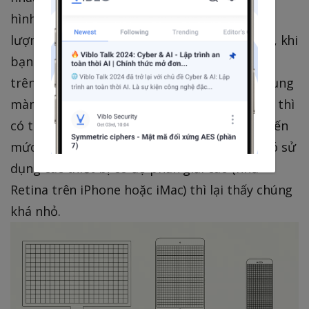
hình còn kết hợp nhiều pixel vật lý thành số
lượng các pixel ảo nhỏ hơn. Điều đó có nghĩa, khi
bạn tinh chỉnh kích thước nhìn trông rất đẹp
trên màn hình của bạn rồi, nhưng ai đó sử dụng
màn hình với độ phân giải màn hình nhỏ hơn thì
có thể thấy kích thước phần tử đó rất lớn - đến
mức không thể sử dụng nổi. Nhưng nếu ai đó sử
dụng các thiết bị có độ phân giải cao (như
Retina trên iPhone hoặc iMac) thì lại thấy chúng
khá nhỏ.