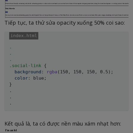
Tiếp tục, ta thử sửa opacity xuống 50% coi sao:
.

.

.

.social-link
{
background
:
rgba
(
150
,
 150
,
 150
,
 0.5
)
;
color
:
 blue
;
}
.

.

Kết quả là, ta có được nền màu xám nhạt hơn: