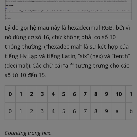
Lý do gọi hệ màu này là hexadecimal RGB, bởi vì
nó dùng cơ số 16, chứ không phải cơ số 10
thông thường. (“hexadecimal” là sự kết hợp của
tiếng Hy Lạp và tiếng Latin, “six” (hex) và “tenth”
(decimal)). Các chữ cái “a-f” tượng trưng cho các
số từ 10 đến 15.
0
1
2
3
4
5
6
7
8
9
10
11
0
1
2
3
4
5
6
7
8
9
a
b
Counting trong hex.