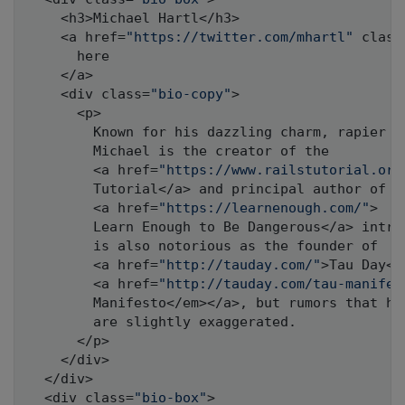
    <h3>Michael Hartl</h3>

    <a href=
"https://twitter.com/mhartl"
 class
      here

    </a>

    <div class=
"bio-copy"
>

      <p>

        Known for his dazzling charm
,
 rapier w
        Michael is the creator of the

        <a href=
"https://www.railstutorial.org
        Tutorial</a> and principal author of th
        <a href=
"https://learnenough.com/"
>

        Learn Enough to Be Dangerous</a> intro
        is also notorious as the founder of

        <a href=
"http://tauday.com/"
>Tau Day</
        <a href=
"http://tauday.com/tau-manifes
        Manifesto</em></a>
,
 but rumors that he
        are slightly exaggerated.

      </p>

    </div>

  </div>

  <div class=
"bio-box"
>
