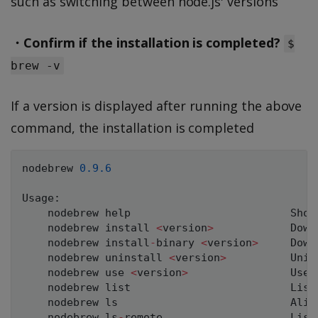
such as switching between node.js' versions
・Confirm if the installation is completed?
$
brew -v
If a version is displayed after running the above
command, the installation is completed
nodebrew 
0.9
.6
Usage
:
    nodebrew help                         Show 
    nodebrew install 
<
version
>
            Down
    nodebrew install
-
binary 
<
version
>
     Down
    nodebrew uninstall 
<
version
>
          Unin
    nodebrew use 
<
version
>
                Use 
    nodebrew list                         List 
    nodebrew ls                           Alia
    nodebrew ls
-
remote                    List