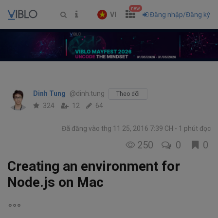
new
VI
Đăng nhập/Đăng ký
Dinh Tung
@dinh.tung
Theo dõi
324
12
64
Đã đăng vào thg 11 25, 2016 7:39 CH
1 phút đọc
250
0
0
Creating an environment for
Node.js on Mac