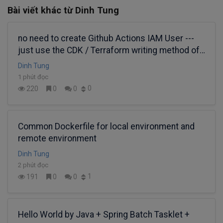
Bài viết khác từ Dinh Tung
no need to create Github Actions IAM User ---
just use the CDK / Terraform writing method of
OIDC federated IAM Role
Dinh Tung
1 phút đọc
0
220
0
0
Common Dockerfile for local environment and
remote environment
Dinh Tung
2 phút đọc
1
191
0
0
Hello World by Java + Spring Batch Tasklet +