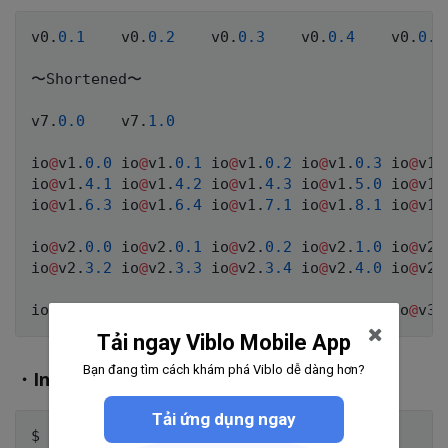
v0
.
0.1
    v0
.
0.2
    v0
.
0.3
    v0
.
0.4
    v0
.
0.5
〜Shortened〜

v7
.
0.0
    v7
.
1.0
io
@
v1
.
0.0
 io
@
v1
.
0.1
 io
@
v1
.
0.2
 io
@
v1
.
0.3
 io
@
v1
.
io
@
v1
.
4.1
 io
@
v1
.
4.2
 io
@
v1
.
4.3
 io
@
v1
.
5.0
 io
@
v1
.
io
@
v1
.
6.3
 io
@
v1
.
6.4
 io
@
v1
.
7.1
 io
@
v1
.
8.1
 io
@
v1
.
io
@
v2
.
0.0
 io
@
v2
.
0.1
 io
@
v2
.
0.2
 io
@
v2
.
1.0
 io
@
v2
.
io
@
v2
.
3.2
 io
@
v2
.
3.3
 io
@
v2
.
3.4
 io
@
v2
.
4.0
 io
@
v2
.
io
@
v3
.
0.0
 io
@
v3
.
1.0
 io
@
v3
.
2.0
 io
@
v3
.
3.0
 io
@
v3
.
Tải ngay Viblo Mobile App
Bạn đang tìm cách khám phá Viblo dễ dàng hơn?
・Install
Tải ứng dụng ngay
$ nodebrew install
-
binary 
{
version
}