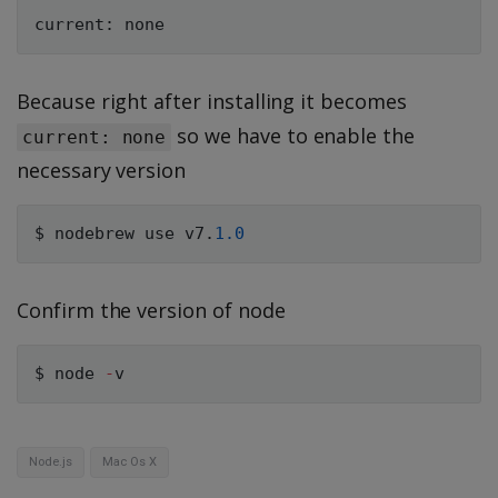
current
:
Because right after installing it becomes
so we have to enable the
current: none
necessary version
$ nodebrew use v7
.
1.0
Confirm the version of node
$ node 
-
Node.js
Mac Os X