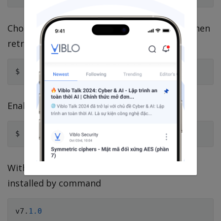
Choose and install the necesssary version When
retrieving the latest version:
$ nodebrew install
-
Enable the installed node
With this, we can list all the version that
installed by command
v7
.
1.0