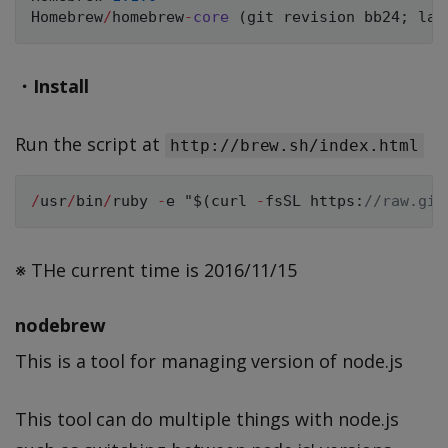
Homebrew
/
homebrew
-
core
(
git revision bb24
;
 las
・Install
Run the script at
http://brew.sh/index.html
/
usr
/
bin
/
ruby 
-
e "$
(
curl 
-
fsSL https
:
//raw.git
※ THe current time is 2016/11/15
nodebrew
This is a tool for managing version of node.js
This tool can do multiple things with node.js