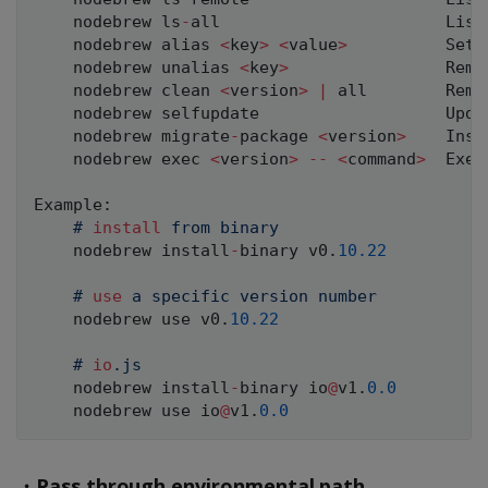
    nodebrew ls
-
all                       List
    nodebrew alias 
<
key
>
<
value
>
          Set a
    nodebrew unalias 
<
key
>
                Remov
    nodebrew clean 
<
version
>
|
 all        Remo
    nodebrew selfupdate                   Updat
    nodebrew migrate
-
package 
<
version
>
    Inst
    nodebrew exec 
<
version
>
--
<
command
>
  Exec
Example
:
#
install
from binary
    nodebrew install
-
binary v0
.
10.22
#
use
a specific version number
    nodebrew use v0
.
10.22
#
io
.
js
    nodebrew install
-
binary io
@
v1
.
0.0
    nodebrew use io
@
v1
.
0.0
・Pass through environmental path