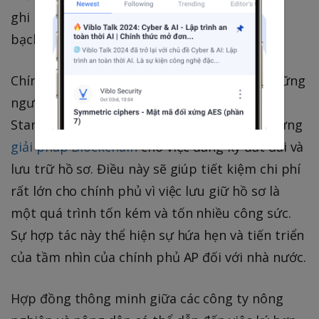
ghi lại là công khai có sẵn mang lại sự minh
bạch hoàn toàn trong hệ thống.
Chính phủ Ấn Độ bang Andhra Pradesh là những
người đầu tiên trên thế giới đã hợp tác với
Startup ChromaWay của Thụy Điển để xây dựng
giải pháp Blockchain
cho việc đăng ký đất đai và
lưu trữ hồ sơ. Điều này sẽ giúp tiết kiệm chi phí
rất lớn cho chính phủ vì việc lưu giữ hồ sơ là
một quá trình tốn kém và tốn nhiều công sức.
Sự hợp tác này thể hiện sự hứa hẹn và tiến triển
của tầm nhìn của chính phủ AP đối với nhà nước.
Hợp đồng thông minh giữa các công ty nông