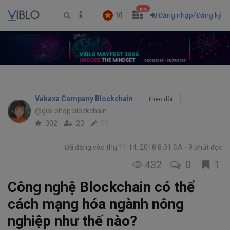
new
VI
Đăng nhập/Đăng ký
Vakaxa Company Blockchain
Theo dõi
@giai.phap.blockchain
302
23
11
Đã đăng vào thg 11 14, 2018 8:01 SA
9 phút đọc
432
0
1
Công nghệ Blockchain có thể
cách mạng hóa ngành nông
nghiệp như thế nào?