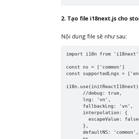
2. Tạo file i18next.js cho s
Nội dung file sẽ như sau:
import i18n from 'i18next'

const ns = ['common']

const supportedLngs = ['en
i18n.use(initReactI18next)
      //debug: true,

      lng: 'vn',

      fallbackLng: 'vn',

      interpolation: {

        escapeValue: false,
      },

      defaultNS: 'common',

      ns,
