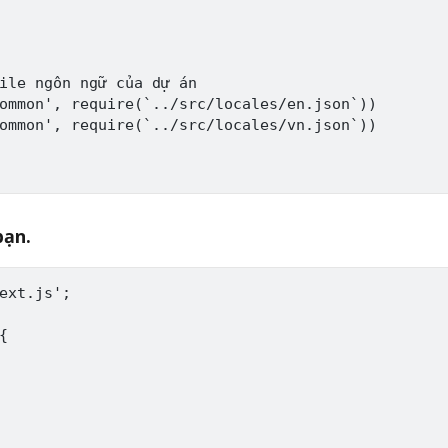
ile ngôn ngữ của dự án

ommon', require(`../src/locales/en.json`))

ommon', require(`../src/locales/vn.json`))

bạn.
ext.js';


