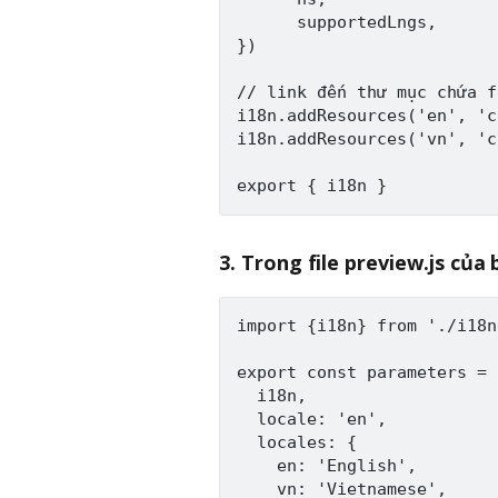
      supportedLngs,

})

// link đến thư mục chứa f
i18n.addResources('en', 'c
i18n.addResources('vn', 'c
3. Trong file preview.js của 
import {i18n} from './i18n
export const parameters = {
  i18n,

  locale: 'en',

  locales: {

    en: 'English',

    vn: 'Vietnamese',
