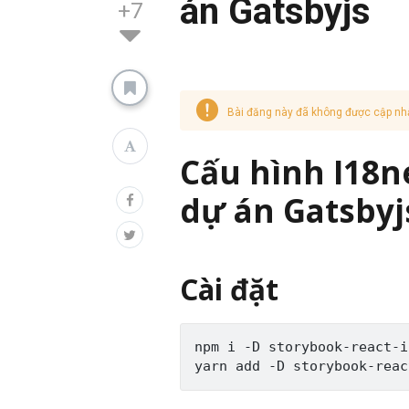
án Gatsbyjs
+7
Bài đăng này đã không được cập nh
Cấu hình I18n
dự án Gatsbyj
Cài đặt
npm i -D storybook-react-i