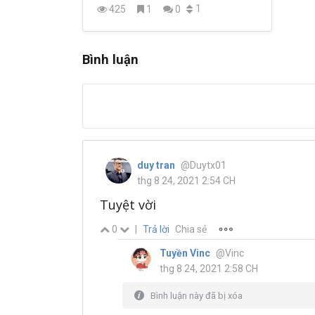
1
425
1
0
Bình luận
duy tran
@Duytx01
thg 8 24, 2021 2:54 CH
Tuyệt vời
0
|
Trả lời
Chia sẻ
Tuyền Vinc
@Vinc
thg 8 24, 2021 2:58 CH
Bình luận này đã bị xóa