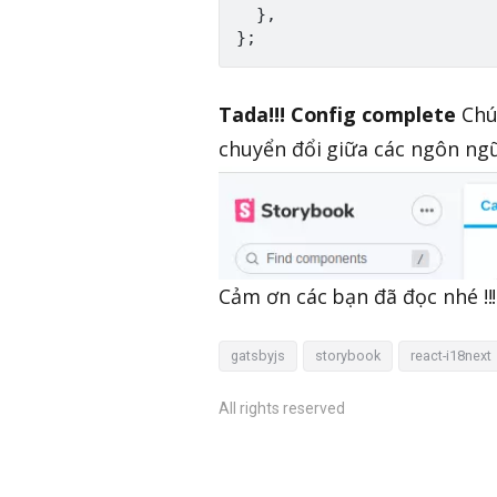
  },

Tada!!! Config complete
Chú 
chuyển đổi giữa các ngôn ng
Cảm ơn các bạn đã đọc nhé !!!
gatsbyjs
storybook
react-i18next
All rights reserved