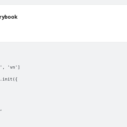
torybook
', 'vn']

.init({


