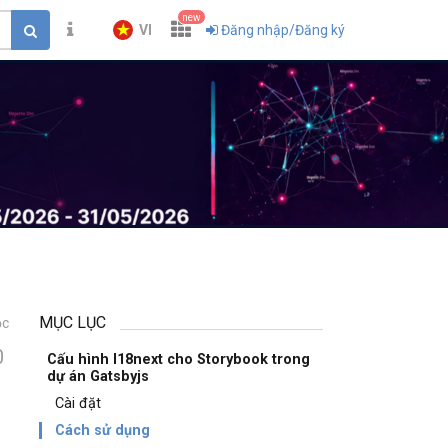
new
VI
Đăng nhập/Đăng ký
MỤC LỤC
ọc
0
Cấu hình I18next cho Storybook trong
dự án Gatsbyjs
Cài đặt
Cách sử dụng