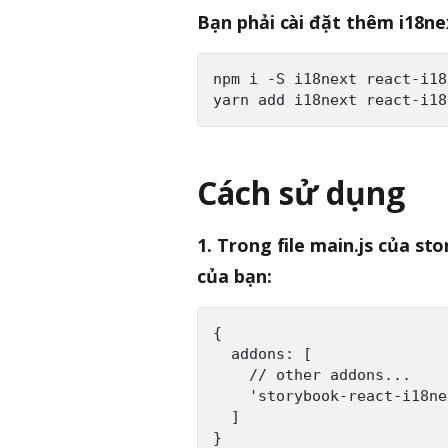
Bạn phải cài đặt thêm i18ne
npm i -S i18next react-i18
Cách sử dụng
1. Trong file main.js của 
của bạn:
{

  addons: [

    // other addons...

    'storybook-react-i18ne
  ]
