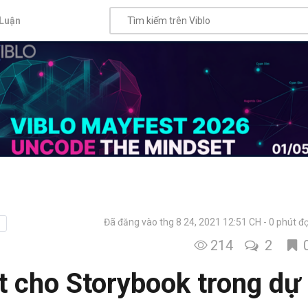
Luận
Đã đăng vào thg 8 24, 2021 12:51 CH
0 phút đ
214
2
t cho Storybook trong dự