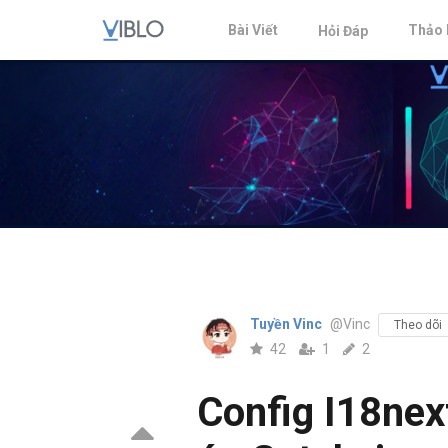
Bài Viết
Thảo 
Hỏi Đáp
Tuyền Vinc
@Vinc
Theo dõi
42
1
2
Config I18nex