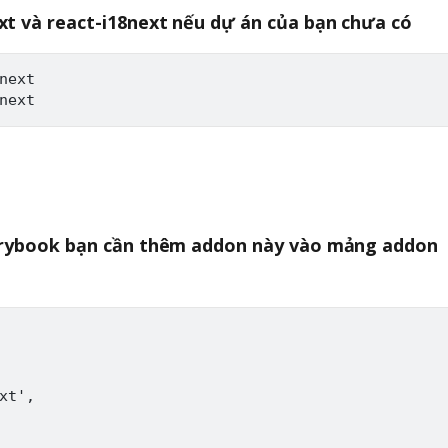
xt và react-i18next nếu dự án của bạn chưa có
next

storybook bạn cần thêm addon này vào mảng addon
xt',
