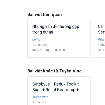
Bài viết liên quan
o và cấu
Config CircleCI deploy
Xco
 quá dễ
Heroku
Goo
trư
LamDN
Khua
9 phút đọc
3 ph
5
2
295
1
0
8
Bài viết khác từ Tuyền Vinc
GatsbyJs + Redux Toolkit
Saga + React Bootstrap +
Storybook
Tuyền Vinc
1 phút đọc