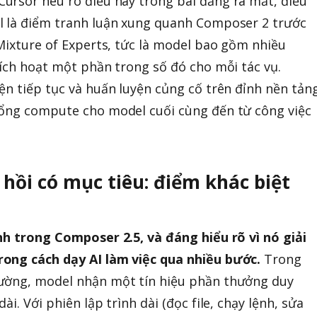
Cursor nêu rõ điều này trong bài đăng ra mắt, điều
l là điểm tranh luận xung quanh Composer 2 trước
 Mixture of Experts, tức là model bao gồm nhiều
kích hoạt một phần trong số đó cho mỗi tác vụ.
ện tiếp tục và huấn luyện củng cố trên đỉnh nền tản
tổng compute cho model cuối cùng đến từ công việc
ồi có mục tiêu: điểm khác biệt
nh trong Composer 2.5, và đáng hiểu rõ vì nó giải
ong cách dạy AI làm việc qua nhiều bước.
Trong
ường, model nhận một tín hiệu phần thưởng duy
i. Với phiên lập trình dài (đọc file, chạy lệnh, sửa