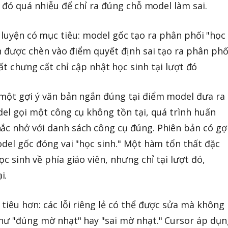
ối đó quá nhiễu để chỉ ra đúng chỗ model làm sai.
 một gợi ý văn bản ngắn đúng tại điểm model đưa ra
del gọi một công cụ không tồn tại, quá trình huấn
ắc nhở với danh sách công cụ đúng. Phiên bản có gợ
odel gốc đóng vai "học sinh." Một hàm tổn thất đặc
ọc sinh về phía giáo viên, nhưng chỉ tại lượt đó,
i.
tiêu hơn: các lỗi riêng lẻ có thể được sửa mà không
như "đúng mờ nhạt" hay "sai mờ nhạt." Cursor áp dụn