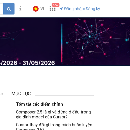
new
VI
Đăng nhập/Đăng ký
MỤC LỤC
ọc
1
Tóm tắt các điểm chính
Composer 2.5 là gì và đứng ở đâu trong
gia đình model của Cursor?
Cursor thay đổi gì trong cách huấn luyện
Composer 2.5?