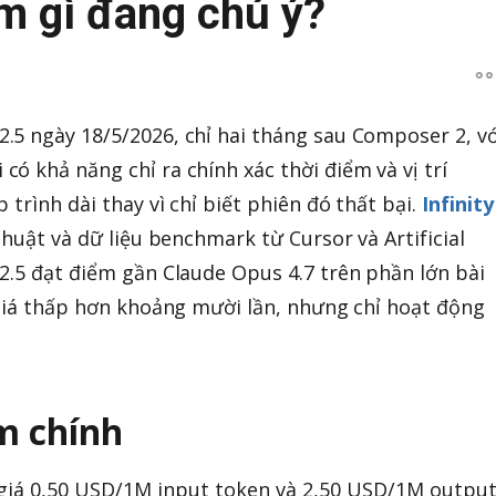
m gì đang chú ý?
5 ngày 18/5/2026, chỉ hai tháng sau Composer 2, vớ
ó khả năng chỉ ra chính xác thời điểm và vị trí
 trình dài thay vì chỉ biết phiên đó thất bại.
Infinity
thuật và dữ liệu benchmark từ Cursor và Artificial
2.5 đạt điểm gần Claude Opus 4.7 trên phần lớn bài
 giá thấp hơn khoảng mười lần, nhưng chỉ hoạt động
m chính
giá 0,50 USD/1M input token và 2,50 USD/1M outpu