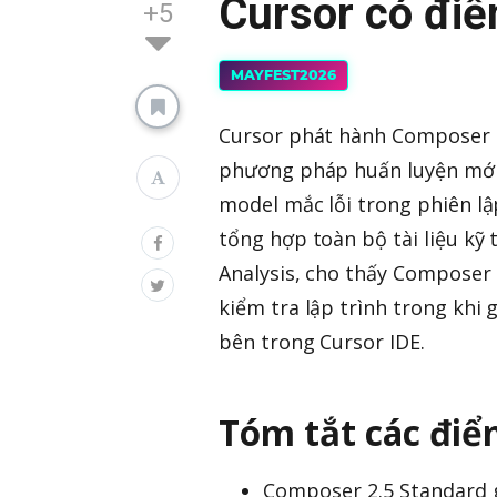
Cursor có điể
+5
MAYFEST2026
Cursor phát hành Composer 2.
phương pháp huấn luyện mới c
model mắc lỗi trong phiên lập
tổng hợp toàn bộ tài liệu kỹ 
Analysis, cho thấy Composer 
kiểm tra lập trình trong khi
bên trong Cursor IDE.
Tóm tắt các điể
Composer 2.5 Standard 