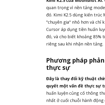
Kimi K2.5 của Moonshot AI.
quan trọng vì nền tảng mode
đó. Kimi K2.5 dùng kiến trúc
"chuyên gia" nhỏ hơn và chỉ 
Cursor áp dụng tiền huấn luy
đó, và cho biết khoảng 85% 
riêng sau khi nhận nền tảng.
Phương pháp phản h
thực sự
Đây là thay đổi kỹ thuật chí
quyết một vấn đề thực sự tr
huấn luyện củng cố thông th
nhất ở cuối chuỗi hành động dà