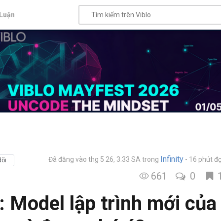
Luận
Infinity
Đã đăng vào thg 5 26, 3:33 SA
trong
16 phút đ
dõi
661
0
 Model lập trình mới của