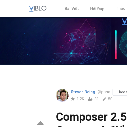
Bài Viết
Thảo 
Hỏi Đáp
Steven Being
@pana
Theo 
1.2K
31
50
Composer 2.5: