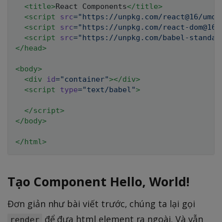
<
title
>
React Components
</
title
>
<
script
src
=
"
https://unpkg.com/react@16/umd/
<
script
src
=
"
https://unpkg.com/react-dom@16/
<
script
src
=
"
https://unpkg.com/babel-standal
</
head
>
<
body
>
<
div
id
=
"
container
"
>
</
div
>
<
script
type
=
"
text/babel
"
>
</
script
>
</
body
>
</
html
>
Tạo Component Hello, World!
Đơn giản như bài viết trước, chúng ta lại gọi
để đưa html element ra ngoài. Và vẫn
render