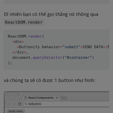
Dĩ nhiên bạn có thể gọi thẳng nó thông qua
ReactDOM.render
ReactDOM
.
render
(
<
div
>
<
Buttonify behavior
=
"submit"
>
SEND
DATA
<
/
Bu
<
/
div
>
,
  document
.
querySelector
(
"#container"
)
)
;
và chúng ta sẽ có được 1 button như hình :