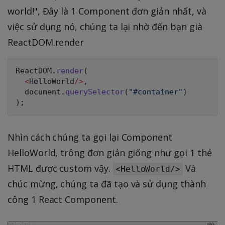
world!", Đây là 1 Component đơn giản nhất, và
việc sử dụng nó, chúng ta lại nhờ đến bạn già
ReactDOM.render
ReactDOM
.
render
(
<
HelloWorld
/
>
,
  document
.
querySelector
(
"#container"
)
)
;
Nhìn cách chúng ta gọi lại Component
HelloWorld, trông đơn giản giống như gọi 1 thẻ
HTML được custom vậy.
Và
<HelloWorld/>
chúc mừng, chúng ta đã tạo và sử dụng thành
công 1 React Component.