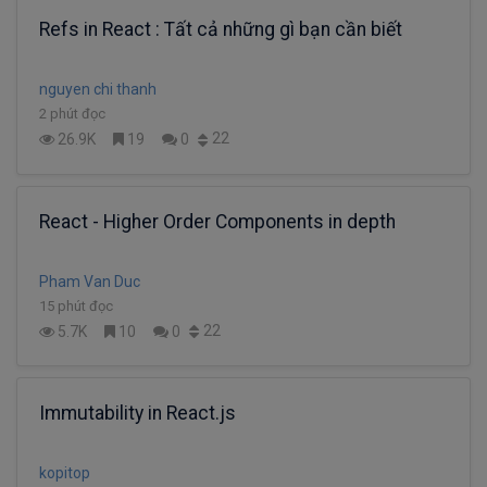
Refs in React : Tất cả những gì bạn cần biết
nguyen chi thanh
2 phút đọc
22
26.9K
19
0
React - Higher Order Components in depth
Pham Van Duc
15 phút đọc
22
5.7K
10
0
Immutability in React.js
kopitop