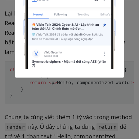
Lại là
, cũng giống như
render
ReactDOM.render, method này được
React.Component cung cấp và là thành phần
bắt buộc của 1 component. Nó giúp chúng ta
làm việc được với JSX.
class
HelloWorld
extends
React
.
Component
{
render
(
)
{
return
<
p
>
Hello
,
 componentized world
!
<
/
}
}
Chúng ta cùng viết thêm 1 tý vào trong method
này. Ở đây chúng ta dùng
để
render
return
trả về 1 đoạn text " Hello, componentized