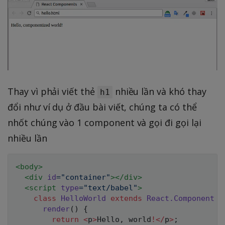
Thay vì phải viết thẻ
nhiều lần và khó thay
h1
đổi như ví dụ ở đầu bài viết, chúng ta có thể
nhốt chúng vào 1 component và gọi đi gọi lại
nhiều lần
<
body
>
<
div
id
=
"
container
"
>
</
div
>
<
script
type
=
"
text/babel
"
>
class
HelloWorld
extends
React
.
Component
{
render
(
)
{
return
<
p
>
Hello
,
 world
!
<
/
p
>
;