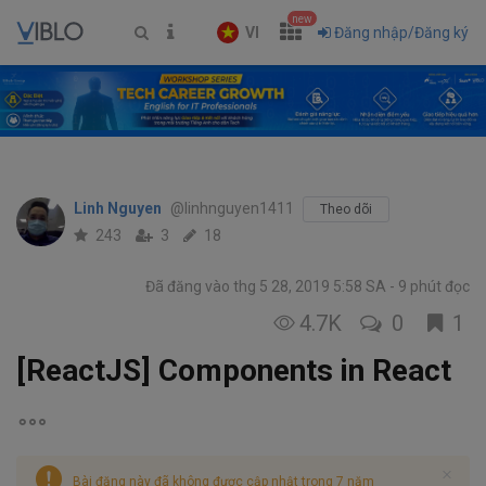
new
VI
Đăng nhập/Đăng ký
Linh Nguyen
@linhnguyen1411
Theo dõi
243
3
18
Đã đăng vào thg 5 28, 2019 5:58 SA
9 phút đọc
4.7K
0
1
[ReactJS] Components in React
Bài đăng này đã không được cập nhật trong 7 năm