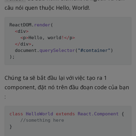
câu nói quen thuộc Hello, World!.
ReactDOM
.
render
(
<
div
>
<
p
>
Hello
,
 world
!
<
/
p
>
<
/
div
>
,
  document
.
querySelector
(
"#container"
)
)
;
Chúng ta sẽ bắt đầu lại với việc tạo ra 1
component, đặt nó trên đầu đoạn code của bạn
:
class
HelloWorld
extends
React
.
Component
{
//something here
}