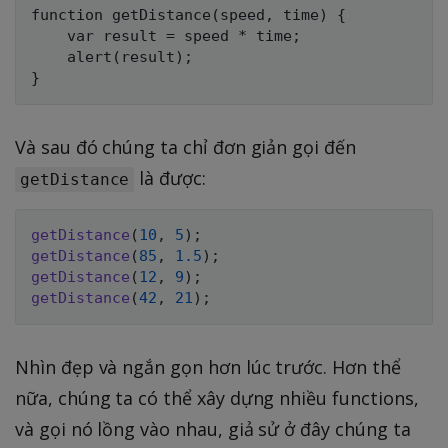
function getDistance(speed, time) {

    var result = speed * time;

    alert(result);

Và sau đó chúng ta chỉ đơn giản gọi đến
là được:
getDistance
getDistance
(
10
,
5
)
;
getDistance
(
85
,
1.5
)
;
getDistance
(
12
,
9
)
;
getDistance
(
42
,
21
)
;
Nhìn đẹp và ngắn gọn hơn lúc trước. Hơn thể
nữa, chúng ta có thể xây dựng nhiều functions,
và gọi nó lồng vào nhau, giả sử ở đây chúng ta