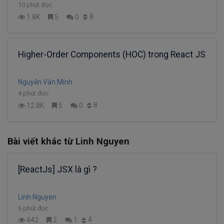
10 phút đọc
8
1.8K
5
0
Higher-Order Components (HOC) trong React JS
Nguyễn Văn Minh
4 phút đọc
8
12.8K
5
0
Bài viết khác từ Linh Nguyen
[ReactJs] JSX là gì ?
Linh Nguyen
6 phút đọc
4
442
2
1