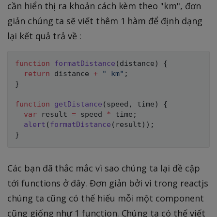
cần hiển thị ra khoản cách kèm theo "km", đơn
giản chúng ta sẽ viết thêm 1 hàm để định dạng
lại kết quả trả về :
function
formatDistance
(
distance
)
{
return
 distance 
+
" km"
;
}
function
getDistance
(
speed
,
 time
)
{
var
 result 
=
 speed 
*
 time
;
alert
(
formatDistance
(
result
)
)
;
}
Các bạn đã thắc mắc vì sao chúng ta lại đề cập
tới functions ở đây. Đơn giản bởi vì trong reactjs
chúng ta cũng có thể hiểu mỗi một component
cũng giống như 1 function. Chúng ta có thể viết