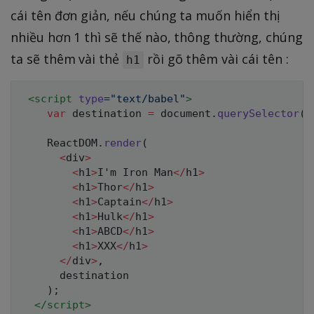
cái tên đơn giản, nếu chúng ta muốn hiển thị
nhiều hơn 1 thì sẽ thế nào, thông thường, chúng
ta sẽ thêm vài thẻ
rồi gõ thêm vài cái tên :
h1
<
script
type
=
"
text/babel
"
>
var
 destination 
=
 document
.
querySelector
(
"
    ReactDOM
.
render
(
<
div
>
<
h1
>
I
'm Iron Man
<
/
h1
>
<
h1
>
Thor
<
/
h1
>
<
h1
>
Captain
<
/
h1
>
<
h1
>
Hulk
<
/
h1
>
<
h1
>
ABCD
<
/
h1
>
<
h1
>
XXX
<
/
h1
>
<
/
div
>
,
      destination

)
;
</
script
>