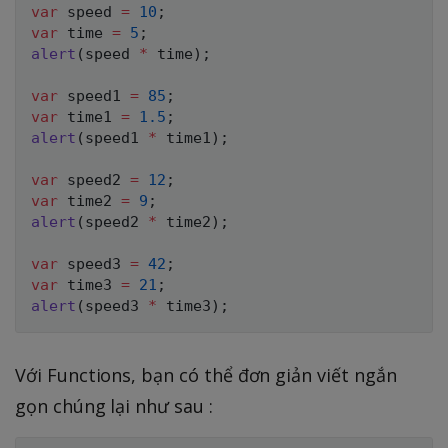
var
 speed 
=
10
;
var
 time 
=
5
;
alert
(
speed 
*
 time
)
;
var
 speed1 
=
85
;
var
 time1 
=
1.5
;
alert
(
speed1 
*
 time1
)
;
var
 speed2 
=
12
;
var
 time2 
=
9
;
alert
(
speed2 
*
 time2
)
;
var
 speed3 
=
42
;
var
 time3 
=
21
;
alert
(
speed3 
*
 time3
)
;
Với Functions, bạn có thể đơn giản viết ngắn
gọn chúng lại như sau :