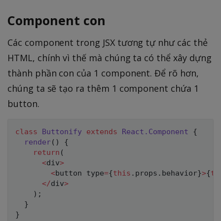
Component con
Các component trong JSX tương tự như các thẻ
HTML, chính vì thế mà chúng ta có thể xây dựng
thành phần con của 1 component. Để rõ hơn,
chúng ta sẽ tạo ra thêm 1 component chứa 1
button.
class
Buttonify
extends
React
.
Component
{
render
(
)
{
return
(
<
div
>
<
button type
=
{
this
.
props
.
behavior
}
>
{
th
<
/
div
>
)
;
}
}