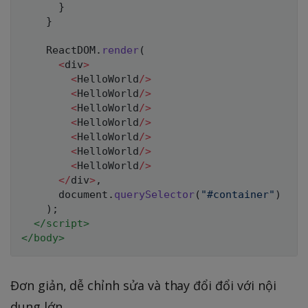
}
}
    ReactDOM
.
render
(
<
div
>
<
HelloWorld
/
>
<
HelloWorld
/
>
<
HelloWorld
/
>
<
HelloWorld
/
>
<
HelloWorld
/
>
<
HelloWorld
/
>
<
HelloWorld
/
>
<
/
div
>
,
      document
.
querySelector
(
"#container"
)
)
;
</
script
>
</
body
>
Đơn giản, dễ chỉnh sửa và thay đổi đổi với nội
dung lớn.