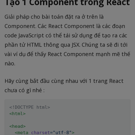
Tạo 1 Component trong React
Giải pháp cho bài toán đặt ra ở trên là
Component. Các React Component là các đoạn
code JavaScript có thể tái sử dụng để tạo ra các
phần tử HTML thông qua JSX. Chúng ta sẽ đi tới
vài ví dụ để thấy React Component mạnh mẽ thế
nào.
Hãy cùng bắt đầu cùng nhau với 1 trang React
chưa có gì nhé :
<!
DOCTYPE
html
>
<
html
>
<
head
>
<
meta
charset
=
"
utf-8
"
>