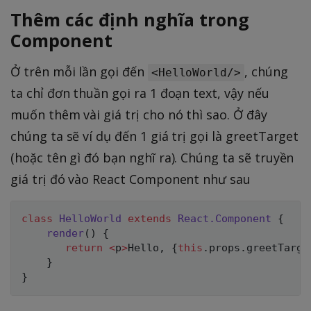
Thêm các định nghĩa trong
Component
Ở trên mỗi lần gọi đến
, chúng
<HelloWorld/>
ta chỉ đơn thuần gọi ra 1 đoạn text, vậy nếu
muốn thêm vài giá trị cho nó thì sao. Ở đây
chúng ta sẽ ví dụ đến 1 giá trị gọi là greetTarget
(hoặc tên gì đó bạn nghĩ ra). Chúng ta sẽ truyền
giá trị đó vào React Component như sau
class
HelloWorld
extends
React
.
Component
{
render
(
)
{
return
<
p
>
Hello
,
{
this
.
props
.
greetTarge
}
}