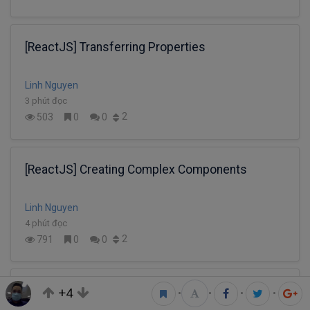
[ReactJS] Transferring Properties
Linh Nguyen
3 phút đọc
2
503
0
0
[ReactJS] Creating Complex Components
Linh Nguyen
4 phút đọc
2
791
0
0
[ReactJS] Styling in ReactJS
+4
•
•
•
•