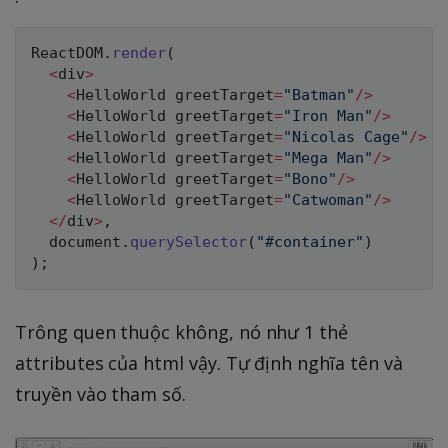
ReactDOM
.
render
(
<
div
>
<
HelloWorld greetTarget
=
"Batman"
/
>
<
HelloWorld greetTarget
=
"Iron Man"
/
>
<
HelloWorld greetTarget
=
"Nicolas Cage"
/
>
<
HelloWorld greetTarget
=
"Mega Man"
/
>
<
HelloWorld greetTarget
=
"Bono"
/
>
<
HelloWorld greetTarget
=
"Catwoman"
/
>
<
/
div
>
,
  document
.
querySelector
(
"#container"
)
)
;
Trông quen thuộc không, nó như 1 thẻ
attributes của html vậy. Tự định nghĩa tên và
truyền vào tham số.