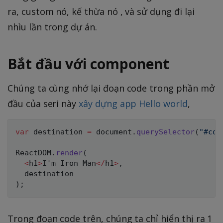
ra, custom nó, kế thừa nó , và sử dụng đi lại
nhìu lần trong dự án.
Bắt đầu với component
Chúng ta cùng nhớ lại đoạn code trong phần mở
đầu của seri này
xây dựng app Hello world
,
var
 destination 
=
 document
.
querySelector
(
"#con
ReactDOM
.
render
(
<
h1
>
I
'm Iron Man
<
/
h1
>
,
)
;
Trong đoạn code trên, chúng ta chỉ hiển thị ra 1