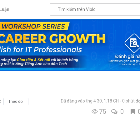
Luận
Đã đăng vào thg 4 30, 1:18 CH
0 phút đ
t
Theo dõi
75
0