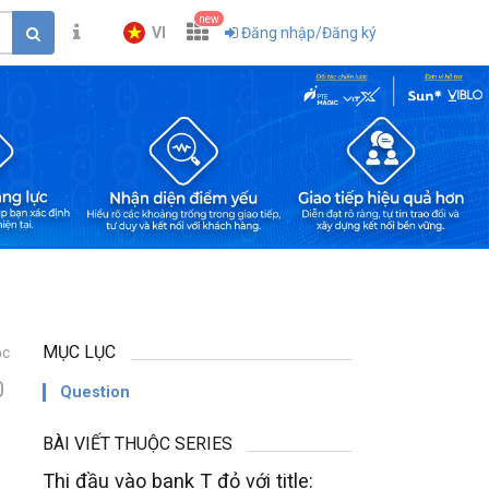
new
VI
Đăng nhập/Đăng ký
MỤC LỤC
ọc
0
Question
BÀI VIẾT THUỘC SERIES
Thi đầu vào bank T đỏ với title: