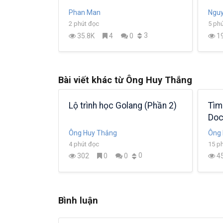
Phan Man
Nguy
2 phút đọc
5 ph
7
3
35.8K
4
0
19
Bài viết khác từ Ông Huy Thắng
 tế trong
Lộ trình học Golang (Phần 2)
Tìm
Doc
Ông Huy Thắng
Ông 
4 phút đọc
15 p
-3
0
302
0
0
4
Bình luận