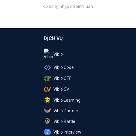
Đăng nhập để bình luận
DỊCH VỤ
Viblo
Viblo Code
Viblo CTF
Viblo CV
Viblo Learning
Viblo Partner
Viblo Battle
Viblo Interview