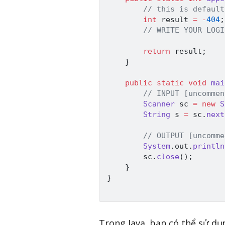
// this is default
int
 result 
=
-
404
;
// WRITE YOUR LOGI
return
 result
;
}
public
static
void
mai
// INPUT [uncommen
Scanner
 sc 
=
new
S
String
 s 
=
 sc
.
next
// OUTPUT [uncomme
System
.
out
.
println
        sc
.
close
(
)
;
}
}
Trong Java, bạn có thể sử dụ