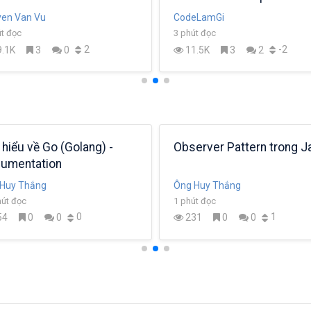
Java
en Van Vu
CodeLamGi
út đọc
3 phút đọc
2
-2
.1K
3
0
11.5K
3
2
 hiểu về Go (Golang) -
Observer Pattern trong J
umentation
Huy Thắng
Ông Huy Thắng
hút đọc
1 phút đọc
0
1
54
0
0
231
0
0