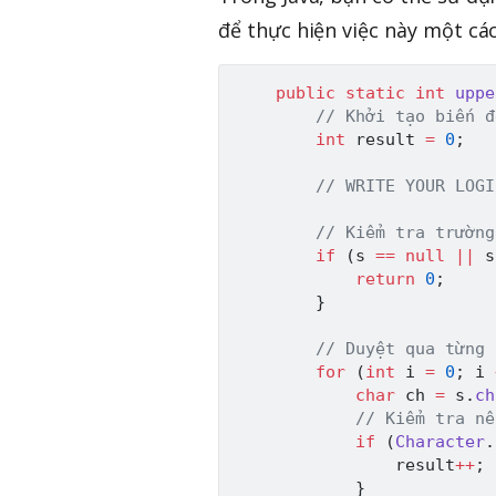
để thực hiện việc này một cá
public
static
int
uppe
// Khởi tạo biến đ
int
 result 
=
0
;
// WRITE YOUR LOGI
// Kiểm tra trường
if
(
s 
==
null
||
 s
return
0
;
}
// Duyệt qua từng 
for
(
int
 i 
=
0
;
 i 
char
 ch 
=
 s
.
ch
// Kiểm tra nế
if
(
Character
.
                result
++
;
}