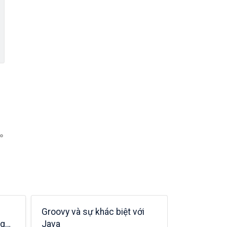
Groovy và sự khác biệt với
Thread and
ng
Java