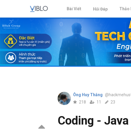
Bài Viết
Thảo 
Hỏi Đáp
Ông Huy Thắng
@hackmehus
218
11
23
Coding - Java