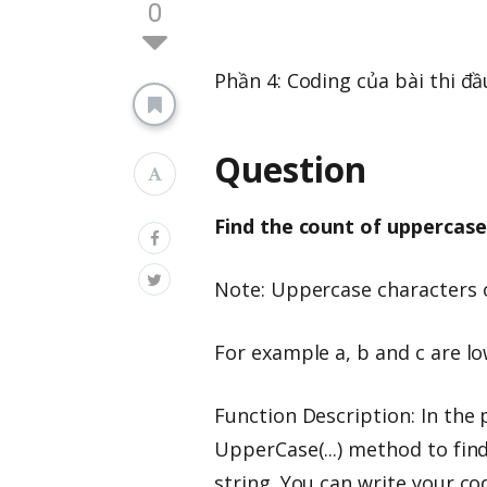
0
Phần 4: Coding của bài thi đầ
Question
Find the count of uppercase 
Note: Uppercase characters or
For example a, b and c are l
Function Description: In the
UpperCase(...) method to fin
string. You can write your c