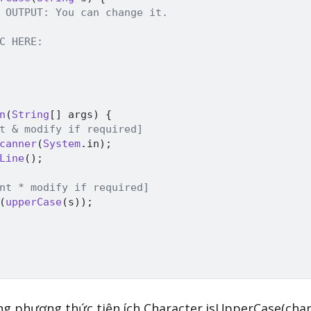
 OUTPUT: You can change it.
C HERE:
n
(
String
[
]
 args
)
{
t & modify if required]
canner
(
System
.
in
)
;
Line
(
)
;
nt * modify if required]
(
upperCase
(
s
)
)
;
ng phương thức tiện ích Character.isUpperCase(char