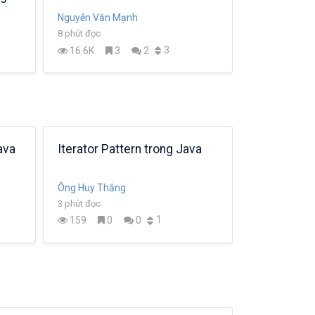
Nguyễn Văn Mạnh
NamNH
8 phút đọc
7 phút đọc
3
16.6K
3
2
3.0K
1
ava
Iterator Pattern trong Java
Strategy P
Ông Huy Thắng
Ông Huy Thắ
3 phút đọc
3 phút đọc
1
159
0
0
326
0