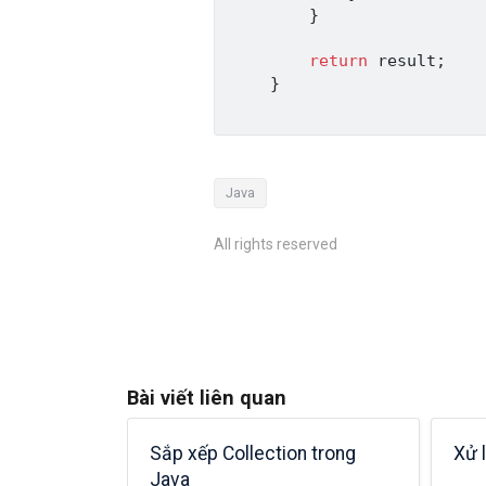
}
return
 result
;
}
Java
All rights reserved
Bài viết liên quan
ể bắt đầu
Sắp xếp Collection trong
Xử 
Java