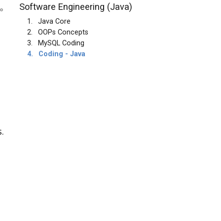
Software Engineering (Java)
1.
Java Core
2.
OOPs Concepts
3.
MySQL Coding
4.
Coding - Java
.