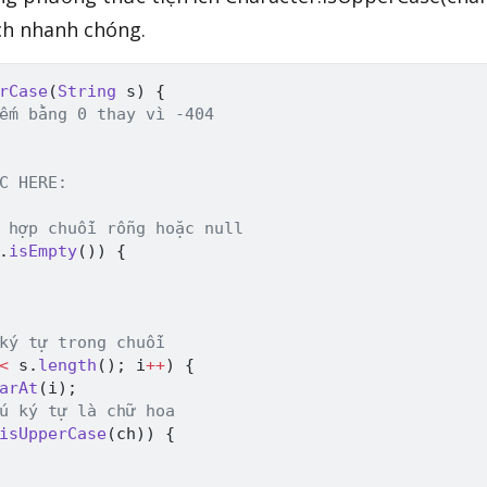
ch nhanh chóng.
rCase
(
String
 s
)
{
ếm bằng 0 thay vì -404
C HERE:
 hợp chuỗi rỗng hoặc null
.
isEmpty
(
)
)
{
ký tự trong chuỗi
<
 s
.
length
(
)
;
 i
++
)
{
arAt
(
i
)
;
u ký tự là chữ hoa
isUpperCase
(
ch
)
)
{