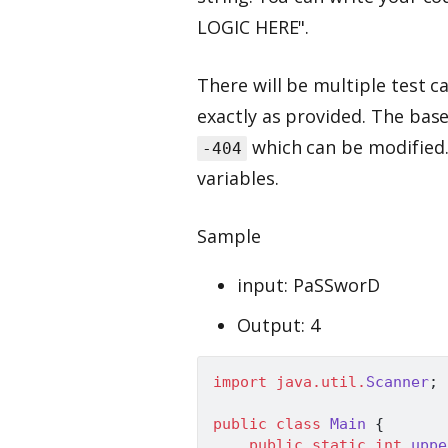
LOGIC HERE".
There will be multiple test 
exactly as provided. The bas
which can be modified.
-404
variables.
Sample
input: PaSSworD
Output: 4
import
java
.
util
.
Scanner
;
public
class
Main
{
public
static
int
uppe