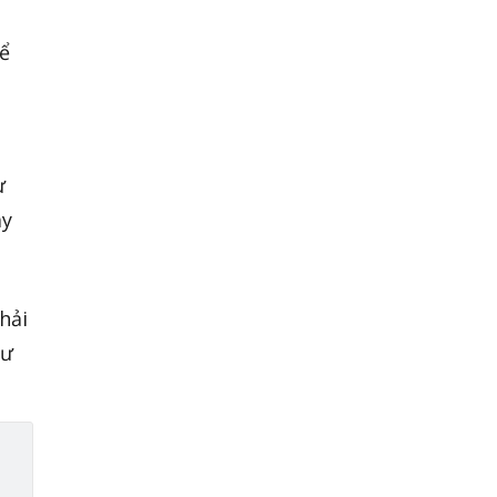
để
ư
ay
hải
hư