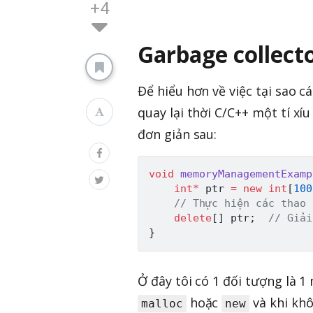
+4
Garbage collector
Để hiểu hơn về việc tại sao c
quay lại thời C/C++ một tí xí
đơn giản sau:
void
memoryManagementExamp
int
*
 ptr 
=
new
int
[
100
// Thực hiện các thao 
delete
[
]
 ptr
;
// Giải
}
Ở đây tôi có 1 đối tượng là 
hoặc
và khi khô
malloc
new