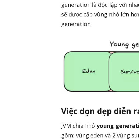
generation là độc lập với nh
sẽ được cấp vùng nhớ lớn hơn
generation.
Việc dọn dẹp diễn 
JVM chia nhỏ
young generat
gồm: vùng eden và 2 vùng sur