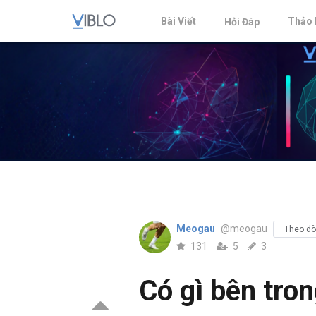
Bài Viết
Thảo 
Hỏi Đáp
Meogau
@meogau
Theo dõ
131
5
3
Có gì bên tro