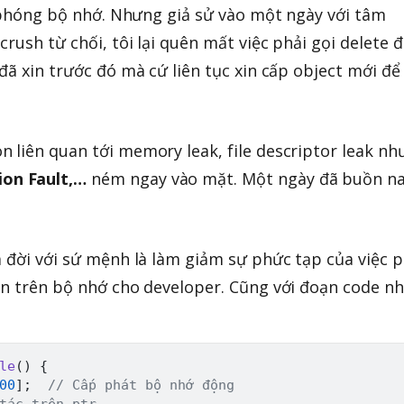
ải phóng bộ nhớ. Nhưng giả sử vào một ngày với tâm
crush từ chối, tôi lại quên mất việc phải gọi delete 
đã xin trước đó mà cứ liên tục xin cấp object mới để
 liên quan tới memory leak, file descriptor leak nh
on Fault,…
ném ngay vào mặt. Một ngày đã buồn n
a đời với sứ mệnh là làm giảm sự phức tạp của việc p
ên trên bộ nhớ cho developer. Cũng với đoạn code n
le
(
)
{
00
]
;
// Cấp phát bộ nhớ động
tác trên ptr