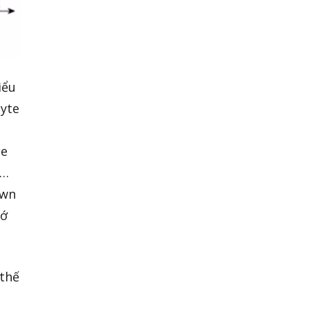
iểu
byte
me
,…
own
hớ
 thế