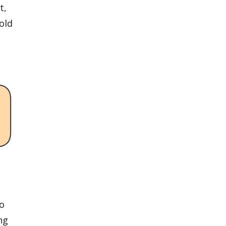
t,
old
o
ng