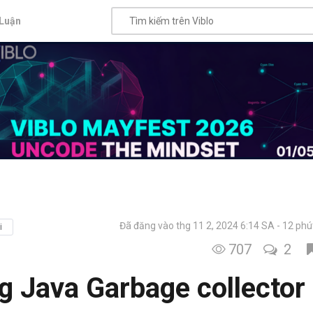
Luận
Đã đăng vào thg 11 2, 2024 6:14 SA
12 phú
i
707
2
ng Java Garbage collector