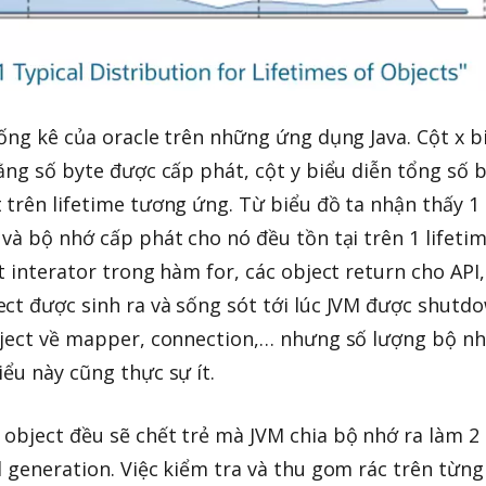
hống kê của oracle trên những ứng dụng Java. Cột x b
ằng số byte được cấp phát, cột y biểu diễn tổng số 
 trên lifetime tương ứng. Từ biểu đồ ta nhận thấy 1
và bộ nhớ cấp phát cho nó đều tồn tại trên 1 lifeti
t interator trong hàm for, các object return cho API
ct được sinh ra và sống sót tới lúc JVM được shutd
object về mapper, connection,… nhưng số lượng bộ n
ểu này cũng thực sự ít.
object đều sẽ chết trẻ mà JVM chia bộ nhớ ra làm 2
d generation. Việc kiểm tra và thu gom rác trên từng