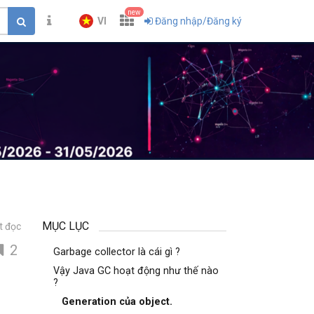
new
VI
Đăng nhập/Đăng ký
MỤC LỤC
t đọc
2
Garbage collector là cái gì ?
Vậy Java GC hoạt động như thế nào
?
Generation của object.