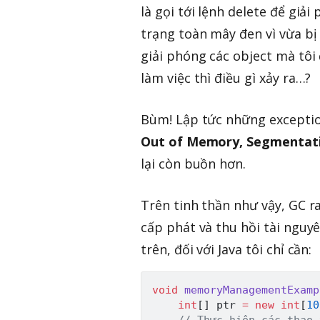
là gọi tới lệnh delete để gi
trạng toàn mây đen vì vừa bị 
giải phóng các object mà tôi 
làm việc thì điều gì xảy ra…?
Bùm! Lập tức những exception
Out of Memory,
Segmentati
lại còn buồn hơn.
Trên tinh thần như vậy, GC r
cấp phát và thu hồi tài nguy
trên, đối với Java tôi chỉ cần:
void
memoryManagementExamp
int
[
]
 ptr 
=
new
int
[
10
// Thực hiện các thao 