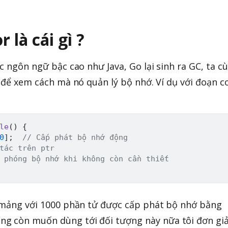
 là cái gì ?
ác ngôn ngữ bậc cao như Java, Go lại sinh ra GC, ta c
u để xem cách mà nó quản lý bộ nhớ. Ví dụ với đoạn c
le
(
)
{
0
]
;
// Cấp phát bộ nhớ động
tác trên ptr
 phóng bộ nhớ khi không còn cần thiết
1 mảng với 1000 phần tử được cấp phát bộ nhớ bằng
ng còn muốn dùng tới đối tượng này nữa tôi đơn gi