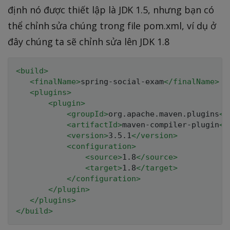
định nó được thiết lập là JDK 1.5, nhưng bạn có
thể chỉnh sửa chúng trong file pom.xml, ví dụ ở
đây chúng ta sẽ chỉnh sửa lên JDK 1.8
<
build
>
<
finalName
>
spring-social-exam
</
finalName
>
<
plugins
>
<
plugin
>
<
groupId
>
org.apache.maven.plugins
</
<
artifactId
>
maven-compiler-plugin
</
<
version
>
3.5.1
</
version
>
<
configuration
>
<
source
>
1.8
</
source
>
<
target
>
1.8
</
target
>
</
configuration
>
</
plugin
>
</
plugins
>
</
build
>