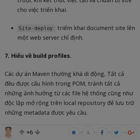
trược khi kết thúc việc tạo và chuẩn bị site
cho việc triển khai.
: triểm khai document site lên
Site-deploy
một web server chỉ định.
7. Hiểu về build profiles.
Các dự án Maven thường khá di động, Tất cả
đều được cấu hình trong POM, tránh tất cả
những ảnh hưởng từ các file hệ thống cũng như
độc lập mở rộng trên local repository để lưu trữ
những metadata được yêu cầu.
Tuy nhiên, đây là điều không thể một vài các
+6
•
•
•
•