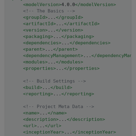
<
modelVersion
>
4.0.0
</
modelVersion
>
<!-- The Basics -->
<
groupId
>
...
</
groupId
>
<
artifactId
>
...
</
artifactId
>
<
version
>
...
</
version
>
<
packaging
>
...
</
packaging
>
<
dependencies
>
...
</
dependencies
>
<
parent
>
...
</
parent
>
<
dependencyManagement
>
...
</
dependencyMana
<
modules
>
...
</
modules
>
<
properties
>
...
</
properties
>
<!-- Build Settings -->
<
build
>
...
</
build
>
<
reporting
>
...
</
reporting
>
<!-- Project Meta Data -->
<
name
>
...
</
name
>
<
description
>
...
</
description
>
<
url
>
...
</
url
>
<
inceptionYear
>
...
</
inceptionYear
>