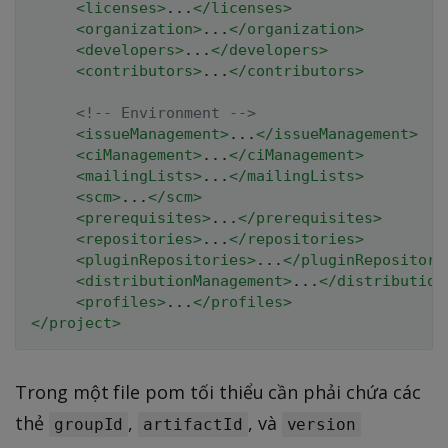
<
licenses
>
...
</
licenses
>
<
organization
>
...
</
organization
>
<
developers
>
...
</
developers
>
<
contributors
>
...
</
contributors
>
<!-- Environment -->
<
issueManagement
>
...
</
issueManagement
>
<
ciManagement
>
...
</
ciManagement
>
<
mailingLists
>
...
</
mailingLists
>
<
scm
>
...
</
scm
>
<
prerequisites
>
...
</
prerequisites
>
<
repositories
>
...
</
repositories
>
<
pluginRepositories
>
...
</
pluginRepositori
<
distributionManagement
>
...
</
distribution
<
profiles
>
...
</
profiles
>
</
project
>
Trong một file pom tối thiểu cần phải chứa các
thẻ
,
, và
groupId
artifactId
version