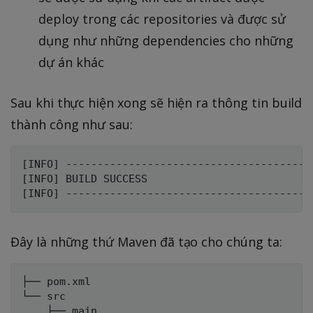
deploy trong các repositories và được sử
dụng như những dependencies cho những
dự án khác
Sau khi thực hiện xong sẽ hiện ra thông tin build
thành công như sau:
[INFO] ---------------------------------------
[INFO] BUILD SUCCESS

Đây là những thứ Maven đã tạo cho chúng ta:
├── pom.xml

└── src

    ├── main
