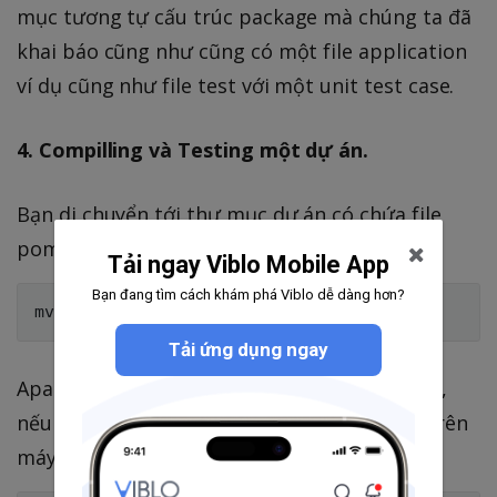
mục tương tự cấu trúc package mà chúng ta đã
khai báo cũng như cũng có một file application
ví dụ cũng như file test với một unit test case.
4. Compilling và Testing một dự án.
Bạn di chuyển tới thư mục dự án có chứa file
pom.xml và sau đó chạy lệnh:
Tải ngay Viblo Mobile App
Bạn đang tìm cách khám phá Viblo dễ dàng hơn?
Tải ứng dụng ngay
Apache Maven sẽ bắt đầu tải những thư viện,
nếu như nó không có sẵn trong repository trên
máy bạn nằm ở thư mục ~/.m2.