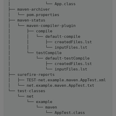
│               └── App.class

├── maven-archiver

│   └── pom.properties

├── maven-status

│   └── maven-compiler-plugin

│       ├── compile

│       │   └── default-compile

│       │       ├── createdFiles.lst

│       │       └── inputFiles.lst

│       └── testCompile

│           └── default-testCompile

│               ├── createdFiles.lst

│               └── inputFiles.lst

├── surefire-reports

│   ├── TEST-net.example.maven.AppTest.xml

│   └── net.example.maven.AppTest.txt

└── test-classes

    └── net

        └── example

            └── maven
