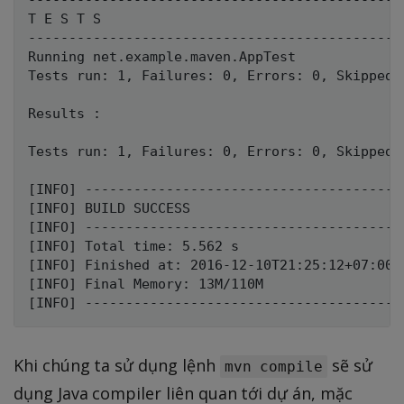
-----------------------------------------------
T E S T S

-----------------------------------------------
Running net.example.maven.AppTest

Tests run: 1, Failures: 0, Errors: 0, Skipped:
Results :

Tests run: 1, Failures: 0, Errors: 0, Skipped: 
[INFO] ---------------------------------------
[INFO] BUILD SUCCESS

[INFO] ---------------------------------------
[INFO] Total time: 5.562 s

[INFO] Finished at: 2016-12-10T21:25:12+07:00

[INFO] Final Memory: 13M/110M

Khi chúng ta sử dụng lệnh
sẽ sử
mvn compile
dụng Java compiler liên quan tới dự án, mặc