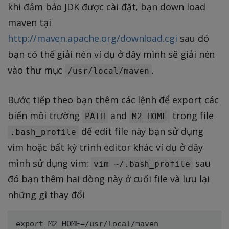
khi đảm bảo JDK được cài đặt, bạn down load
maven tại
http://maven.apache.org/download.cgi
sau đó
bạn có thể giải nén ví dụ ở đây mình sẽ giải nén
vào thư mục
.
/usr/local/maven
Bước tiếp theo bạn thêm các lệnh để export các
biến môi trường
and
trong file
PATH
M2_HOME
để edit file này bạn sử dụng
.bash_profile
vim hoặc bất kỳ trình editor khác ví dụ ở đây
mình sử dụng vim:
sau
vim ~/.bash_profile
đó bạn thêm hai dòng này ở cuối file và lưu lại
những gì thay đổi
export M2_HOME=/usr/local/maven
