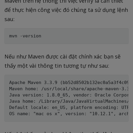
Maven trên hệ thống thì việc verify là cần thiết
để thực hiện công việc đó chúng ta sử dụng lệnh
sau:
Nếu như Maven được cài đặt chính xác bạn sẽ
thấy một vài thông tin tương tự như sau:
Apache Maven 3.3.9 (bb52d8502b132ec0a5a3f4c094
Maven home: /usr/local/share/apache-maven-3.3.9
Java version: 1.8.0_65, vendor: Oracle Corporat
Java home: /Library/Java/JavaVirtualMachines/j
Default locale: en_US, platform encoding: UTF-8