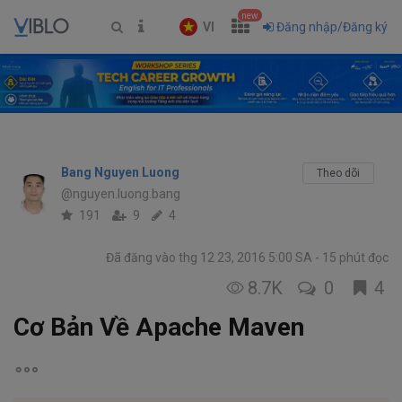
new
VI
Đăng nhập/Đăng ký
Bang Nguyen Luong
Theo dõi
@nguyen.luong.bang
191
9
4
Đã đăng vào thg 12 23, 2016 5:00 SA
15 phút đọc
8.7K
0
4
Cơ Bản Về Apache Maven