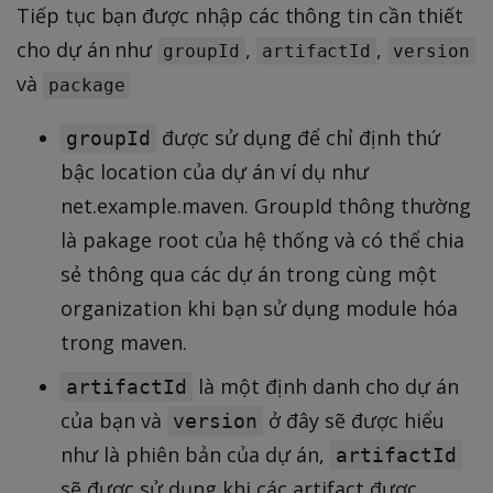
Tiếp tục bạn được nhập các thông tin cần thiết
cho dự án như
,
,
groupId
artifactId
version
và
package
được sử dụng để chỉ định thứ
groupId
bậc location của dự án ví dụ như
net.example.maven. GroupId thông thường
là pakage root của hệ thống và có thể chia
sẻ thông qua các dự án trong cùng một
organization khi bạn sử dụng module hóa
trong maven.
là một định danh cho dự án
artifactId
của bạn và
ở đây sẽ được hiểu
version
như là phiên bản của dự án,
artifactId
sẽ được sử dụng khi các artifact được