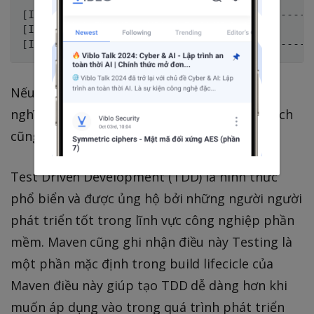
[INFO] ---------------------------------------
[INFO] BUILD SUCCESS

Nếu terminal hiển thị BUILD SUCCESS nó có
nghĩa rằng Maven đã hoàn thành quá biên dịch
cũng như build của project.
Test Driven Development (TDD) là hình thức
phổ biển và được ủng hộ bởi những người người
phát triển tốt trong lĩnh vực công nghiệp phần
mềm. Maven cũng ghi nhận điều này Testing là
một phần mặc định trong build lifecicle của
Maven điều này giúp tạo TDD dễ dàng hơn khi
muốn áp dụng vào trong quá trình phát triển