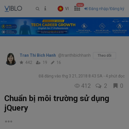
new
VI
Đăng nhập/Đăng ký
Tran Thi Bich Hanh
@tranthibichhanh
Theo dõi
442
19
16
Đã đăng vào thg 3 21, 2018 8:43 SA
4 phút đọc
412
2
0
Chuẩn bị môi trường sử dụng
jQuery