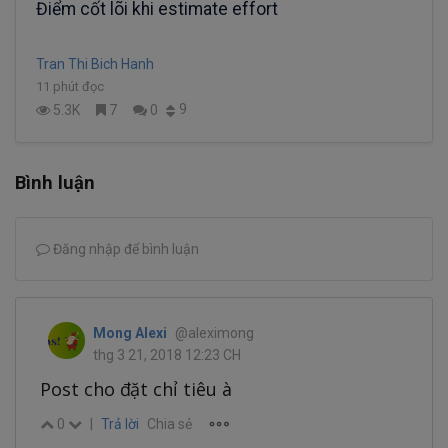
Điểm cốt lõi khi estimate effort
Tran Thi Bich Hanh
11 phút đọc
9
5.3K
7
0
Bình luận
Đăng nhập để bình luận
Mong Alexi
@aleximong
thg 3 21, 2018 12:23 CH
Post cho đặt chỉ tiêu à
0
|
Trả lời
Chia sẻ