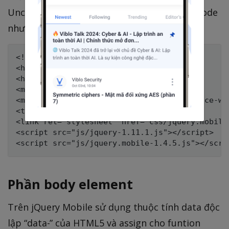
Uncompressed trên môi trường offline thì code
như sau:
<!DOCTYPE html>

<html lang="ja">

<head>

<meta charset="UTF-8">

<meta name="viewport" content="width=device-wi
<title>ページタイトル</title>

<link rel="stylesheet" href="css/jquery.mobile-
<script src="js/jquery-1.11.1.js"></script>

Phần body element
Trên jQuery Mobile sử dụng thuộc tính data độc
lập “data-” của HTML5 và assign cho funtion