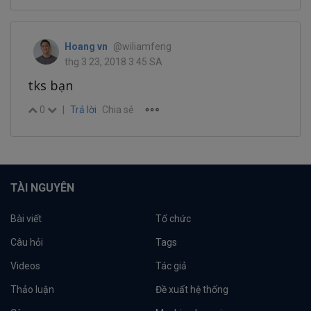
Hoang vn
@wiliamfeng
thg 3 23, 2018 3:45 SA
tks bạn
0
|
Trả lời
Chia sẻ
TÀI NGUYÊN
Bài viết
Tổ chức
Câu hỏi
Tags
Videos
Tác giả
Thảo luận
Đề xuất hệ thống