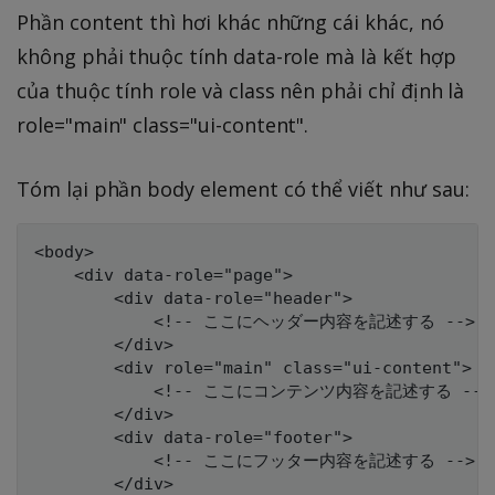
Phần content thì hơi khác những cái khác, nó
không phải thuộc tính data-role mà là kết hợp
của thuộc tính role và class nên phải chỉ định là
role="main" class="ui-content".
Tóm lại phần body element có thể viết như sau:
<body>

	<div data-role="page">

		<div data-role="header">

			<!-- ここにヘッダー内容を記述する -->

		</div>

		<div role="main" class="ui-content">

			<!-- ここにコンテンツ内容を記述する -->

		</div>

		<div data-role="footer">

			<!-- ここにフッター内容を記述する -->

		</div>
