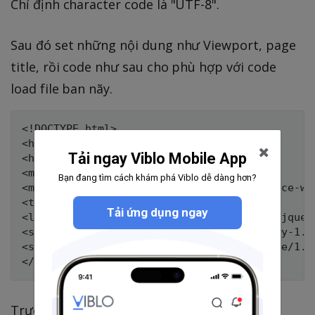
Chỉ định character code là "UTF-8".
Sau đó set những nội dung như Viewport, page
title, rồi code như sau cho phù hợp với code
load file ban nãy.
<!DOCTYPE html>

<html lang="ja">

Tải ngay Viblo Mobile App
<head>

<meta charset="UTF-8">

Bạn đang tìm cách khám phá Viblo dễ dàng hơn?
<meta name="viewport" content="width=device-wi
<title>ページタイトル</title>

Tải ứng dụng ngay
<link rel="stylesheet" href="http://code.jquer
<script src="http://code.jquery.com/jquery-1.11
<script src="http://code.jquery.com/mobile/1.4
Trường hợp toàn bộ sử dụng bản