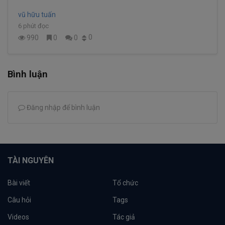
vũ hữu tuấn
6 phút đọc
0
990
0
0
Bình luận
Đăng nhập để bình luận
TÀI NGUYÊN
Bài viết
Tổ chức
Câu hỏi
Tags
Videos
Tác giả