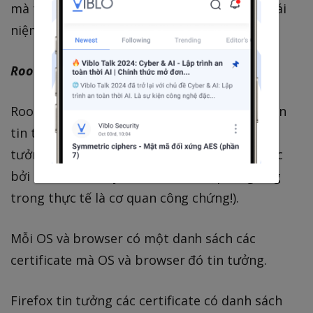
mà ta hoàn toàn tin tưởng. Đến đây ta có khái
niệm
root certificate.
Root certificate
Root certificate là certificate mà ta hoàn toàn
tin tưởng. Khi có certificate này, ta có thể tin
tưởng những certificate mà được chứng thực
bởi certificate này là hoàn toàn hợp lệ (giống
trong thực tế là cơ quan công chứng!).
Mỗi OS và browser có một danh sách các
certificate mà OS và browser đó tin tưởng.
Firefox tin tưởng các certificate có danh sách