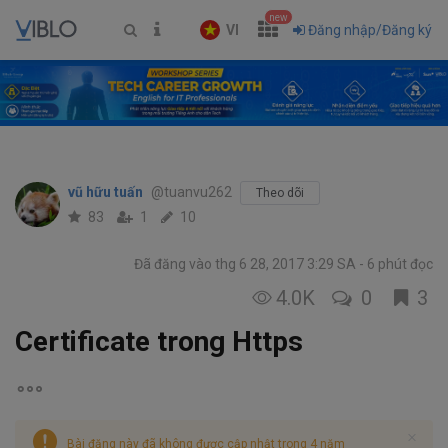
new
VI
Đăng nhập/Đăng ký
vũ hữu tuấn
@tuanvu262
Theo dõi
83
1
10
Đã đăng vào thg 6 28, 2017 3:29 SA
6 phút đọc
4.0K
0
3
Certificate trong Https
Bài đăng này đã không được cập nhật trong 4 năm