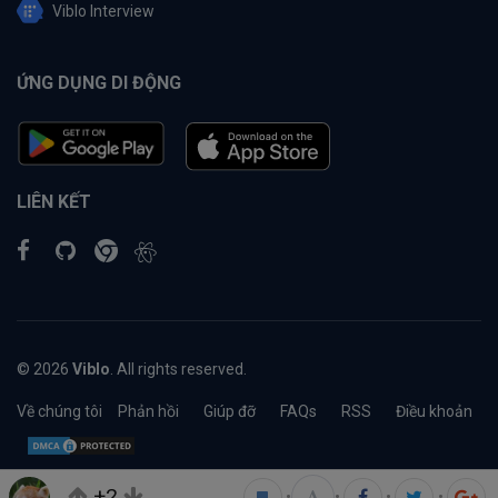
Viblo Interview
ỨNG DỤNG DI ĐỘNG
LIÊN KẾT
© 2026
Viblo
. All rights reserved.
Về chúng tôi
Phản hồi
Giúp đỡ
FAQs
RSS
Điều khoản
+2
•
•
•
•