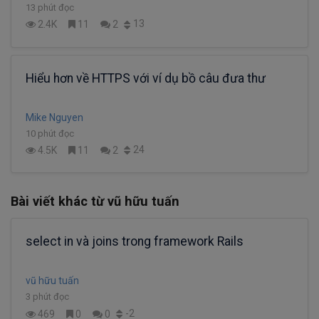
13 phút đọc
13
2.4K
11
2
Hiểu hơn về HTTPS với ví dụ bồ câu đưa thư
Mike Nguyen
10 phút đọc
24
4.5K
11
2
Bài viết khác từ vũ hữu tuấn
select in và joins trong framework Rails
vũ hữu tuấn
3 phút đọc
-2
469
0
0