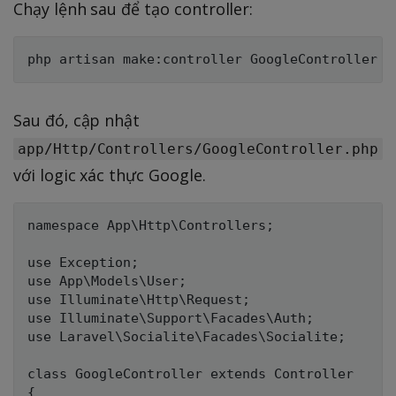
Chạy lệnh sau để tạo controller:
Sau đó, cập nhật
app/Http/Controllers/GoogleController.php
với logic xác thực Google.
namespace App\Http\Controllers;

use Exception;

use App\Models\User;

use Illuminate\Http\Request;

use Illuminate\Support\Facades\Auth;

use Laravel\Socialite\Facades\Socialite;

class GoogleController extends Controller

{
