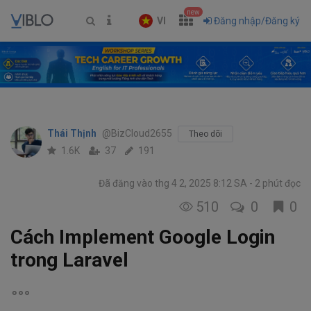
new
VI
Đăng nhập/Đăng ký
Thái Thịnh
@BizCloud2655
Theo dõi
1.6K
37
191
Đã đăng vào thg 4 2, 2025 8:12 SA
2 phút đọc
510
0
0
Cách Implement Google Login
trong Laravel