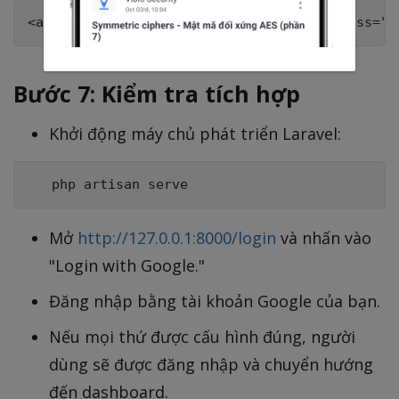
Bước 7: Kiểm tra tích hợp
Khởi động máy chủ phát triển Laravel:
Mở
http://127.0.0.1:8000/login
và nhấn vào
"Login with Google."
Đăng nhập bằng tài khoản Google của bạn.
Nếu mọi thứ được cấu hình đúng, người
dùng sẽ được đăng nhập và chuyển hướng
đến dashboard.