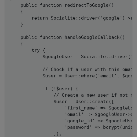
    public function redirectToGoogle()

    {

        return Socialite::driver('google')->red
    }

    public function handleGoogleCallback()

    {

        try {

            $googleUser = Socialite::driver('go
            // Check if a user with this email 
            $user = User::where('email', $goog
            if (!$user) {

                // Create a new user if not fou
                $user = User::create([

                    'first_name' => $googleUser
                    'email' => $googleUser->ema
                    'google_id' => $googleUser-
                    'password' => bcrypt(uniqi
                ]);
