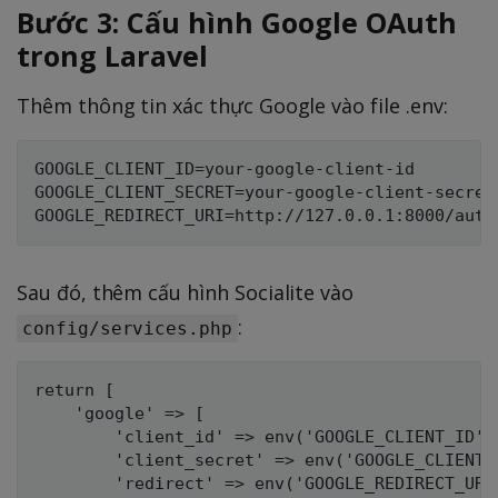
Bước 3: Cấu hình Google OAuth
trong Laravel
Thêm thông tin xác thực Google vào file .env:
GOOGLE_CLIENT_ID=your-google-client-id

GOOGLE_CLIENT_SECRET=your-google-client-secret

Sau đó, thêm cấu hình Socialite vào
:
config/services.php
return [

    'google' => [

        'client_id' => env('GOOGLE_CLIENT_ID'),
        'client_secret' => env('GOOGLE_CLIENT_S
        'redirect' => env('GOOGLE_REDIRECT_URI'