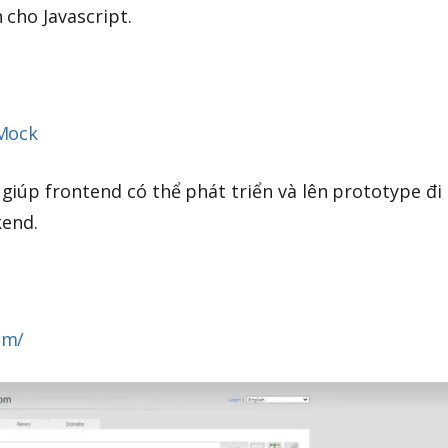
 cho Javascript.
/Mock
iúp frontend có thể phát triển và lên prototype đi
kend.
om/