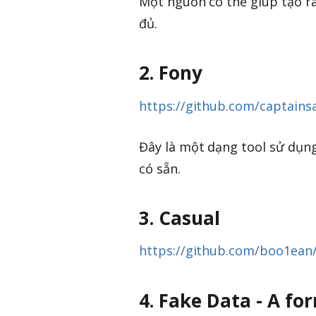
Một nguồn có thể giúp tạo ra 
đủ.
2. Fony
https://github.com/captainsa
Đây là một dạng tool sử dụn
có sẵn.
3. Casual
https://github.com/boo1ean/
4. Fake Data - A fo