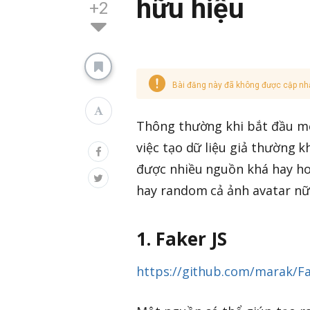
hữu hiệu
+2
Bài đăng này đã không được cập nh
Thông thường khi bắt đầu một
việc tạo dữ liệu giả thường k
được nhiều nguồn khá hay h
hay random cả ảnh avatar nữ
1. Faker JS
https://github.com/marak/Fa