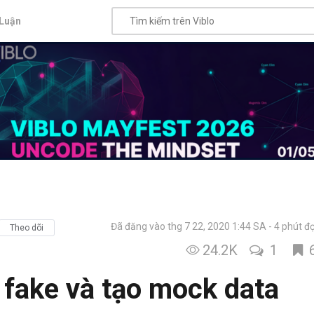
Luận
Đã đăng vào thg 7 22, 2020 1:44 SA
4 phút đ
Theo dõi
24.2K
1
fake và tạo mock data