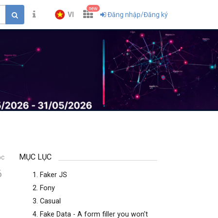
new
VI
Đăng nhập/Đăng ký
MỤC LỤC
ọc
6
1. Faker JS
2. Fony
3. Casual
4. Fake Data - A form filler you won't