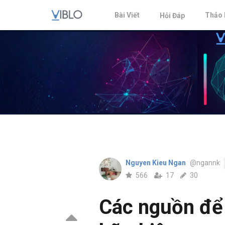
Bài Viết
Thảo 
Hỏi Đáp
Nguyen Kieu Ngan
@ngannk
566
17
30
Các nguồn để 