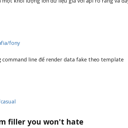
một khối lượng lớn dữ liệu giả với api rõ ràng và đầ
fia/fony
g command line để render data fake theo template
casual
rm filler you won't hate