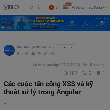
new
VI
Đăng nhập/Đăng ký
Vũ Tuấn
@BizCDN0707
Theo dõi
1.6K
36
196
Đã đăng vào thg 6 27, 2025 3:31 SA
5 phút đọc
187
0
1
Các cuộc tấn công XSS và kỹ
thuật xử lý trong Angular