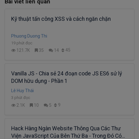
Bài viết liên quan
Kỹ thuật tấn công XSS và cách ngăn chặn
Phuong Duong Thi
19 phút đọc
45
121.7K
35
14
Vanilla JS - Chia sẻ 24 đoạn code JS ES6 sử lý
DOM hữu dụng - Phần 1
Lê Huy Thái
3 phút đọc
9
2.1K
10
5
Hack Hàng Ngàn Website Thông Qua Các Thư
Viện JavaScript Của Bên Thứ Ba - Trong Đó Có