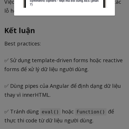
Việc cập nhật thường xuyên giúp bạn tránh các
lỗ hổng bảo mật đã được công bố.
Kết luận
Best practices:
✅ Sử dụng template-driven forms hoặc reactive
forms để xử lý dữ liệu người dùng.
✅ Dùng pipes của Angular để định dạng dữ liệu
thay vì innerHTML.
✅ Tránh dùng
hoặc
để
eval()
Function()
thực thi code từ dữ liệu người dùng.