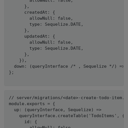
        allowNull: false,

      },

      createdAt: {

        allowNull: false,

        type: Sequelize.DATE,

      },

      updatedAt: {

        allowNull: false,

        type: Sequelize.DATE,

      },

    }),

  down: (queryInterface /* , Sequelize */) => 
};

// server/migrations/<date>-create-todo-item.js
module.exports = {

  up: (queryInterface, Sequelize) =>

    queryInterface.createTable('TodoItems', {

      id: {

        allowNull: false,
