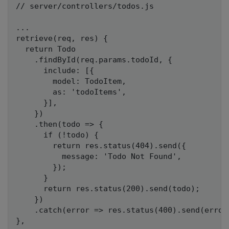
// server/controllers/todos.js

...

retrieve(req, res) {

  return Todo

    .findById(req.params.todoId, {

      include: [{

        model: TodoItem,

        as: 'todoItems',

      }],

    })

    .then(todo => {

      if (!todo) {

        return res.status(404).send({

          message: 'Todo Not Found',

        });

      }

      return res.status(200).send(todo);

    })

    .catch(error => res.status(400).send(error)
},
