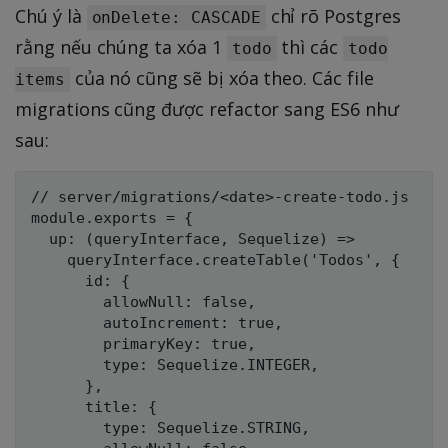
Chú ý là
chỉ rõ Postgres
onDelete: CASCADE
rằng nếu chúng ta xóa 1
thì các
todo
todo
của nó cũng sẽ bị xóa theo. Các file
items
migrations cũng được refactor sang ES6 như
sau:
// server/migrations/<date>-create-todo.js

module.exports = {

  up: (queryInterface, Sequelize) =>

    queryInterface.createTable('Todos', {

      id: {

        allowNull: false,

        autoIncrement: true,

        primaryKey: true,

        type: Sequelize.INTEGER,

      },

      title: {

        type: Sequelize.STRING,
