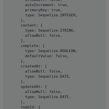
        autoIncrement: true,

        primaryKey: true,

        type: Sequelize.INTEGER,

      },

      content: {

        type: Sequelize.STRING,

        allowNull: false,

      },

      complete: {

        type: Sequelize.BOOLEAN,

        defaultValue: false,

      },

      createdAt: {

        allowNull: false,

        type: Sequelize.DATE,

      },

      updatedAt: {

        allowNull: false,

        type: Sequelize.DATE,

      },

      todoId: {
