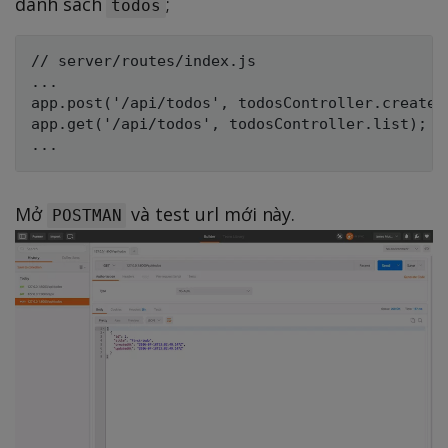
danh sách
;
todos
// server/routes/index.js

...

app.post('/api/todos', todosController.create);
app.get('/api/todos', todosController.list);

Mở
và test url mới này.
POSTMAN