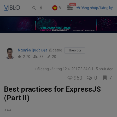
new
VI
Đăng nhập/Đăng ký
Nguyễn Quốc Đạt
@datnq
Theo dõi
2.7K
88
20
Đã đăng vào thg 12 4, 2017 3:34 CH
5 phút đọc
960
0
7
Best practices for ExpressJS
(Part II)