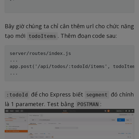
Bây giờ chúng ta chỉ cân thêm url cho chức năng
tạo mới
. Thêm đoạn code sau:
todoItems
server/routes/index.js

...

app.post('/api/todos/:todoId/items', todoItemsC
để cho Express biết
đó chính
:todoId
segment
là 1 parameter. Test bằng
:
POSTMAN