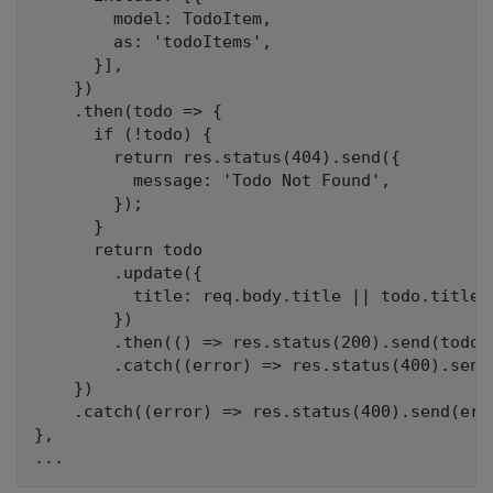
        model: TodoItem,

        as: 'todoItems',

      }],

    })

    .then(todo => {

      if (!todo) {

        return res.status(404).send({

          message: 'Todo Not Found',

        });

      }

      return todo

        .update({

          title: req.body.title || todo.title,

        })

        .then(() => res.status(200).send(todo)
        .catch((error) => res.status(400).send(
    })

    .catch((error) => res.status(400).send(erro
},
