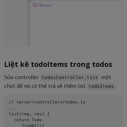
Liệt kê todoItems trong todos
Sửa controller
một
todosController.list
chút để nó có thể trả về thêm list
.
todoItems
// server/controllers/todos.js

...

list(req, res) {

  return Todo

    .findAll({
