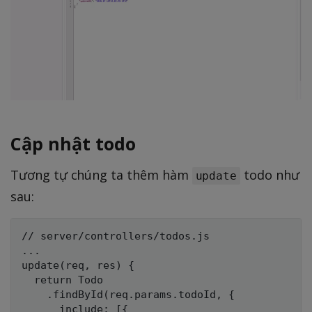
Cập nhật todo
Tương tự chúng ta thêm hàm
todo như
update
sau:
// server/controllers/todos.js

...

update(req, res) {

  return Todo

    .findById(req.params.todoId, {

      include: [{
