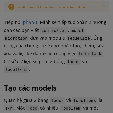
Bài đăng này đã không được cập nhật trong 4 năm
Tiếp nối
phần 1
. Mình sẽ tiếp tục phần 2 hướng
dẫn các bạn viết
,
,
controller
model
dựa vào module
. Ứng
migration
sequelize
dụng của chúng ta sẽ cho phép tạo, thêm, sửa,
xóa và liệt kê danh sách công việc
.
todo task
Cơ sở dữ liệu sẽ gồm 2 bảng
và
Todos
.
TodoItems
Tạo các models
Quan hệ giữa 2 bảng
và
là
Todos
TodoItems
. Một
có nhiều
và một
1-n
Todo
TodoItem