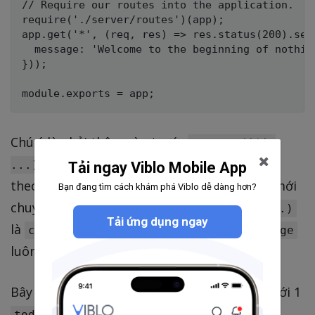
// Require our routes into the application.

require('./server/routes')(app);

app.get('*', (req, res) => res.status(200).send
  message: 'Welcome to the beginning of nothing
}));

Chú ý là phải thêm vào trước
app.get('*',
vì ứng dụng sẽ tự tìm kiếm các
...)
route
Tải ngay Viblo Mobile App
theo thứ tự để
, nếu không phù hợp mới
match
Bạn đang tìm cách khám phá Viblo dễ dàng hơn?
chuyển sang route ở dưới.
app.get('*', ...)
Tải ứng dụng ngay
là
tất cả các request và return
catch
message
luôn.
Bây giờ chúng ta sẽ dùng
để tạo mới 1
POSTMAN
.
todo