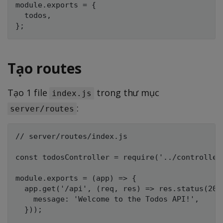
module.exports = {

  todos,

Tạo routes
Tạo 1 file
trong thư mục
index.js
:
server/routes
// server/routes/index.js

const todosController = require('../controllers
module.exports = (app) => {

  app.get('/api', (req, res) => res.status(200)
    message: 'Welcome to the Todos API!',

  }));
