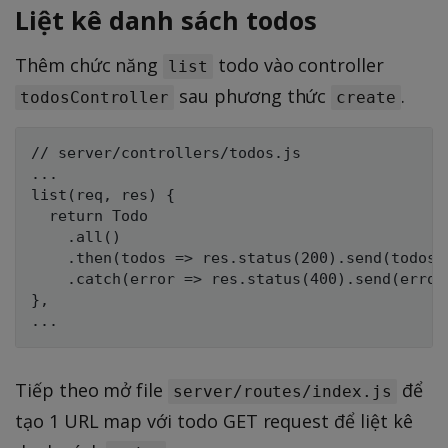
Liệt kê danh sách todos
Thêm chức năng
todo vào controller
list
sau phương thức
.
todosController
create
// server/controllers/todos.js

...

list(req, res) {

  return Todo

    .all()

    .then(todos => res.status(200).send(todos))
    .catch(error => res.status(400).send(error)
},

Tiếp theo mở file
để
server/routes/index.js
tạo 1 URL map với todo GET request để liệt kê