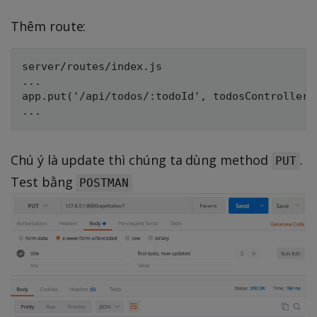
Thêm route:
server/routes/index.js

...

app.put('/api/todos/:todoId', todosController.u
Chú ý là update thì chúng ta dùng method
.
PUT
Test bằng
POSTMAN