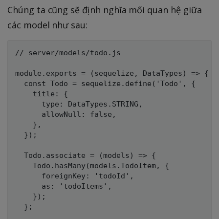
Chúng ta cũng sẽ định nghĩa mối quan hệ giữa
các model như sau:
// server/models/todo.js

module.exports = (sequelize, DataTypes) => {

  const Todo = sequelize.define('Todo', {

    title: {

      type: DataTypes.STRING,

      allowNull: false,

    },

  });

  Todo.associate = (models) => {

    Todo.hasMany(models.TodoItem, {

      foreignKey: 'todoId',

      as: 'todoItems',

    });

  };
