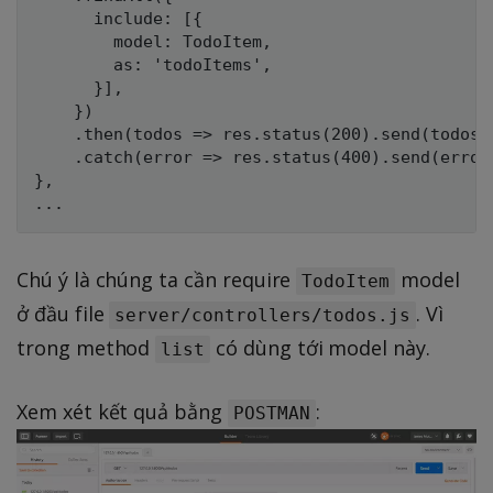
      include: [{

        model: TodoItem,

        as: 'todoItems',

      }],

    })

    .then(todos => res.status(200).send(todos))
    .catch(error => res.status(400).send(error)
},

Chú ý là chúng ta cần require
model
TodoItem
ở đầu file
. Vì
server/controllers/todos.js
trong method
có dùng tới model này.
list
Xem xét kết quả bằng
:
POSTMAN