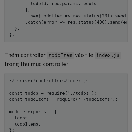
        todoId: req.params.todoId,

      })

      .then(todoItem => res.status(201).send(to
      .catch(error => res.status(400).send(erro
  },

Thêm controller
vào file
todoItem
index.js
trong thư mục controller.
// server/controllers/index.js

const todos = require('./todos');

const todoItems = require('./todoitems');

module.exports = {

  todos,

  todoItems,

};
