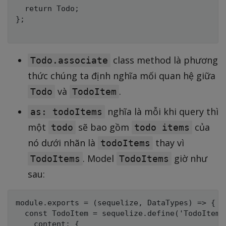
  return Todo;

};

class method là phương
Todo.associate
thức chúng ta định nghĩa mối quan hệ giữa
và
.
Todo
TodoItem
nghĩa là mỗi khi query thì
as: todoItems
một
sẽ bao gồm
của
todo
todo items
nó dưới nhãn là
thay vì
todoItems
. Model
giờ như
TodoItems
TodoItems
sau:
module.exports = (sequelize, DataTypes) => {

  const TodoItem = sequelize.define('TodoItem',
    content: {
