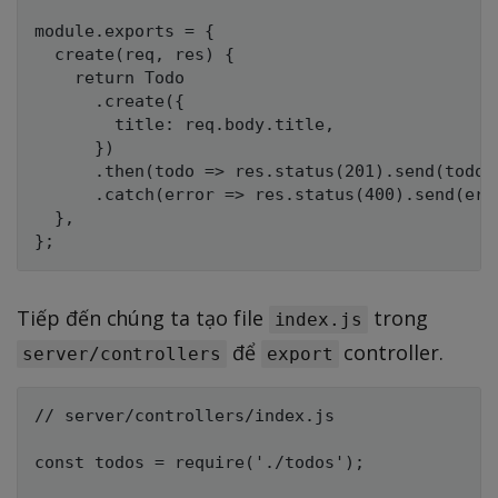
module.exports = {

  create(req, res) {

    return Todo

      .create({

        title: req.body.title,

      })

      .then(todo => res.status(201).send(todo))
      .catch(error => res.status(400).send(erro
  },

Tiếp đến chúng ta tạo file
trong
index.js
để
controller.
server/controllers
export
// server/controllers/index.js

const todos = require('./todos');
