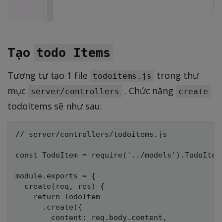
Tạo
todo Items
Tương tự tạo 1 file
trong thư
todoitems.js
mục
. Chức năng
server/controllers
create
todoItems sẽ như sau:
// server/controllers/todoitems.js

const TodoItem = require('../models').TodoItem;
module.exports = {

  create(req, res) {

    return TodoItem

      .create({

        content: req.body.content,
