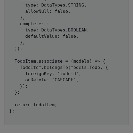
      type: DataTypes.STRING,

      allowNull: false,

    },

    complete: {

      type: DataTypes.BOOLEAN,

      defaultValue: false,

    },

  });

  TodoItem.associate = (models) => {

    TodoItem.belongsTo(models.Todo, {

      foreignKey: 'todoId',

      onDelete: 'CASCADE',

    });

  };

  return TodoItem;

};
