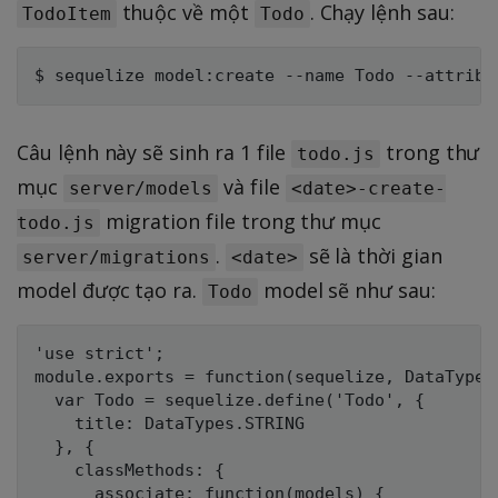
thuộc về một
. Chạy lệnh sau:
TodoItem
Todo
Câu lệnh này sẽ sinh ra 1 file
trong thư
todo.js
mục
và file
server/models
<date>-create-
migration file trong thư mục
todo.js
.
sẽ là thời gian
server/migrations
<date>
model được tạo ra.
model sẽ như sau:
Todo
'use strict';

module.exports = function(sequelize, DataTypes)
  var Todo = sequelize.define('Todo', {

    title: DataTypes.STRING

  }, {

    classMethods: {

      associate: function(models) {
