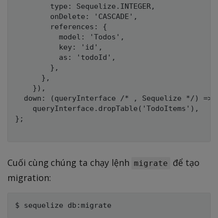
        type: Sequelize.INTEGER,

        onDelete: 'CASCADE',

        references: {

          model: 'Todos',

          key: 'id',

          as: 'todoId',

        },

      },

    }),

  down: (queryInterface /* , Sequelize */) =>

    queryInterface.dropTable('TodoItems'),

};

Cuối cùng chúng ta chạy lệnh
để tạo
migrate
migration: