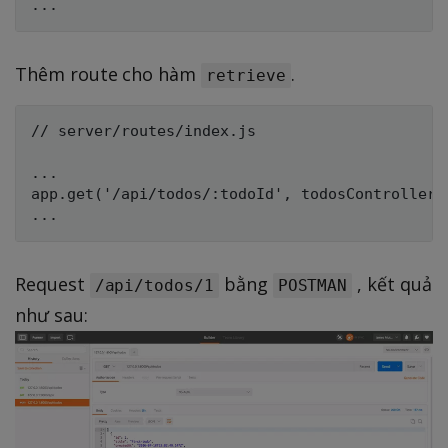
Thêm route cho hàm
.
retrieve
// server/routes/index.js

...

app.get('/api/todos/:todoId', todosController.r
Request
bằng
, kết quả
/api/todos/1
POSTMAN
như sau: