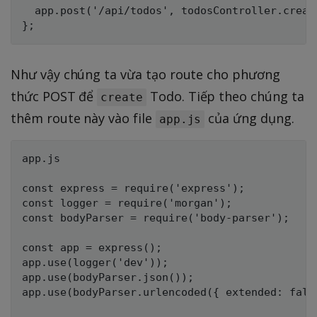
  app.post('/api/todos', todosController.create
Như vậy chúng ta vừa tạo route cho phương
thức POST để
Todo. Tiếp theo chúng ta
create
thêm route này vào file
của ứng dụng.
app.js
app.js

const express = require('express');

const logger = require('morgan');

const bodyParser = require('body-parser');

const app = express();

app.use(logger('dev'));

app.use(bodyParser.json());

app.use(bodyParser.urlencoded({ extended: false