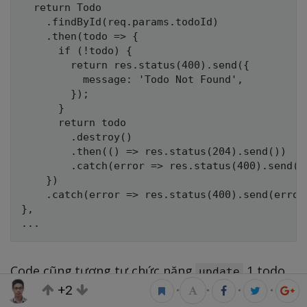
  return Todo

    .findById(req.params.todoId)

    .then(todo => {

      if (!todo) {

        return res.status(400).send({

          message: 'Todo Not Found',

        });

      }

      return todo

        .destroy()

        .then(() => res.status(204).send())

        .catch(error => res.status(400).send(er
    })

    .catch(error => res.status(400).send(error)
},

Code cũng tương tự chức năng
1 todo.
update
+2
Do đã config
là
nên các
•
•
•
•
onDelete
CASCADE