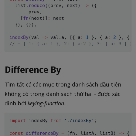
  list
.
reduce
(
(
prev
,
 next
)
=>
(
{
...
prev
,
[
fn
(
next
)
]
:
 next

}
)
,
{
}
)
;
indexBy
(
val
=>
 val
.
a
,
[
{
 a
:
1
}
,
{
 a
:
2
}
,
{
 a
// = { 1: { a: 1 }, 2: { a:2 }, 3: { a: 3 } }
Difference By
Tìm tất cả các mục trong danh sách đầu tiên
không có trong danh sách thứ hai - được xác
định bởi
keying-function
.
import
 indexBy 
from
'./indexBy'
;
const
differenceBy
=
(
fn
,
 listA
,
 listB
)
=>
{