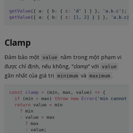
getValue
(
{
 a
:
{
 b
:
{
 c
:
'd'
}
}
}
,
'a.b.c'
)
;
/
getValue
(
{
 a
:
{
 b
:
{
 c
:
[
1
,
2
]
}
}
}
,
'a.b.c[1
Clamp
Đảm bảo một
nằm trong một phạm vi
value
được chỉ định, nếu không, "
clamp
" với
value
gần nhất của giá trị
và
.
minimum
maximum
const
clamp
=
(
min
,
 max
,
 value
)
=>
{
if
(
min 
>
 max
)
throw
new
Error
(
'min cannot b
return
 value 
<
 min

?
 min

:
 value 
>
 max

?
 max

:
 value
;