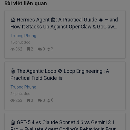
Bài viết liên quan
🔮 Hermes Agent 🤖: A Practical Guide 🔥 — and
How It Stacks Up Against OpenClaw & GoClaw
📊
Truong Phung
15 phút đọc
2
362
2
0
🤖 The Agentic Loop 🔄 Loop Engineering : A
Practical Field Guide 📘
Truong Phung
24 phút đọc
0
253
0
0
🤖 GPT-5.4 vs Claude Sonnet 4.6 vs Gemini 3.1
Pro — Evaluate Agent Coding's Behavior in Four