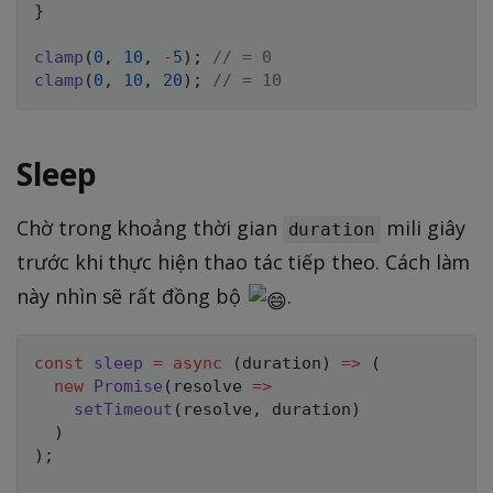
}
clamp
(
0
,
10
,
-
5
)
;
// = 0
clamp
(
0
,
10
,
20
)
;
// = 10
Sleep
Chờ trong khoảng thời gian
mili giây
duration
trước khi thực hiện thao tác tiếp theo. Cách làm
này nhìn sẽ rất đồng bộ
.
const
sleep
=
async
(
duration
)
=>
(
new
Promise
(
resolve
=>
setTimeout
(
resolve
,
 duration
)
)
)
;