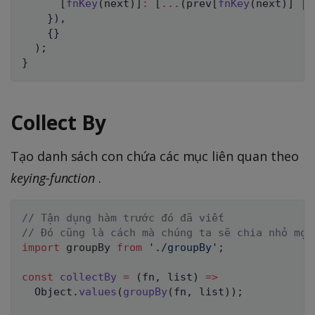
[
fnKey
(
next
)
]
:
[
...
(
prev
[
fnKey
(
next
)
]
||
}
)
,
{
}
)
;
}
Collect By
Tạo danh sách con chứa các mục liên quan theo
keying-function
.
// Tận dụng hàm trước đó đã viết
// Đó cũng là cách mà chúng ta sẽ chia nhỏ mọi
import
 groupBy 
from
'./groupBy'
;
const
collectBy
=
(
fn
,
 list
)
=>
  Object
.
values
(
groupBy
(
fn
,
 list
)
)
;