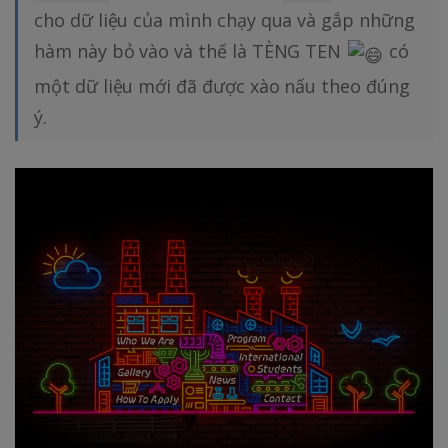
cho dữ liệu của mình chạy qua và gắp những
hàm này bỏ vào và thế là TÈNG TEN
có
một dữ liệu mới đã được xào nấu theo đúng
ý.