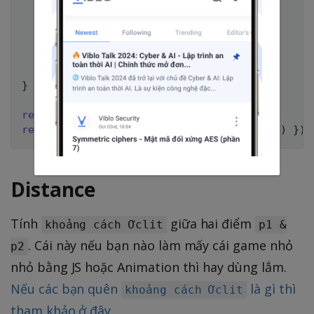
const
 result 
=
await
fn
(
...
args
)
;
return
 result
;
}
catch
(
_e
)
{
return
 defaultValue
;
}
}
recoverWith
(
'A'
,
val
=>
 val
,
'B'
)
;
// = B
recoverWith
(
'A'
,
(
)
=>
{
throw
new
Error
(
)
}
)
;
Distance
Tính
giữa hai điểm
khoảng cách Ơclit
p1 &
. Cái này nếu bạn nào làm mấy cái game nhỏ
p2
nhỏ bằng JS hoặc Animation thì hay dùng lắm.
Nếu các bạn quên
là gì thì
khoảng cách Ơclit
tham khảo ở đây.