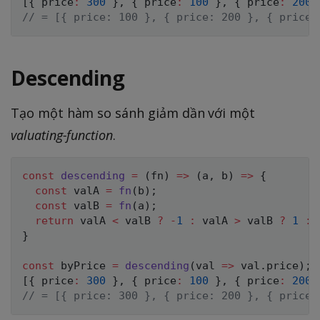
[
{
 price
:
300
}
,
{
 price
:
100
}
,
{
 price
:
200
// = [{ price: 100 }, { price: 200 }, { price:
Descending
Tạo một hàm so sánh giảm dần với một
valuating-function
.
const
descending
=
(
fn
)
=>
(
a
,
 b
)
=>
{
const
 valA 
=
fn
(
b
)
;
const
 valB 
=
fn
(
a
)
;
return
 valA 
<
 valB 
?
-
1
:
 valA 
>
 valB 
?
1
:
}
const
 byPrice 
=
descending
(
val
=>
 val
.
price
)
;
[
{
 price
:
300
}
,
{
 price
:
100
}
,
{
 price
:
200
// = [{ price: 300 }, { price: 200 }, { price: