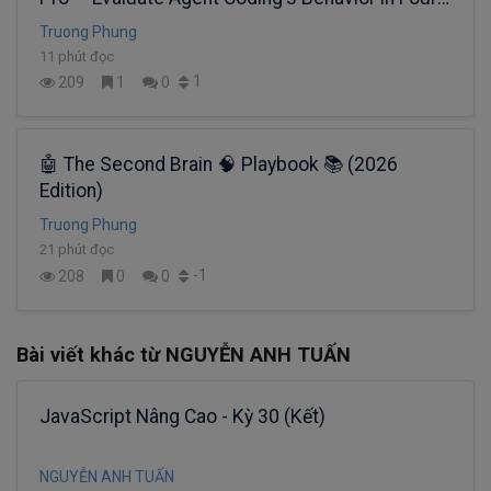
Test Scenarios 📊
Truong Phung
11 phút đọc
1
209
1
0
🤖 The Second Brain 🧠 Playbook 📚 (2026
Edition)
Truong Phung
21 phút đọc
-1
208
0
0
Bài viết khác từ NGUYỄN ANH TUẤN
JavaScript Nâng Cao - Kỳ 30 (Kết)
NGUYỄN ANH TUẤN