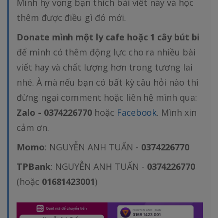
Mình hy vọng bạn thích bài viết này và học
thêm được điều gì đó mới.
Donate mình một ly cafe hoặc 1 cây bút bi
để mình có thêm động lực cho ra nhiều bài
viết hay và chất lượng hơn trong tương lai
nhé. À mà nếu bạn có bất kỳ câu hỏi nào thì
đừng ngại comment hoặc liên hệ mình qua:
Zalo - 0374226770
hoặc
Facebook
. Mình xin
cảm ơn.
Momo
: NGUYỄN ANH TUẤN -
0374226770
TPBank
: NGUYỄN ANH TUẤN -
0374226770
(hoặc
01681423001
)