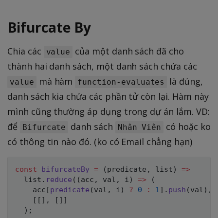
Bifurcate By
Chia các
của một danh sách đã cho
value
thành hai danh sách, một danh sách chứa các
mà hàm
là đúng,
value
function-evaluates
danh sách kia chứa các phần tử còn lại. Hàm này
mình cũng thường áp dụng trong dự án lắm. VD:
để
danh sách
có hoặc ko
Bifurcate
Nhân Viên
có thông tin nào đó. (ko có Email chẳng hạn)
const
bifurcateBy
=
(
predicate
,
 list
)
=>
  list
.
reduce
(
(
acc
,
 val
,
 i
)
=>
(
    acc
[
predicate
(
val
,
 i
)
?
0
:
1
]
.
push
(
val
)
,
 
[
[
]
,
[
]
]
)
;