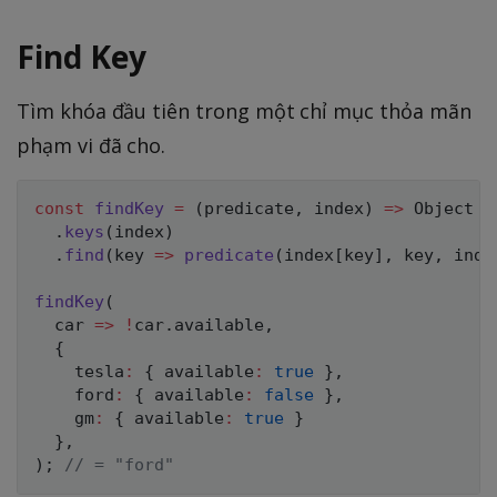
Find Key
Tìm khóa đầu tiên trong một chỉ mục thỏa mãn
phạm vi đã cho.
const
findKey
=
(
predicate
,
 index
)
=>
 Object

.
keys
(
index
)
.
find
(
key
=>
predicate
(
index
[
key
]
,
 key
,
 inde
findKey
(
car
=>
!
car
.
available
,
{
    tesla
:
{
 available
:
true
}
,
    ford
:
{
 available
:
false
}
,
    gm
:
{
 available
:
true
}
}
,
)
;
// = "ford"