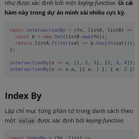
như được xác định bởi một
keying-function
.
Ùi cái
hàm này trong dự án mình xài nhiều cực kỳ.
const
intersectionBy
=
(
fn
,
 listA
,
 listB
)
=>
{
const
 b 
=
new
Set
(
listB
.
map
(
fn
)
)
;
return
 listA
.
filter
(
val
=>
 b
.
has
(
fn
(
val
)
)
)
;
}
;
intersectionBy
(
v
=>
 v
,
[
1
,
2
,
3
]
,
[
2
,
3
,
4
]
)
;
intersectionBy
(
v
=>
 v
.
a
,
[
{
 a
:
1
}
,
{
 a
:
2
}
]
,
Index By
Lập chỉ mục từng phần tử trong danh sách theo
một
được xác định bởi
keying-function
.
value
const
indexBy
=
(
fn
,
 list
)
=>