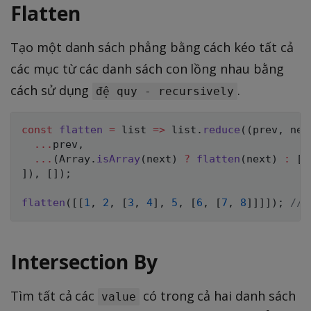
Flatten
Tạo một danh sách phẳng bằng cách kéo tất cả
các mục từ các danh sách con lồng nhau bằng
cách sử dụng
.
đệ quy - recursively
const
flatten
=
list
=>
 list
.
reduce
(
(
prev
,
 nex
...
prev
,
...
(
Array
.
isArray
(
next
)
?
flatten
(
next
)
:
[
n
]
)
,
[
]
)
;
flatten
(
[
[
1
,
2
,
[
3
,
4
]
,
5
,
[
6
,
[
7
,
8
]
]
]
]
)
;
// 
Intersection By
Tìm tất cả các
có trong cả hai danh sách
value