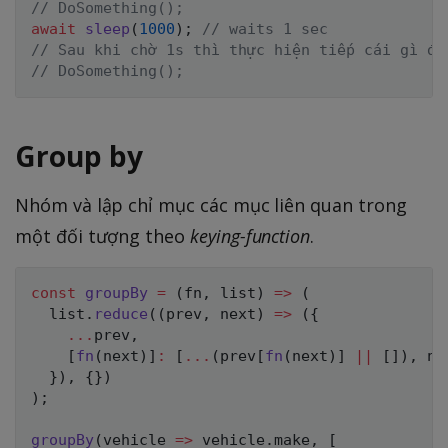
// DoSomething();
await
sleep
(
1000
)
;
// waits 1 sec
// Sau khi chờ 1s thì thực hiện tiếp cái gì đó
// DoSomething();
Group by
Nhóm và lập chỉ mục các mục liên quan trong
một đối tượng theo
keying-function
.
const
groupBy
=
(
fn
,
 list
)
=>
(
  list
.
reduce
(
(
prev
,
 next
)
=>
(
{
...
prev
,
[
fn
(
next
)
]
:
[
...
(
prev
[
fn
(
next
)
]
||
[
]
)
,
 ne
}
)
,
{
}
)
)
;
groupBy
(
vehicle
=>
 vehicle
.
make
,
[