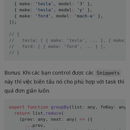
{
 make
:
'tesla'
,
 model
:
'3'
}
,
{
 make
:
'tesla'
,
 model
:
'y'
}
,
{
 make
:
'ford'
,
 model
:
'mach-e'
}
,
]
)
;
// { 
//   tesla: [ { make: 'tesla', ... }, { make: 
//   ford: [ { make: 'ford', ... } ],
// }
Bonus: Khi các bạn control được các
Snippets
này thì việc biến tấu nó cho phù hợp với task thì
quá đơn giản luôn.
export
function
groupBy
(
list
:
 any
,
 fnKey
:
 any
,
return
 list
.
reduce
(
(
prev
:
 any
,
 next
:
 any
)
=>
(
{
...
prev
,