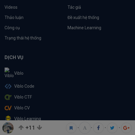
Videos
Tác giả
Thảo luận
Đề xuất hệ thống
Công cụ
Machine Learning
Trạng thái hệ thống
DỊCH VỤ
Viblo
Viblo Code
Viblo CTF
Viblo CV
Viblo Learning
+11
•
•
•
•
Viblo Partner