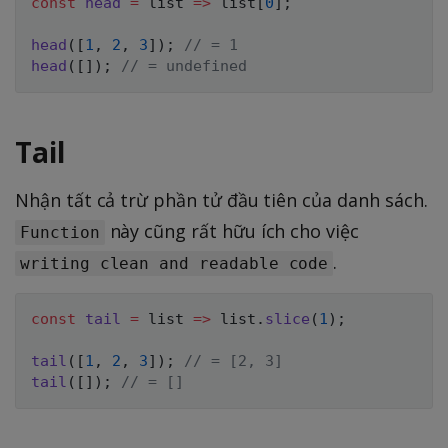
const
head
=
list
=>
 list
[
0
]
;
head
(
[
1
,
2
,
3
]
)
;
// = 1
head
(
[
]
)
;
// = undefined
Tail
Nhận tất cả trừ phần tử đầu tiên của danh sách.
này cũng rất hữu ích cho việc
Function
.
writing clean and readable code
const
tail
=
list
=>
 list
.
slice
(
1
)
;
tail
(
[
1
,
2
,
3
]
)
;
// = [2, 3]
tail
(
[
]
)
;
// = []