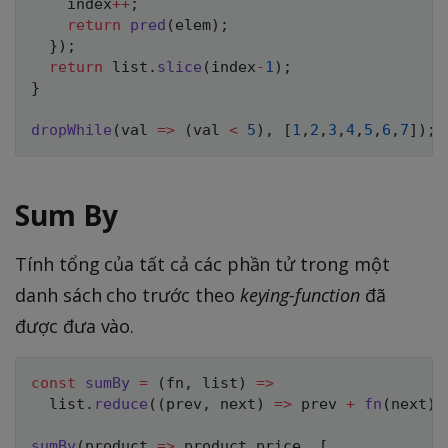
    index
++
;
return
pred
(
elem
)
;
}
)
;
return
 list
.
slice
(
index
-
1
)
;
}
dropWhile
(
val
=>
(
val 
<
5
)
,
[
1
,
2
,
3
,
4
,
5
,
6
,
7
]
)
;
Sum By
Tính tổng của tất cả các phần tử trong một
danh sách cho trước theo
keying-function
đã
được đưa vào.
const
sumBy
=
(
fn
,
 list
)
=>
  list
.
reduce
(
(
prev
,
 next
)
=>
 prev 
+
fn
(
next
)
,
sumBy
(
product
=>
 product
.
price
,
[