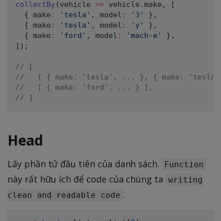
collectBy
(
vehicle
=>
 vehicle
.
make
,
[
{
 make
:
'tesla'
,
 model
:
'3'
}
,
{
 make
:
'tesla'
,
 model
:
'y'
}
,
{
 make
:
'ford'
,
 model
:
'mach-e'
}
,
]
)
;
// [ 
//   [ { make: 'tesla', ... }, { make: 'tesla'
//   [ { make: 'ford', ... } ],
// ]
Head
Lấy phần tử đầu tiên của danh sách.
Function
này rất hữu ích để code của chúng ta
writing
.
clean and readable code