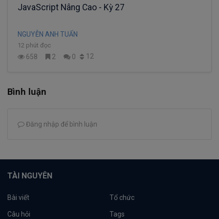
JavaScript Nâng Cao - Kỳ 27
NGUYỄN ANH TUẤN
12 phút đọc
12
658
2
0
Bình luận
Đăng nhập để bình luận
TÀI NGUYÊN
Bài viết
Tổ chức
Câu hỏi
Tags