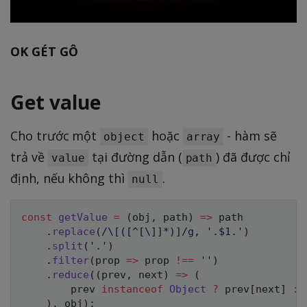
OK GÉT GÔ
Get value
Cho trước một
hoặc
- hàm sẽ
object
array
trả về
tại đường dẫn (
) đã được chỉ
value
path
định, nếu không thì
.
null
const
getValue
=
(
obj
,
 path
)
=>
 path

.
replace
(
/
\[([^[\]]*)]
/
g
,
'.$1.'
)
.
split
(
'.'
)
.
filter
(
prop
=>
 prop 
!==
''
)
.
reduce
(
(
prev
,
 next
)
=>
(
        prev 
instanceof
Object
?
 prev
[
next
]
:
)
,
 obj
)
;