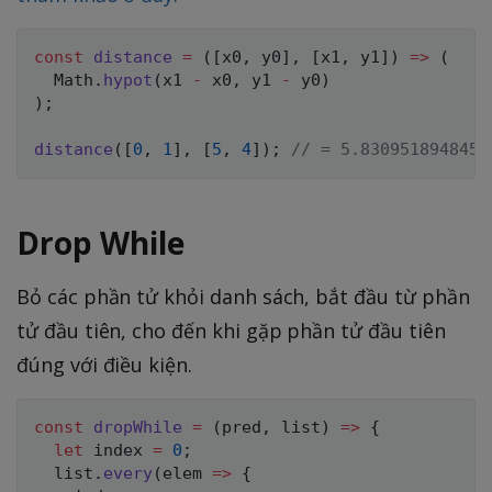
const
distance
=
(
[
x0
,
 y0
]
,
[
x1
,
 y1
]
)
=>
(
  Math
.
hypot
(
x1 
-
 x0
,
 y1 
-
 y0
)
)
;
distance
(
[
0
,
1
]
,
[
5
,
4
]
)
;
// = 5.8309518948453
Drop While
Bỏ các phần tử khỏi danh sách, bắt đầu từ phần
tử đầu tiên, cho đến khi gặp phần tử đầu tiên
đúng với điều kiện.
const
dropWhile
=
(
pred
,
 list
)
=>
{
let
 index 
=
0
;
  list
.
every
(
elem
=>
{