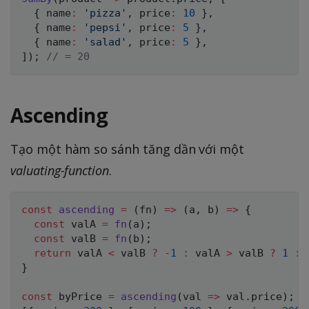
{
 name
:
'pizza'
,
 price
:
10
}
,
{
 name
:
'pepsi'
,
 price
:
5
}
,
{
 name
:
'salad'
,
 price
:
5
}
,
]
)
;
// = 20
Ascending
Tạo một hàm so sánh tăng dần với một
valuating-function
.
const
ascending
=
(
fn
)
=>
(
a
,
 b
)
=>
{
const
 valA 
=
fn
(
a
)
;
const
 valB 
=
fn
(
b
)
;
return
 valA 
<
 valB 
?
-
1
:
 valA 
>
 valB 
?
1
:
}
const
 byPrice 
=
ascending
(
val
=>
 val
.
price
)
;