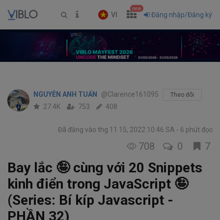
new
VI
Đăng nhập/Đăng ký
NGUYỄN ANH TUẤN
@Clarence161095
Theo dõi
27.4K
753
408
Đã đăng vào thg 11 15, 2022 10:46 SA
6 phút đọc
708
0
7
Bay lắc 🤪 cùng với 20 Snippets
kinh điển trong JavaScript 🤪
(Series: Bí kíp Javascript -
PHẦN 32)