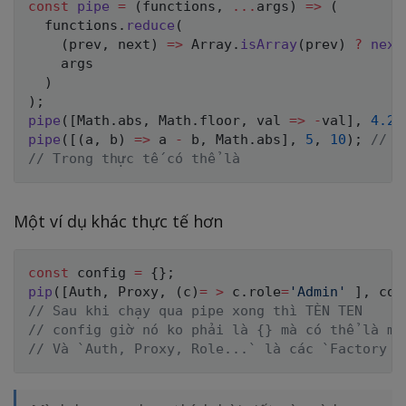
const
pipe
=
(
functions
,
...
args
)
=>
(
  functions
.
reduce
(
(
prev
,
 next
)
=>
 Array
.
isArray
(
prev
)
?
next
    args

)
)
;
pipe
(
[
Math
.
abs
,
 Math
.
floor
,
val
=>
-
val
]
,
4.20
pipe
(
[
(
a
,
 b
)
=>
 a 
-
 b
,
 Math
.
abs
]
,
5
,
10
)
;
// =
// Trong thực tế có thể là
Một ví dụ khác thực tế hơn
const
 config 
=
{
}
;
pip
(
[
Auth
,
 Proxy
,
(
c
)
=
>
 c
.
role
=
'Admin'
]
,
 con
// Sau khi chạy qua pipe xong thì TÈN TEN
// config giờ nó ko phải là {} mà có thể là mộ
// Và `Auth, Proxy, Role...` là các `Factory F