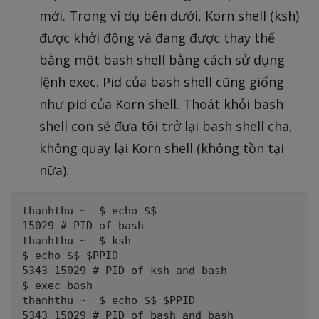
mới. Trong ví dụ bên dưới, Korn shell (ksh)
được khởi động và đang được thay thế
bằng một bash shell bằng cách sử dụng
lệnh exec. Pid của bash shell cũng giống
như pid của Korn shell. Thoát khỏi bash
shell con sẽ đưa tôi trở lại bash shell cha,
không quay lại Korn shell (không tồn tại
nữa).
thanhthu ~  $ echo $$

15029 # PID of bash

thanhthu ~  $ ksh

$ echo $$ $PPID

5343 15029 # PID of ksh and bash

$ exec bash

thanhthu ~  $ echo $$ $PPID

5343 15029 # PID of bash and bash
