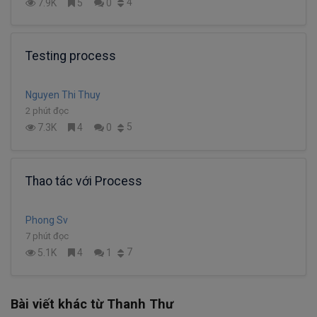
4
7.9K
5
0
Testing process
Nguyen Thi Thuy
2 phút đọc
5
7.3K
4
0
Thao tác với Process
Phong Sv
7 phút đọc
7
5.1K
4
1
Bài viết khác từ Thanh Thư