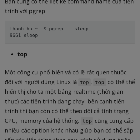
Bạn cũng có thể liệt kê command name của tiến
trình với pgrep
thanhthu ~  $ pgrep -l sleep

top
Một công cụ phổ biến và có lẽ rất quen thuộc
đối với người dùng Linux là
.
có thể thể
top
top
hiển thị cho ta một bảng realtime (thời gian
thực) các tiến trình đang chạy, bên cạnh tiến
trình thì bạn còn có thể theo dõi cả tính trạng
CPU, memory của hệ thống.
cũng cung cấp
top
nhiều các option khác nhau giúp bạn có thể sắp
xếp các tiến trình theo cpu, cách sử dụng hoặc