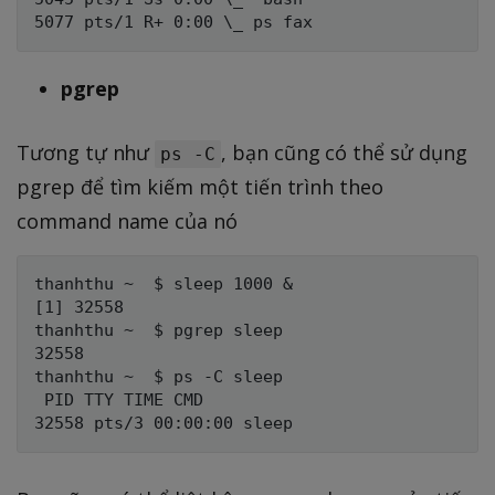
pgrep
Tương tự như
, bạn cũng có thể sử dụng
ps -C
pgrep để tìm kiếm một tiến trình theo
command name của nó
thanhthu ~  $ sleep 1000 &

[1] 32558

thanhthu ~  $ pgrep sleep

32558

thanhthu ~  $ ps -C sleep

 PID TTY TIME CMD
