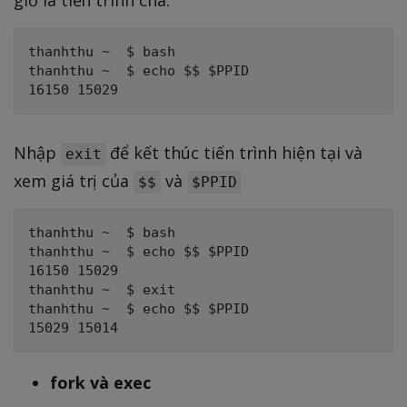
thanhthu ~  $ bash

thanhthu ~  $ echo $$ $PPID

Nhập
để kết thúc tiến trình hiện tại và
exit
xem giá trị của
và
$$
$PPID
thanhthu ~  $ bash

thanhthu ~  $ echo $$ $PPID

16150 15029

thanhthu ~  $ exit

thanhthu ~  $ echo $$ $PPID

fork và exec