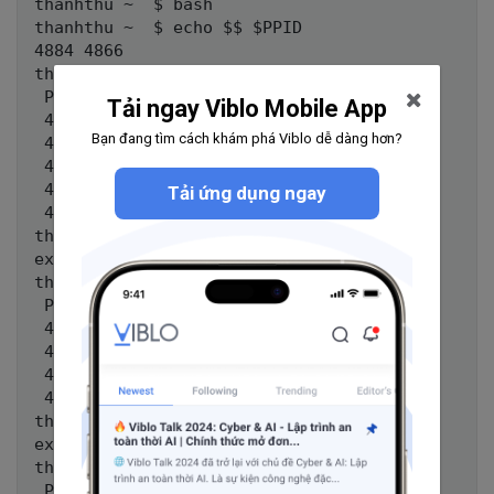
thanhthu ~  $ bash

thanhthu ~  $ echo $$ $PPID

4884 4866

thanhthu ~  $ ps fx

 PID TTY STAT TIME COMMAND

Tải ngay Viblo Mobile App
 4223 ? S 0:01 sshd: paul@pts/0

Bạn đang tìm cách khám phá Viblo dễ dàng hơn?
 4224 pts/0 Ss 0:00 \_ -bash

 4866 pts/0 S 0:00 \_ bash

 4884 pts/0 S 0:00 \_ bash

Tải ứng dụng ngay
 4902 pts/0 R+ 0:00 \_ ps fx

thanhthu ~  $ exit

exit

thanhthu ~  $ ps fx

 PID TTY STAT TIME COMMAND

 4223 ? S 0:01 sshd: paul@pts/0

 4224 pts/0 Ss 0:00 \_ -bash

 4866 pts/0 S 0:00 \_ bash

 4903 pts/0 R+ 0:00 \_ ps fx

thanhthu ~  $ exit

exit

thanhthu ~  $ ps fx

 PID TTY STAT TIME COMMAND
