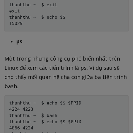
thanhthu ~  $ exit

exit

thanhthu ~  $ echo $$

ps
Một trong những công cụ phổ biến nhất trên
Linux để xem các tiến trình là ps. Ví dụ sau sẽ
cho thấy mối quan hệ cha con giữa ba tiến trình
bash.
thanhthu ~  $ echo $$ $PPID

4224 4223

thanhthu ~  $ bash

thanhthu ~  $ echo $$ $PPID

4866 4224
