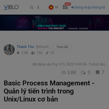
new
VI
Đăng nhập/Đăng ký
Thanh Thư
@thuntt_
Theo dõi
3.0K
195
25
Đã đăng vào thg 10 9, 2020 9:48 SA
9 phút đọc
3.8K
0
7
Basic Process Management -
Quản lý tiến trình trong
Unix/Linux cơ bản