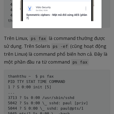
 4223 ? S 0:01 sshd: paul@pts/0

 4224 pts/0 Ss 0:00 \_ -bash

 4904 pts/0 R+ 0:00 \_ ps fx

Trên Linux,
là command thường được
ps fax
sử dụng. Trên Solaris
(cũng hoạt động
ps -ef
trên Linux) là command phổ biến hơn cả. Đây là
một phần đầu ra từ command
ps fax
thanhthu ~  $ ps fax

PID TTY STAT TIME COMMAND

1 ? S 0:00 init [5]

...

3713 ? Ss 0:00 /usr/sbin/sshd

5042 ? Ss 0:00 \_ sshd: paul [priv]

5044 ? S 0:00 \_ sshd: paul@pts/1

5045 pts/1 Ss 0:00 \_ -bash
