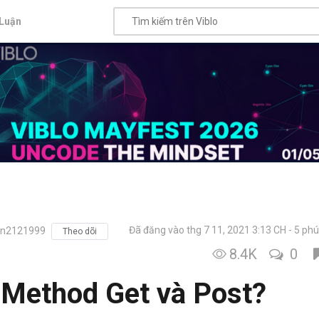
Luận
Đã đăng vào thg 7 11, 2021 3:13 CH
5 phú
n2121999
Theo dõi
8.4K
0
ề Method Get và Post?