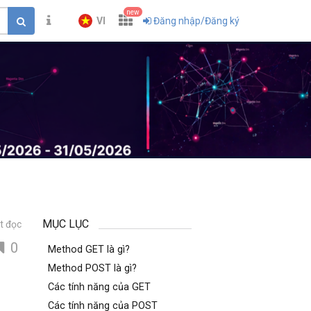
new
VI
Đăng nhập/Đăng ký
MỤC LỤC
t đọc
0
Method GET là gì?
Method POST là gì?
Các tính năng của GET
Các tính năng của POST