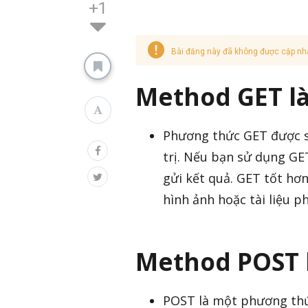
+1
Bài đăng này đã không được cập nh
Method GET là
Phương thức GET được sử
trị. Nếu bạn sử dụng GET
gửi kết quả. GET tốt hơ
hình ảnh hoặc tài liệu p
Method POST l
POST là một phương thứ