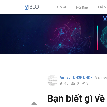
Bài Viết
Thảo 
Hỏi Đáp
Anh Sơn DHSP DHDN
@anhso
45
0
3
Bạn biết gì v