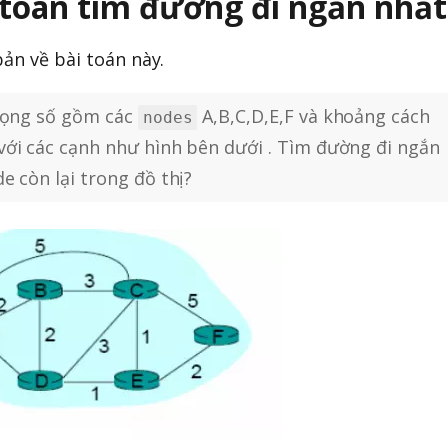
i toán tìm đường đi ngắn nhất
ản về bài toán này.
trọng số gồm các
A,B,C,D,E,F và khoảng cách
nodes
với các cạnh như hình bên dưới . Tìm đường đi ngắn
e còn lại trong đồ thị?