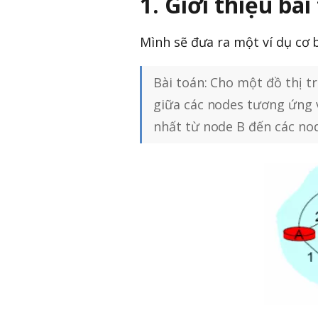
1. Giới thiệu bà
Mình sẽ đưa ra một ví dụ cơ b
Bài toán: Cho một đồ thị 
giữa các nodes tương ứng 
nhất từ node B đến các nod