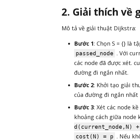
2. Giải thích về 
Mô tả về giải thuật Dijkstra:
Bước 1
: Chọn S = {} là t
. Với cu
passed_node
các node đã được xét. cu
đường đi ngắn nhất.
Bước 2
: Khởi tạo giải th
của đường đi ngắn nhất 
Bước 3
: Xét các node kề
khoảng cách giữa node k
d(current_node,N) +
. Nếu khô
cost(N) = p