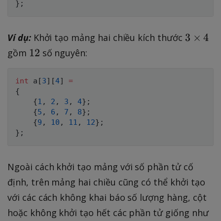
3
3
×
4
Ví dụ:
Khởi tạo mảng hai chiều kích thước
\
1
12
gồm
số nguyên:
ti
2
m
int
 a
[
3
]
[
4
]
=
e
{
s
{
1
,
2
,
3
,
4
}
;
4
{
5
,
6
,
7
,
8
}
;
{
9
,
10
,
11
,
12
}
;
}
;
Ngoài cách khởi tạo mảng với số phần tử cố
định, trên mảng hai chiều cũng có thể khởi tạo
với các cách không khai báo số lượng hàng, cột
hoặc không khởi tạo hết các phần tử giống như