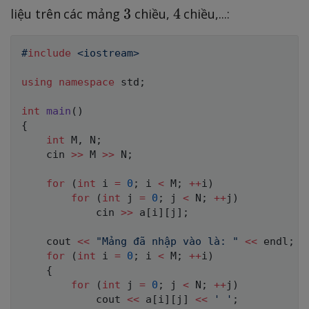
m
3
4
3
4
liệu trên các mảng
chiều,
chiều,...:
es
N
#
include
<iostream>
using
namespace
 std
;
int
main
(
)
{
int
 M
,
 N
;
    cin 
>>
 M 
>>
 N
;
for
(
int
 i 
=
0
;
 i 
<
 M
;
++
i
)
for
(
int
 j 
=
0
;
 j 
<
 N
;
++
j
)
            cin 
>>
 a
[
i
]
[
j
]
;
    cout 
<<
"Mảng đã nhập vào là: "
<<
 endl
;
for
(
int
 i 
=
0
;
 i 
<
 M
;
++
i
)
{
for
(
int
 j 
=
0
;
 j 
<
 N
;
++
j
)
            cout 
<<
 a
[
i
]
[
j
]
<<
' '
;