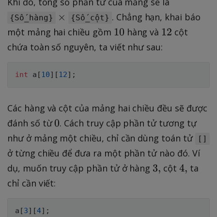
Khi đó, tổng số phần tử của mảng sẽ là
\
×
. Chẳng hạn, khai báo
{Số_hàng}
{Số_cột}
ti
1
1
10
12
một mảng hai chiều gồm
hàng và
cột
m
0
2
chứa toàn số nguyên, ta viết như sau:
e
s
int
 a
[
10
]
[
12
]
;
Các hàng và cột của mảng hai chiều đều sẽ được
0
0
đánh số từ
. Cách truy cập phần tử tương tự
như ở mảng một chiều, chỉ cần dùng toán tử
[]
ở từng chiều để đưa ra một phần tử nào đó. Ví
3
4
3
,
4
,
dụ, muốn truy cập phần tử ở hàng
cột
ta
,
,
chỉ cần viết:
a
[
3
]
[
4
]
;