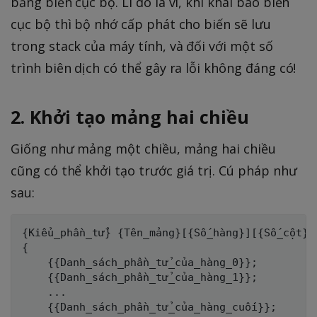
bằng biến cục bộ. Lí do là vì, khi khai báo biến
cục bộ thì bộ nhớ cấp phát cho biến sẽ lưu
trong stack của máy tính, và đối với một số
trình biên dịch có thể gây ra lỗi không đáng có!
2. Khởi tạo mảng hai chiều
Giống như mảng một chiều, mảng hai chiều
cũng có thể khởi tạo trước giá trị. Cú pháp như
sau:
{Kiểu_phần_tử} {Tên_mảng}[{Số_hàng}][{Số_cột}] 
{

    {{Danh_sách_phần_tử_của_hàng_0}};    

    {{Danh_sách_phần_tử_của_hàng_1}};

    ...

    {{Danh_sách_phần_tử_của_hàng_cuối}};
