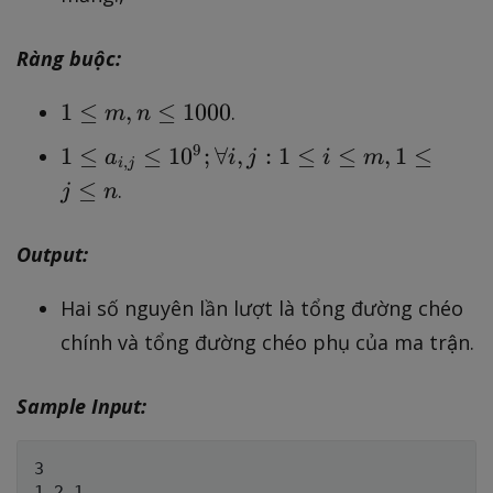
{
i
Ràng buộc:
,
j
1
1
≤
,
≤
1000
.
m
n
}
\l
1
9
1
≤
≤
1
0
;
∀
,
:
1
≤
≤
,
1
≤
a
i
j
i
m
,
e
i
j
\l
≤
.
j
n
m
e
,
a
n
Output:
_
\l
{i
Hai số nguyên lần lượt là tổng đường chéo
e
,
1
chính và tổng đường chéo phụ của ma trận.
j}
0
\l
0
Sample Input:
e
0
1
0
3

1 2 1
