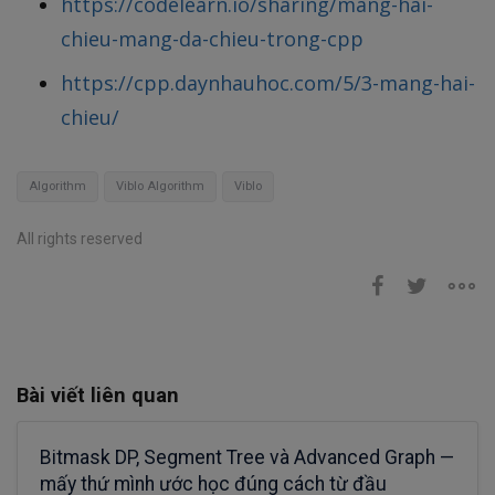
https://codelearn.io/sharing/mang-hai-
chieu-mang-da-chieu-trong-cpp
https://cpp.daynhauhoc.com/5/3-mang-hai-
chieu/
Algorithm
Viblo Algorithm
Viblo
All rights reserved
Bài viết liên quan
Bitmask DP, Segment Tree và Advanced Graph —
mấy thứ mình ước học đúng cách từ đầu