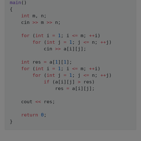
main
(
)
{
int
 m
,
 n
;
    cin 
>>
 m 
>>
 n
;
for
(
int
 i 
=
1
;
 i 
<=
 m
;
++
i
)
for
(
int
 j 
=
1
;
 j 
<=
 n
;
++
j
)
            cin 
>>
 a
[
i
]
[
j
]
;
int
 res 
=
 a
[
1
]
[
1
]
;
for
(
int
 i 
=
1
;
 i 
<=
 m
;
++
i
)
for
(
int
 j 
=
1
;
 j 
<=
 n
;
++
j
)
if
(
a
[
i
]
[
j
]
>
 res
)
                res 
=
 a
[
i
]
[
j
]
;
    cout 
<<
 res
;
return
0
;
}