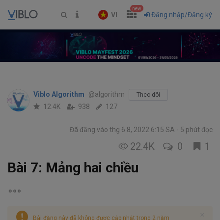
new
VI
Đăng nhập/Đăng ký
Viblo Algorithm
@algorithm
Theo dõi
12.4K
938
127
Đã đăng vào thg 6 8, 2022 6:15 SA
5 phút đọc
22.4K
0
1
Bài 7: Mảng hai chiều
Bài đăng này đã không được cập nhật trong 2 năm