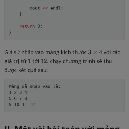
        cout 
<<
 endl
;
}
return
0
;
}
3
3
×
4
Giả sử nhập vào mảng kích thước
với các
\
1
1
1
12
,
giá trị từ
tới
chạy chương trình sẽ thu
ti
2
được kết quả sau:
m
,
e
Mảng đã nhập vào là:

s
1 2 3 4

4
5 6 7 8

II. Một vài bài toán với mảng