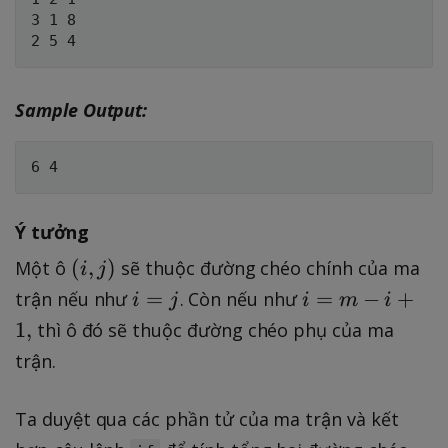
^
3 1 8

9;
\f
o
r
Sample Output:
al
l
i,
j:
Ý tưởng
1
\l
(
(
,
)
Một ô
sẽ thuộc đường chéo chính của ma
i
j
e
i
i
i
=
=
−
+
trận nếu như
. Còn nếu như
i
j
i
m
i
i
,
=
=
1
,
thì ô đó sẽ thuộc đường chéo phụ của ma
\l
j
j
m
trận.
e
)
-
m
i
,
Ta duyệt qua các phần tử của ma trận và kết
+
1