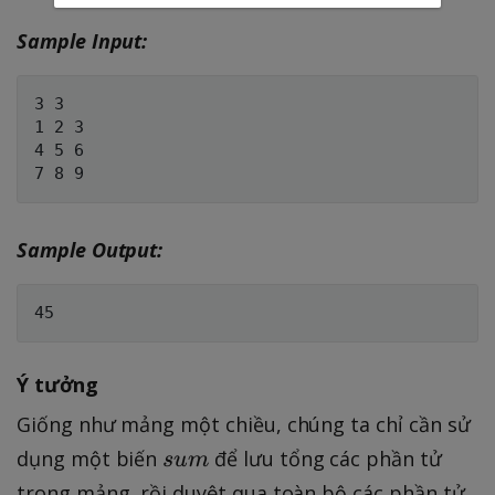
0
\l
0
Sample Input:
e
0
1
0
3 3

1 2 3

^
4 5 6

9;
\f
o
r
Sample Output:
al
l
i,
j:
Ý tưởng
1
\l
Giống như mảng một chiều, chúng ta chỉ cần sử
e
s
dụng một biến
để lưu tổng các phần tử
s
u
m
i
u
trong mảng, rồi duyệt qua toàn bộ các phần tử