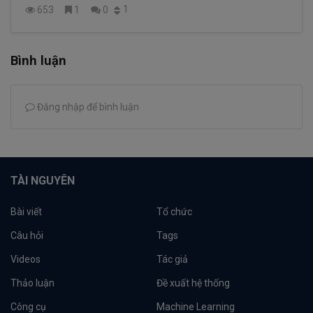
1
653
1
0
Bình luận
Đăng nhập để bình luận
TÀI NGUYÊN
Bài viết
Tổ chức
Câu hỏi
Tags
Videos
Tác giả
Thảo luận
Đề xuất hệ thống
Công cụ
Machine Learning