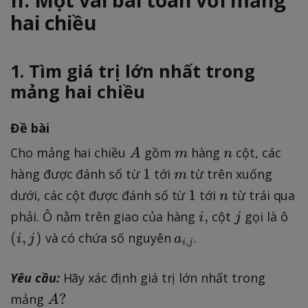
hai chiều
1. Tìm giá trị lớn nhất trong
mảng hai chiều
Đề bài
A
m
n
Cho mảng hai chiều
gồm
hàng
cột, các
A
m
n
1
m
1
hàng được đánh số từ
tới
từ trên xuống
m
1
n
1
dưới, các cột được đánh số từ
tới
từ trái qua
n
i
j
(
,
phải. Ô nằm trên giao của hàng
cột
gọi là ô
i
j
,
i
a
(
,
)
và có chứa số nguyên
.
i
j
a
,
i
j
,
_
j
{
Yêu cầu:
Hãy xác định giá trị lớn nhất trong
)
i
A
?
mảng
A
,