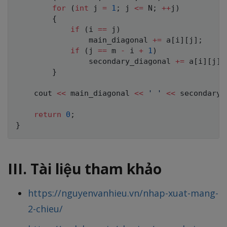
for
(
int
 j 
=
1
;
 j 
<=
 N
;
++
j
)
{
if
(
i 
==
 j
)
                main_diagonal 
+=
 a
[
i
]
[
j
]
;
if
(
j 
==
 m 
-
 i 
+
1
)
                secondary_diagonal 
+=
 a
[
i
]
[
j
]
;
}
    cout 
<<
 main_diagonal 
<<
' '
<<
 secondary_
return
0
;
}
III. Tài liệu tham khảo
https://nguyenvanhieu.vn/nhap-xuat-mang-
2-chieu/