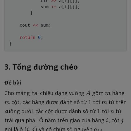
            cin 
>>
 a
[
i
]
[
j
]
;
            sum 
+=
 a
[
i
]
[
j
]
;
}
    cout 
<<
 sum
;
return
0
;
}
3. Tổng đường chéo
Đề bài
A
m
m
Cho mảng hai chiều dạng vuông
gồm
hàng
A
m
1
m
1
cột, các hàng được đánh số từ
tới
từ trên
m
m
1
n
1
xuống dưới, các cột được đánh số từ
tới
từ
n
i
j
,
trái qua phải. Ô nằm trên giao của hàng
cột
i
j
,
(
a
(
,
)
gọi là ô
và có chứa số nguyên
.
i
j
a
,