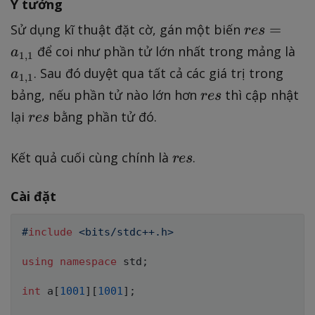
Ý tưởng
1
r
=
Sử dụng kĩ thuật đặt cờ, gán một biến
res
\l
e
a
e
để coi như phần tử lớn nhất trong mảng là
a
1
,
1
s
_
i
. Sau đó duyệt qua tất cả các giá trị trong
a
1
,
1
=
{
\l
r
bảng, nếu phần tử nào lớn hơn
thì cập nhật
res
a
1
e
e
r
lại
bằng phần tử đó.
res
_
,
m
s
e
{
1
,
s
r
1,
Kết quả cuối cùng chính là
.
}
res
1
e
1
\l
s
}
Cài đặt
e
j
#
include
<bits/stdc++.h>
\l
e
using
namespace
 std
;
n
int
 a
[
1001
]
[
1001
]
;