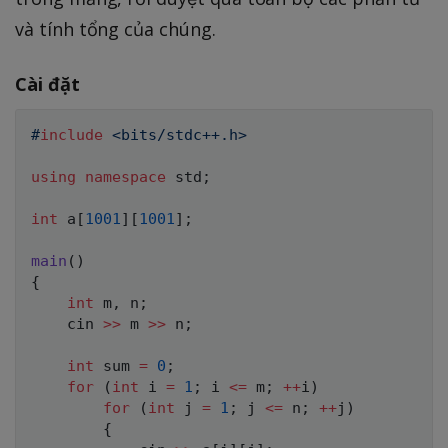
\l
m
và tính tổng của chúng.
e
m
Cài đặt
,
1
#
include
<bits/stdc++.h>
\l
e
using
namespace
 std
;
j
\l
int
 a
[
1001
]
[
1001
]
;
e
main
(
)
n
{
int
 m
,
 n
;
    cin 
>>
 m 
>>
 n
;
int
 sum 
=
0
;
for
(
int
 i 
=
1
;
 i 
<=
 m
;
++
i
)
for
(
int
 j 
=
1
;
 j 
<=
 n
;
++
j
)
{