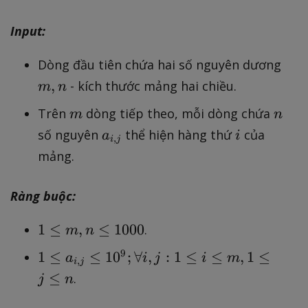
?
j
Input:
}
m
Dòng đầu tiên chứa hai số nguyên dương
,
,
- kích thước mảng hai chiều.
m
n
n
m
n
Trên
dòng tiếp theo, mỗi dòng chứa
m
n
a
i
số nguyên
thể hiện hàng thứ
của
a
i
,
i
j
_
mảng.
{
i
Ràng buộc:
,
j
1
1
≤
,
≤
1000
.
m
n
}
\l
1
9
1
≤
≤
1
0
;
∀
,
:
1
≤
≤
,
1
≤
a
i
j
i
m
,
e
i
j
\l
≤
.
j
n
m
e
,