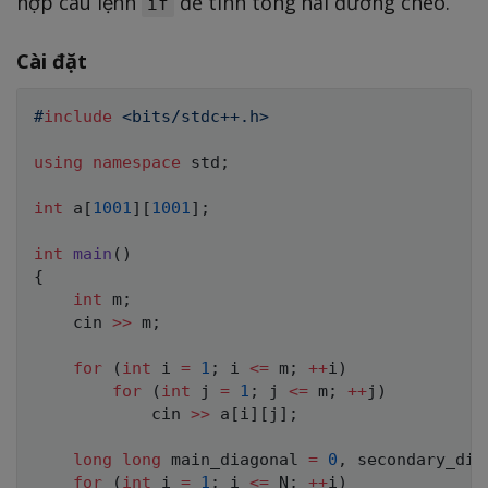
hợp câu lệnh
để tính tổng hai đường chéo.
1,
if
\l
e
Cài đặt
j
\l
#
include
<bits/stdc++.h>
e
using
namespace
 std
;
n
int
 a
[
1001
]
[
1001
]
;
int
main
(
)
{
int
 m
;
    cin 
>>
 m
;
for
(
int
 i 
=
1
;
 i 
<=
 m
;
++
i
)
for
(
int
 j 
=
1
;
 j 
<=
 m
;
++
j
)
            cin 
>>
 a
[
i
]
[
j
]
;
long
long
 main_diagonal 
=
0
,
 secondary_dia
for
(
int
 i 
=
1
;
 i 
<=
 N
;
++
i
)