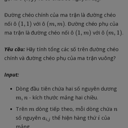
i
j
i
_
,
{
Đường chéo chính của ma trận là đường chéo
j
i
(
(
(
1
,
1
)
(
,
)
nối ô
với ô
. Đường chéo phụ của
m
m
)
,
1
m
(
(
(
1
,
)
(
,
1
)
ma trận là đường chéo nối ô
với ô
.
m
m
j
,
,
1,
m
}
1
m
m
,
Yêu cầu:
Hãy tính tổng các số trên đường chéo
)
)
)
1
chính và đường chéo phụ của ma trận vuông?
)
Input:
m
Dòng đầu tiên chứa hai số nguyên dương
,
,
- kích thước mảng hai chiều.
m
n
n
m
n
Trên
dòng tiếp theo, mỗi dòng chứa
m
n
a
i
số nguyên
thể hiện hàng thứ
của
a
i
,
i
j
_
mảng.,