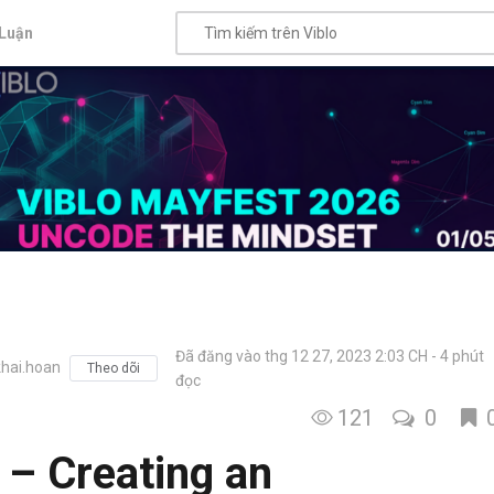
Luận
Đã đăng vào thg 12 27, 2023 2:03 CH
4 phút
hai.hoan
Theo dõi
đọc
121
0
 – Creating an