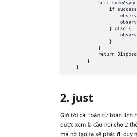
            self.someAsync
                if success 
                    observ
                    observ
                } else {

                    observ
                }

            }

            return Disposa
        }

2. just
Giờ tới cái toán tử toán linh
được xem là cầu nối cho 2 thế
mà nó tạo ra sẽ phát đi duy n