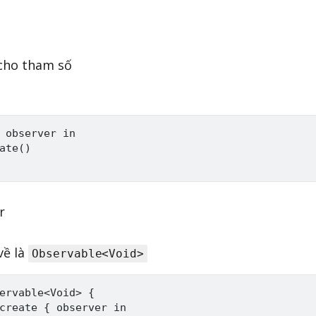
 cho tham số
 observer in 

ate()

r
về là
Observable<Void>
ervable<Void> {

create { observer in
