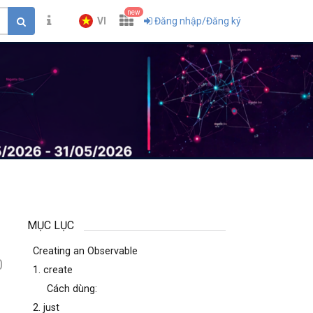
new
VI
Đăng nhập/Đăng ký
MỤC LỤC
Creating an Observable
0
1. create
Cách dùng:
2. just