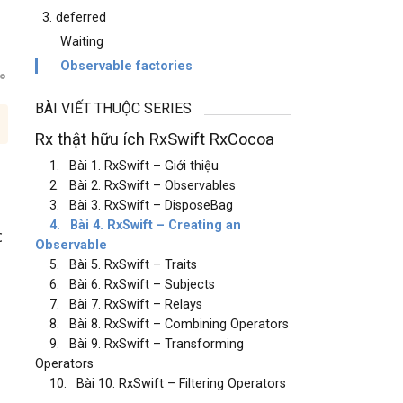
3. deferred
Waiting
Observable factories
BÀI VIẾT THUỘC SERIES
Rx thật hữu ích RxSwift RxCocoa
1.
Bài 1. RxSwift – Giới thiệu
2.
Bài 2. RxSwift – Observables
3.
Bài 3. RxSwift – DisposeBag
4.
Bài 4. RxSwift – Creating an
c
Observable
5.
Bài 5. RxSwift – Traits
6.
Bài 6. RxSwift – Subjects
7.
Bài 7. RxSwift – Relays
8.
Bài 8. RxSwift – Combining Operators
9.
Bài 9. RxSwift – Transforming
Operators
10.
Bài 10. RxSwift – Filtering Operators