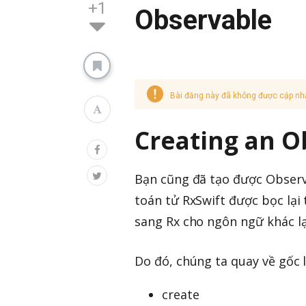
+1
Observable
Bài đăng này đã không được cập nh
Creating an O
Bạn cũng đã tạo được Observa
toán tử RxSwift được bọc lại 
sang Rx cho ngôn ngữ khác lạ
Do đó, chúng ta quay về gốc l
create