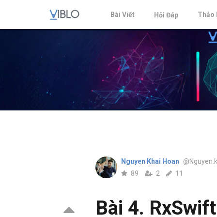
Bài Viết
Thảo 
Hỏi Đáp
Nguyen Khai Hoan
@Nguyen.k
89
2
11
Bài 4. RxSwift