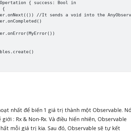
Opertation { success: Bool in

{

er.onNext(()) //It sends a void into the AnyObserv
er.onCompleted()

er.onError(MyError())

bles.create()

 hoạt nhất để biến 1 giá trị thành một Observable. N
 giới : Rx & Non-Rx. Và điều hiển nhiên, Observable
hất mỗi giá trị kia. Sau đó, Observable sẽ tự kết