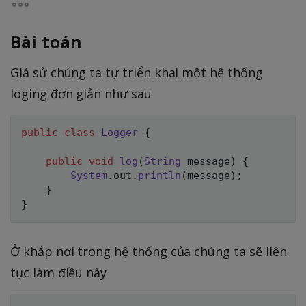
Bài toán
Giá sử chúng ta tự triển khai một hệ thống
loging đơn giản như sau
public
class
Logger
{
public
void
log
(
String
 message
)
{
System
.
out
.
println
(
message
)
;
}
}
Ở khắp nơi trong hệ thống của chúng ta sẽ liên
tục làm điều này