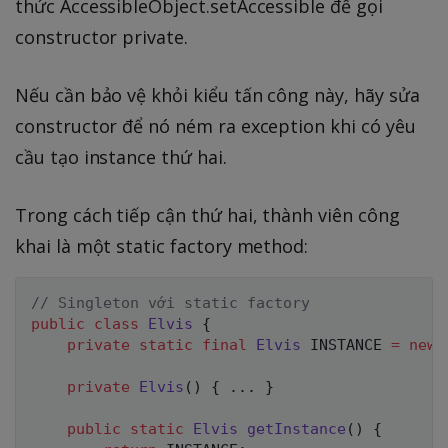
thức AccessibleObject.setAccessible để gọi
constructor private.
Nếu cần bảo vệ khỏi kiểu tấn công này, hãy sửa
constructor để nó ném ra exception khi có yêu
cầu tạo instance thứ hai.
Trong cách tiếp cận thứ hai, thành viên công
khai là một static factory method:
// Singleton với static factory
public
class
Elvis
{
private
static
final
Elvis
 INSTANCE 
=
new
private
Elvis
(
)
{
.
.
.
}
public
static
Elvis
getInstance
(
)
{