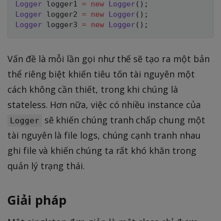
Logger
 logger1 
=
new
Logger
(
)
;
Logger
 logger2 
=
new
Logger
(
)
;
Logger
 logger3 
=
new
Logger
(
)
;
Vấn đề là mỗi lần gọi như thế sẽ tạo ra một bản
thể riêng biệt khiến tiêu tốn tài nguyên một
cách không cần thiết, trong khi chúng là
stateless. Hơn nữa, việc có nhiều instance của
sẽ khiến chúng tranh chấp chung một
Logger
tài nguyên là file logs, chúng cạnh tranh nhau
ghi file và khiến chúng ta rất khó khăn trong
quản lý trạng thái.
Giải pháp