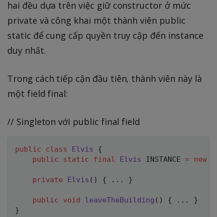
hai đều dựa trên việc giữ constructor ở mức
private và công khai một thành viên public
static để cung cấp quyền truy cập đến instance
duy nhất.
Trong cách tiếp cận đầu tiên, thành viên này là
một field final:
// Singleton với public final field
public
class
Elvis
{
public
static
final
Elvis
 INSTANCE 
=
new
E
private
Elvis
(
)
{
.
.
.
}
public
void
leaveTheBuilding
(
)
{
.
.
.
}
}