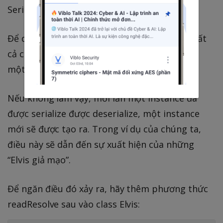
Serializable vào khai báo class là chưa đủ.
Để duy trì đảm bảo singleton, hãy khai báo tất
cả các instance field là transient và cung cấp
một phương thức readResolve.
Nếu không làm vậy, mỗi lần một instance đã
được serialize được deserialize, một instance
mới sẽ được tạo ra. Trong ví dụ của chúng ta,
điều này sẽ dẫn đến sự xuất hiện của những
“Elvis giả mạo”.
Để ngăn điều đó xảy ra, hãy thêm phương thức
readResolve sau vào class Elvis: