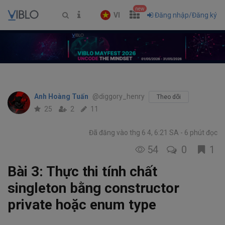
new
VI
Đăng nhập/Đăng ký
Anh Hoàng Tuấn
@diggory_henry
Theo dõi
25
2
11
Đã đăng vào thg 6 4, 6:21 SA
6 phút đọc
54
0
1
Bài 3: Thực thi tính chất
singleton bằng constructor
private hoặc enum type