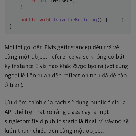
return
 INSTANCE
;
}
public
void
leaveTheBuilding
(
)
{
.
.
.
}
}
Mọi lời gọi đến Elvis.getInstance() đều trả về
cùng một object reference và sẽ không có bất
kỳ instance Elvis nào khác được tạo ra (với cùng
ngoại lệ liên quan đến reflection như đã đề cập
ở trên).
Ưu điểm chính của cách sử dụng public field là
API thể hiện rất rõ rằng class này là một
singleton: field public static là final, vì vậy nó sẽ
luôn tham chiếu đến cùng một object.