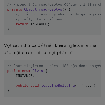
// Phương thức readResolve để duy trì tính chấ
private
Object
readResolve
(
)
{
// Trả về Elvis duy nhất và để garbage col
// xử lý Elvis giả mạo.
return
 INSTANCE
;
}
Một cách thứ ba để triển khai singleton là khai
báo một enum chỉ có một phần tử:
// Enum singleton - cách tiếp cận được khuyến 
public
enum
Elvis
{
    INSTANCE
;
public
void
leaveTheBuilding
(
)
{
.
.
.
}
}