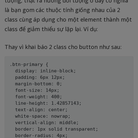
tượng, thật ra hướng đối tượng ở đây có nghĩa
là bạn gom các thuộc tính giống nhau của 2
class cùng áp dụng cho một element thành một
class để giảm thiểu sự lặp lại. Ví dụ:
Thay vì khai báo 2 class cho button như sau:
.btn-primary {

  display: inline-block;

  padding: 6px 12px;

  margin-bottom: 0;

  font-size: 14px;

  font-weight: 400;

  line-height: 1.42857143;

  text-align: center;

  white-space: nowrap;

  vertical-align: middle;

  border: 1px solid transparent;

  border-radius: 4px;
