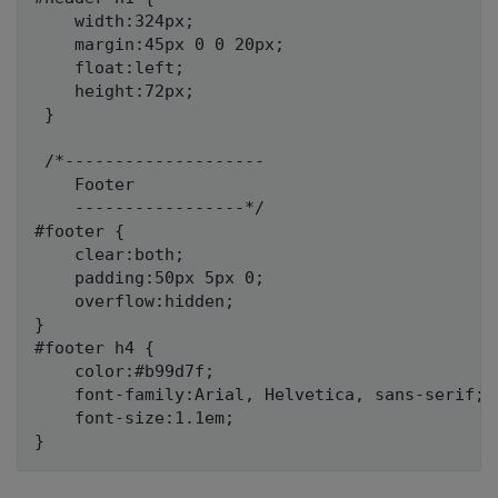
    width:324px; 

    margin:45px 0 0 20px; 

    float:left;  

    height:72px;

 }  

 /*-------------------- 

    Footer 

    -----------------*/  

#footer {  

    clear:both; 

    padding:50px 5px 0; 

    overflow:hidden;

}  

#footer h4 { 

    color:#b99d7f;  

    font-family:Arial, Helvetica, sans-serif; 

    font-size:1.1em; 
