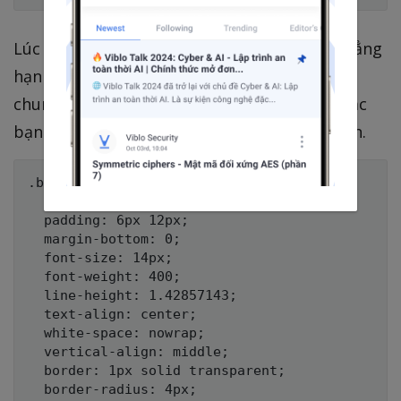
Lúc này, chúng ta nên dùng 1 class chung chẳng
hạn như
.btn
để định nghĩa các thuộc tính
chung. Còn đối với các thuộc tính riêng thì các
bạn cứ việc định nghĩa riêng cho từng button.
.btn {

  display: inline-block;

  padding: 6px 12px;

  margin-bottom: 0;

  font-size: 14px;

  font-weight: 400;

  line-height: 1.42857143;

  text-align: center;

  white-space: nowrap;

  vertical-align: middle;

  border: 1px solid transparent;

  border-radius: 4px;
