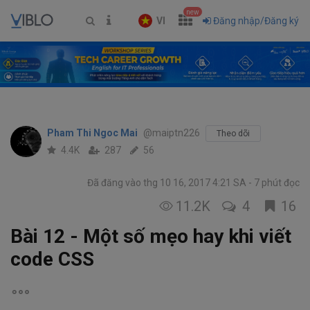
new
VI
Đăng nhập/Đăng ký
Pham Thi Ngoc Mai
@maiptn226
Theo dõi
4.4K
287
56
Đã đăng vào thg 10 16, 2017 4:21 SA
7 phút đọc
11.2K
4
16
Bài 12 - Một số mẹo hay khi viết
code CSS