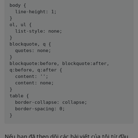
body {

  line-height: 1;

}

ol, ul {

  list-style: none;

}

blockquote, q {

  quotes: none;

}

blockquote:before, blockquote:after,

q:before, q:after {

  content: '';

  content: none;

}

table {

  border-collapse: collapse;

  border-spacing: 0;

Nếu bạn đã theo dõi các bài viết của tôi từ đầu