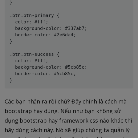
}

.btn.btn-primary {

  color: #fff;

  background-color: #337ab7;

  border-color: #2e6da4;

}

.btn.btn-success {

  color: #fff;

  background-color: #5cb85c;

  border-color: #5cb85c;

Các bạn nhận ra rồi chứ? Đây chính là cách mà
bootstrap hay dùng. Nếu như bạn không sử
dụng bootstrap hay framework css nào khác thì
hãy dùng cách này. Nó sẽ giúp chúng ta quản lý