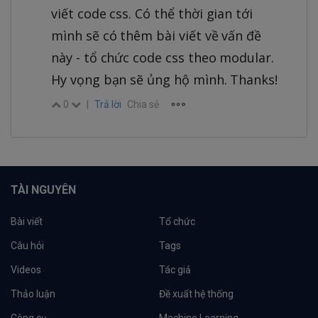
viết code css. Có thể thời gian tới
mình sẽ có thêm bài viết về vấn đề
này - tổ chức code css theo modular.
Hy vọng bạn sẽ ủng hộ mình. Thanks!
0
|
Trả lời
Chia sẻ
TÀI NGUYÊN
Bài viết
Tổ chức
Câu hỏi
Tags
Videos
Tác giả
Thảo luận
Đề xuất hệ thống
Công cụ
Machine Learning