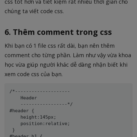
css tốt hơn và tiết kiệm rất nhiều thời gian cho
chúng ta viết code css.
6. Thêm comment trong css
Khi bạn có 1 file css rất dài, bạn nên thêm
comment cho từng phần. Làm như vậy vừa khoa
học vừa giúp người khác dễ dàng nhận biết khi
xem code css của bạn.
/*-------------------- 

    Header 

    -----------------*/  

#header {

    height:145px; 

    position:relative; 

 }  

#header h1 { 
