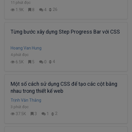
11 phút đọc
26
1.9K
8
4
Từng bước xây dựng Step Progress Bar với CSS
Hoang Van Hung
4 phút đọc
4
6.5K
5
0
Một số cách sử dụng CSS để tạo các cột bằng
nhau trong thiết kế web
Trịnh Văn Thắng
3 phút đọc
2
37.5K
3
1