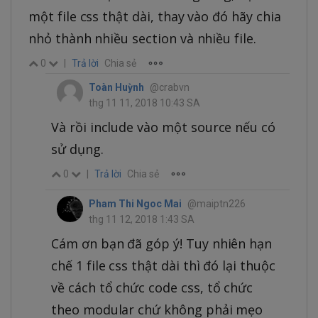
một file css thật dài, thay vào đó hãy chia
nhỏ thành nhiều section và nhiều file.
0
|
Trả lời
Chia sẻ
Toàn Huỳnh
@crabvn
thg 11 11, 2018 10:43 SA
Và rồi include vào một source nếu có
sử dụng.
0
|
Trả lời
Chia sẻ
Pham Thi Ngoc Mai
@maiptn226
thg 11 12, 2018 1:43 SA
Cám ơn bạn đã góp ý! Tuy nhiên hạn
chế 1 file css thật dài thì đó lại thuộc
về cách tổ chức code css, tổ chức
theo modular chứ không phải mẹo