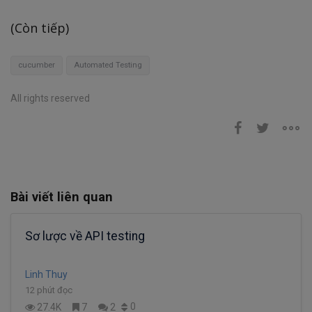
(Còn tiếp)
cucumber
Automated Testing
All rights reserved
Bài viết liên quan
Sơ lược về API testing
Linh Thuy
12 phút đọc
0
27.4K
7
2