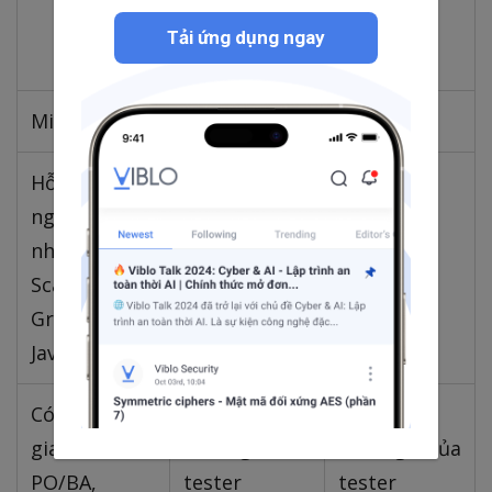
Selenium
Tải ứng dụng ngay
Grid)
Miễn phí
Miễn phí
Mất phí
Hỗ trợ nhiều
Hỗ trợ Java,
Chỉ hỗ trợ
ngôn ngữ
.Net, Ruby
VB script
như: Java,
Scala,
Groovy, Rub,
JavaScript,...
Có sự tham
Chỉ có sự
Chỉ có sự
gia của
tham gia của
tham gia của
PO/BA,
tester
tester