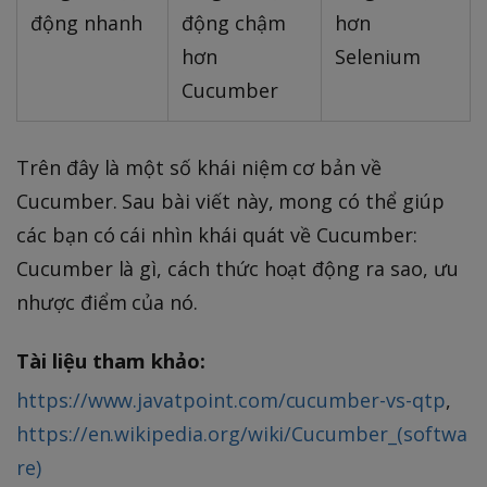
động nhanh
động chậm
hơn
hơn
Selenium
Cucumber
Trên đây là một số khái niệm cơ bản về
Cucumber. Sau bài viết này, mong có thể giúp
các bạn có cái nhìn khái quát về Cucumber:
Cucumber là gì, cách thức hoạt động ra sao, ưu
nhược điểm của nó.
Tài liệu tham khảo:
https://www.javatpoint.com/cucumber-vs-qtp
,
https://en.wikipedia.org/wiki/Cucumber_(softwa
re)