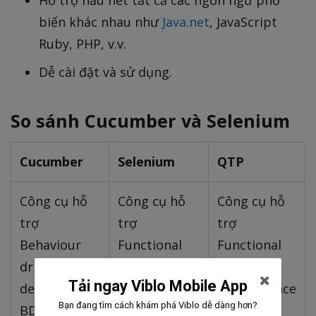
Hỗ trợ hầu hết tất cả các ngôn ngữ phổ
biến khác nhau như
Java.net
, JavaScript
Ruby, PHP, v.v.
Dễ cài đặt và sử dụng.
So sánh Cucumber và Selenium
Cucumber
Selenium
QTP
Công cụ hỗ
Công cụ hỗ
Công cụ hỗ
trợ
trợ
trợ
Behaviour
Functional
Functional
driven
and
and
Tải ngay Viblo Mobile App
development
Performance
Performance
Bạn đang tìm cách khám phá Viblo dễ dàng hơn?
BDD
testing(
testing