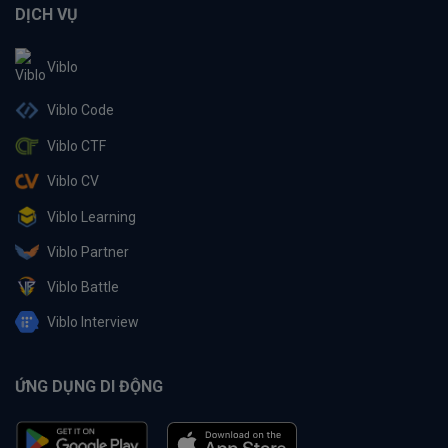
DỊCH VỤ
Viblo
Viblo Code
Viblo CTF
Viblo CV
Viblo Learning
Viblo Partner
Viblo Battle
Viblo Interview
ỨNG DỤNG DI ĐỘNG