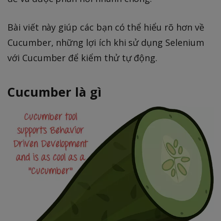
Bài viết này giúp các bạn có thể hiểu rõ hơn về
Cucumber, những lợi ích khi sử dụng Selenium
với Cucumber để kiểm thử tự động.
Cucumber là gì