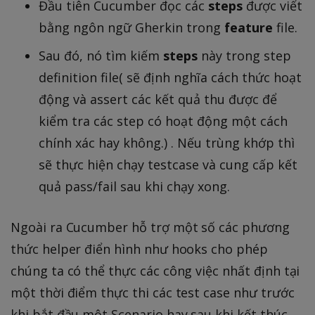
Đầu tiên Cucumber đọc các
steps
được viết
bằng ngôn ngữ Gherkin trong
feature
file.
Sau đó, nó tìm kiếm
steps
này trong step
definition file( sẽ định nghĩa cách thức hoạt
động và assert các kết quả thu được để
kiểm tra các step có hoạt động một cách
chính xác hay không.) . Nếu trùng khớp thì
sẽ thực hiện chạy testcase và cung cấp kết
quả pass/fail sau khi chạy xong.
Ngoài ra Cucumber hỗ trợ một số các phương
thức helper điển hình như hooks cho phép
chúng ta có thể thực các công việc nhất định tại
một thời điểm thực thi các test case như trước
khi bắt đầu một Scenario hay sau khi kết thúc