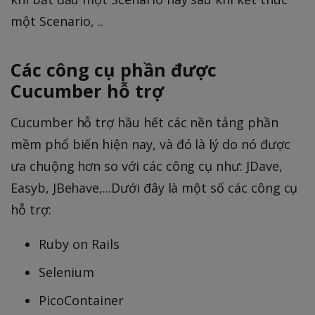
một Scenario, ..
Các công cụ phần được
Cucumber hỗ trợ
Cucumber hỗ trợ hầu hết các nền tảng phần
mềm phổ biến hiện nay, và đó là lý do nó được
ưa chuộng hơn so với các công cụ như: JDave,
Easyb, JBehave,...Dưới đây là một số các công cụ
hỗ trợ:
Ruby on Rails
Selenium
PicoContainer