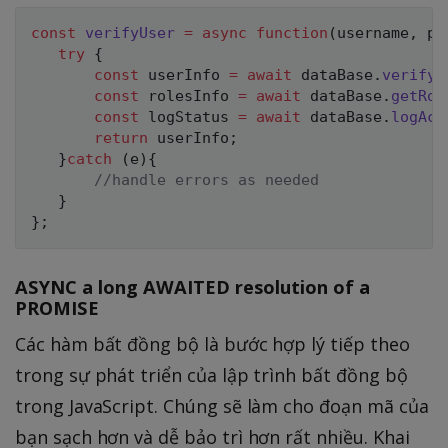
const
verifyUser
=
async
function
(
username
,
 pa
try
{
const
 userInfo 
=
await
 dataBase
.
verifyU
const
 rolesInfo 
=
await
 dataBase
.
getRol
const
 logStatus 
=
await
 dataBase
.
logAcc
return
 userInfo
;
}
catch
(
e
)
{
//handle errors as needed
}
}
;
ASYNC a long AWAITED resolution of a
PROMISE
Các hàm bất đồng bộ là bước hợp lý tiếp theo
trong sự phát triển của lập trình bất đồng bộ
trong JavaScript. Chúng sẽ làm cho đoạn mã của
bạn sạch hơn và dễ bảo trì hơn rất nhiều. Khai