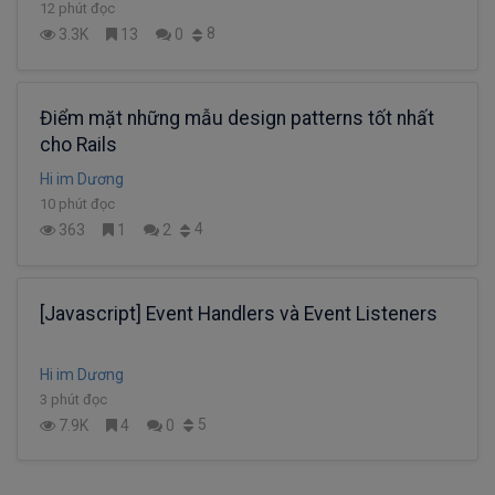
12 phút đọc
8
3.3K
13
0
Điểm mặt những mẫu design patterns tốt nhất
cho Rails
Hi im Dương
10 phút đọc
4
363
1
2
[Javascript] Event Handlers và Event Listeners
Hi im Dương
3 phút đọc
5
7.9K
4
0