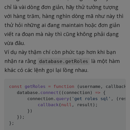
chỉ là vài dòng đơn giản, hãy thử tưởng tượng
với hàng trăm, hàng nghìn dòng mã như này thì
thử hỏi những ai đang maintain hoặc đơn giản
viết ra đoạn mà này thì cũng không phải dạng
vừa đâu.
Ví dụ này thậm chí còn phức tạp hơn khi bạn
nhận ra rằng
là một hàm
database.getRoles
khác có các lệnh gọi lại lồng nhau.
const
getRoles
=
function
(
username
,
 callback
)
   database
.
connect
(
(
connection
)
=>
{
       connection
.
query
(
'get roles sql'
,
(
resu
callback
(
null
,
 result
)
;
}
)
}
)
;
}
;