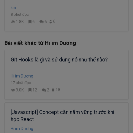
kio
8 phút đọc
6
1.8K
6
6
Bài viết khác từ Hi im Dương
Git Hooks là gì và sử dụng nó như thế nào?
Hi im Dương
17 phút đọc
18
9.0K
12
2
[Javascript] Concept cần nắm vững trước khi
học React
Hi im Dương