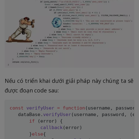
Nếu có triển khai dưới giải pháp này chúng ta sẽ
được đoạn code sau:
const
verifyUser
=
function
(
username
,
 password
   dataBase
.
verifyUser
(
username
,
 password
,
(
er
if
(
error
)
{
callback
(
error
)
}
else
{