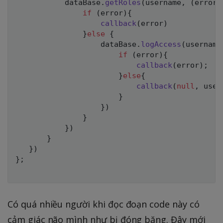
           dataBase
.
getRoles
(
username
,
(
error
,
if
(
error
)
{
callback
(
error
)
}
else
{
                   dataBase
.
logAccess
(
username
if
(
error
)
{
callback
(
error
)
;
}
else
{
callback
(
null
,
 user
}
}
)
}
}
)
}
}
)
}
;
Có quá nhiều người khi đọc đoạn code này có
cảm giác não mình như bị đóng băng. Đây mới