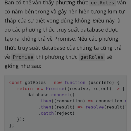
Bạn có thể vẫn thấy phương thức
vẫn
getRoles
có nằm bên trong và gây nên hiện tượng kim tự
tháp của sự diệt vong đúng không. Điều này là
do các phương thức truy suất database được
tạo ra không trả về Promise. Nếu các phương
thức truy suát database của chúng ta cũng trả
về
thì phương thức
sẽ
Promise
getRoles
giống như sau:
const
 getRoles 
=
new
function
(
userInfo
)
{
return
new
Promise
(
(
resolve
,
 reject
)
=>
{
       database
.
connect
(
)
.
then
(
(
connection
)
=>
 connection
.
qu
.
then
(
(
result
)
=>
resolve
(
result
)
)
.
catch
(
reject
)
}
)
;
}
;