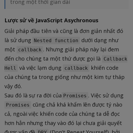
trong một thời gian dài
Lược sử về JavaScript Asychronous
Giải pháp đầu tiên và cũng là đơn giản nhất đó
là sử dụng
dưới dạng như
Nested function
một
. Nhưng giải pháp này lại đem
callback
đến cho chúng ta một thứ được gọi là
Callback
và việc lạm dụng
khiến code
Hell
callback
của chúng ta trong giống như một kim tự tháp
vậy đó.
Sau đó là sự ra đời của
. Việc sử dụng
Promises
cũng chả khá khẩm lên được tý nào
Promises
cả, ngoài việc khiến code của chúng ta dễ đọc
hơn hẳn nhưng thay vào đó lại chưa giải quyết
được vấn đề
(Don’t Repeat Yourself), bởi
DRY