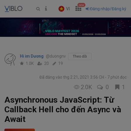
new
VI
Đăng nhập/Đăng ký
Hi im Dương
@duongnv
Theo dõi
1.0K
20
19
Đã đăng vào thg 2 21, 2021 3:56 CH
7 phút đọc
2.0K
0
1
Asynchronous JavaScript: Từ
Callback Hell cho đến Async và
Await