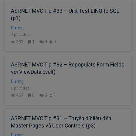
ASP.NET MVC Tip #33 – Unit Test LINQ to SQL
(p1)
Dương
7 phút đọc
0
383
1
0
ASP.NET MVC Tip #32 – Repopulate Form Fields
với ViewData.Eval()
Dương
5 phút đọc
1
467
0
0
ASP.NET MVC Tip #31 – Truyền dữ liệu đến
Master Pages và User Controls (p3)
Dương