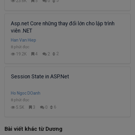
5
23.6K
5
0
Asp.net Core những thay đổi lớn cho lập trình
viên .NET
Han Van Hiep
8 phút đọc
2
19.2K
4
2
Session State in ASP.Net
Ho Ngoc DOanh
8 phút đọc
6
5.5K
3
0
Bài viết khác từ Dương