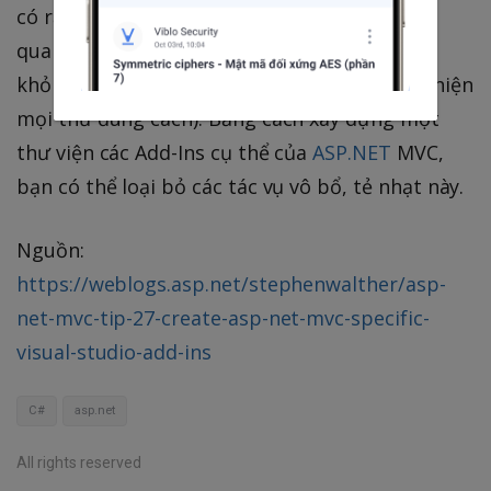
có rất nhiều tác vụ tạo tệp lặp đi lặp lại liên
quan khi đưa ứng dụng
ASP.NET
MVC mới ra
khỏi nền tảng (Đặc biệt nếu bạn muốn thực hiện
mọi thứ đúng cách). Bằng cách xây dựng một
thư viện các Add-Ins cụ thể của
ASP.NET
MVC,
bạn có thể loại bỏ các tác vụ vô bổ, tẻ nhạt này.
Nguồn:
https://weblogs.asp.net/stephenwalther/asp-
net-mvc-tip-27-create-asp-net-mvc-specific-
visual-studio-add-ins
C#
asp.net
All rights reserved