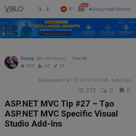
new
VI
Đăng nhập/Đăng ký
Dương
@le.anh.duong
Theo dõi
839
62
69
Đã đăng vào thg 7 15, 2019 10:16 SA
5 phút đọc
273
0
0
ASP.NET MVC Tip #27 – Tạo
ASP.NET MVC Specific Visual
Studio Add-Ins