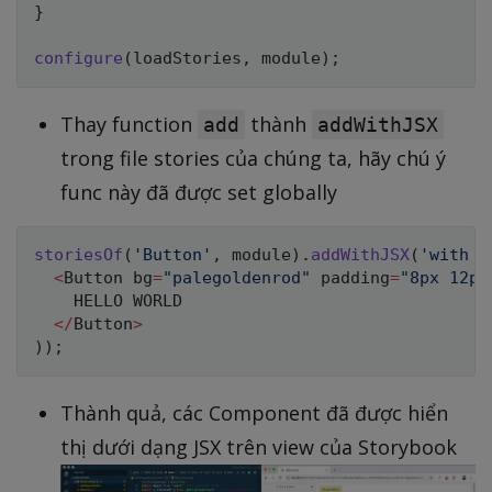
}
configure
(
loadStories
,
 module
)
;
Thay function
thành
add
addWithJSX
trong file stories của chúng ta, hãy chú ý
func này đã được set globally
storiesOf
(
'Button'
,
 module
)
.
addWithJSX
(
'with b
<
Button bg
=
"palegoldenrod"
 padding
=
"8px 12px
HELLO
WORLD
<
/
Button
>
)
)
;
Thành quả, các Component đã được hiển
thị dưới dạng JSX trên view của Storybook