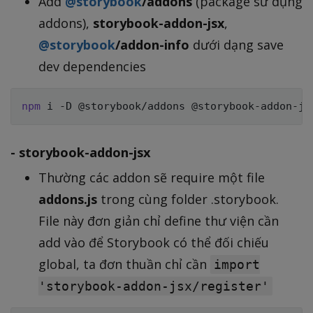
Add
@storybook
/addons
(package sử dụng
addons),
storybook-addon-jsx
,
@storybook
/addon-info
dưới dạng save
dev dependencies
npm
- storybook-addon-jsx
Thường các addon sẽ require một file
addons.js
trong cùng folder .storybook.
File này đơn giản chỉ define thư viện cần
add vào để Storybook có thể đối chiếu
global, ta đơn thuần chỉ cần
import
'storybook-addon-jsx/register'