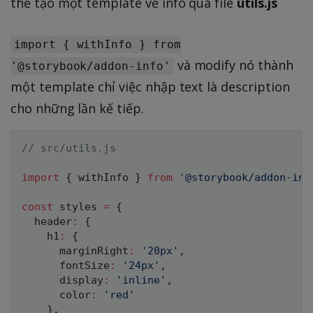
thể tạo một template về info qua file
utils.js
import { withInfo } from
và modify nó thành
'@storybook/addon-info'
một template chỉ việc nhập text là description
cho những lần kế tiếp.
// src/utils.js
import
{
 withInfo 
}
from
'@storybook/addon-inf
const
 styles 
=
{
  header
:
{
    h1
:
{
      marginRight
:
'20px'
,
      fontSize
:
'24px'
,
      display
:
'inline'
,
      color
:
'red'
}
,