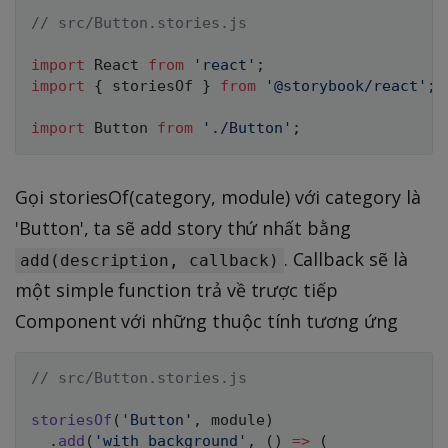
// src/Button.stories.js
import
 React 
from
'react'
;
import
{
 storiesOf 
}
from
'@storybook/react'
;
import
 Button 
from
'./Button'
;
Gọi storiesOf(category, module) với category là
'Button', ta sẽ add story thứ nhất bằng
. Callback sẽ là
add(description, callback)
một simple function trả về trược tiếp
Component với những thuộc tính tương ứng
// src/Button.stories.js
storiesOf
(
'Button'
,
 module
)
.
add
(
'with background'
,
(
)
=>
(