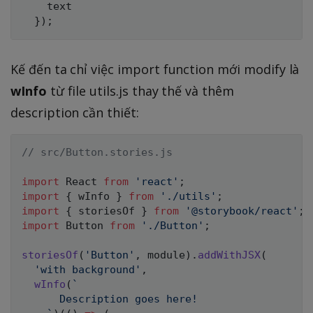
    text

}
)
;
Kế đến ta chỉ việc import function mới modify là
wInfo
từ file utils.js thay thế và thêm
description cần thiết:
// src/Button.stories.js
import
 React 
from
'react'
;
import
{
 wInfo 
}
from
'./utils'
;
import
{
 storiesOf 
}
from
'@storybook/react'
;
import
 Button 
from
'./Button'
;
storiesOf
(
'Button'
,
 module
)
.
addWithJSX
(
'with background'
,
wInfo
(
`
      Description goes here!
