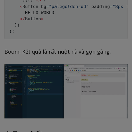
`
)
(
(
)
=>
(
<
Button bg
=
"palegoldenrod"
 padding
=
"8px 16
HELLO
WORLD
<
/
Button
>
)
)
)
;
Boom! Kết quả là rất nuột nà và gọn gàng: