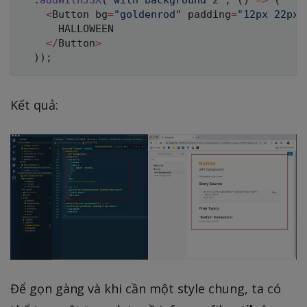
.
addWithJSX
(
'with background 2'
,
(
)
=>
(
<
Button bg
=
"goldenrod"
 padding
=
"12px 22px"
HALLOWEEN
<
/
Button
>
)
)
;
Kết quả:
Để gọn gàng và khi cần một style chung, ta có