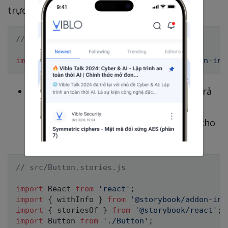
trực tiếp vào stories
// src/Button.stories.js
import
{
 withInfo 
}
from
'@storybook/addon-inf
withInfo
sẽ wrap toàn bộ callback mà trả
về Component cùng với đó truyền vào
description chi tiết hơn và có thể style cho
phần thông tin này:
// src/Button.stories.js
import
 React 
from
'react'
;
import
{
 withInfo 
}
from
'@storybook/addon-inf
import
{
 storiesOf 
}
from
'@storybook/react'
;
import
 Button 
from
'./Button'
;