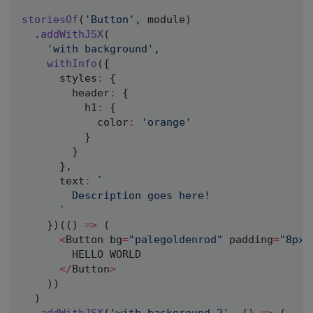
storiesOf
(
'Button'
,
 module
)
.
addWithJSX
(
'with background'
,
withInfo
(
{
      styles
:
{
        header
:
{
          h1
:
{
            color
:
'orange'
}
}
}
,
      text
:
`
        Description goes here!

`
}
)
(
(
)
=>
(
<
Button bg
=
"palegoldenrod"
 padding
=
"8px 
HELLO
WORLD
<
/
Button
>
)
)
)