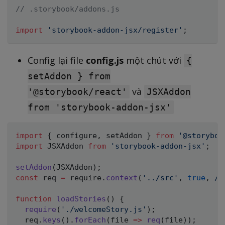
// .storybook/addons.js
import
'storybook-addon-jsx/register'
;
Config lại file
config.js
một chút với
{
setAddon } from
và
'@storybook/react'
JSXAddon
from 'storybook-addon-jsx'
import
{
 configure
,
 setAddon 
}
from
'@storyboo
import
 JSXAddon 
from
'storybook-addon-jsx'
;
setAddon
(
JSXAddon
)
;
const
 req 
=
 require
.
context
(
'../src'
,
true
,
/
.
function
loadStories
(
)
{
require
(
'./welcomeStory.js'
)
;
  req
.
keys
(
)
.
forEach
(
file
=>
req
(
file
)
)
;