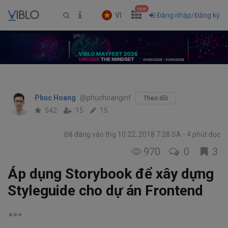
new
VI
Đăng nhập/Đăng ký
Phuc Hoang
@phuchoanginf
Theo dõi
542
15
15
Đã đăng vào thg 10 22, 2018 7:28 SA
4 phút đọc
970
0
3
Áp dụng Storybook để xây dựng
Styleguide cho dự án Frontend