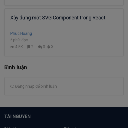
Xây dựng một SVG Component trong React
Phuc Hoang
5 phút đọc
3
4.5K
2
0
Bình luận
Đăng nhập để bình luận
TÀI NGUYÊN