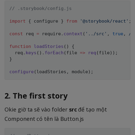
// .storybook/config.js
import
{
 configure 
}
from
'@storybook/react'
;
const
 req 
=
 require
.
context
(
'../src'
,
true
,
/
.
function
loadStories
(
)
{
  req
.
keys
(
)
.
forEach
(
file
=>
req
(
file
)
)
;
}
configure
(
loadStories
,
 module
)
;
2. The first story
Okie giờ ta sẽ vào folder
src
để tạo một
Component có tên là Button.js