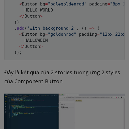
<
Button bg
=
"palegoldenrod"
 padding
=
"8px 12
HELLO
WORLD
<
/
Button
>
)
)
.
add
(
'with background 2'
,
(
)
=>
(
<
Button bg
=
"goldenrod"
 padding
=
"12px 22px"
HALLOWEEN
<
/
Button
>
)
)
;
Đây là kết quả của 2 stories tương ứng 2 styles
của Component Button: