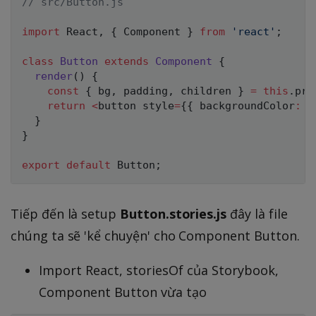
// src/Button.js
import
 React
,
{
 Component 
}
from
'react'
;
class
Button
extends
Component
{
render
(
)
{
const
{
 bg
,
 padding
,
 children 
}
=
this
.
pro
return
<
button style
=
{
{
 backgroundColor
:
 b
}
}
export
default
 Button
;
Tiếp đến là setup
Button.stories.js
đây là file
chúng ta sẽ 'kể chuyện' cho Component Button.
Import React, storiesOf của Storybook,
Component Button vừa tạo