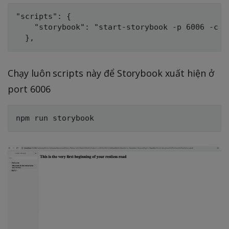
"scripts": {

    "storybook": "start-storybook -p 6006 -c .s
Chạy luôn scripts này để Storybook xuất hiện ở
port 6006