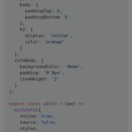
    body
:
{
      paddingTop
:
0
,
      paddingBottom
:
0
}
,
    h2
:
{
      display
:
'inline'
,
      color
:
'orange'
}
}
,
  infoBody
:
{
    backgroundColor
:
'#eee'
,
    padding
:
'0 8px'
,
    lineHeight
:
'2'
}
}
;
export
const
wInfo
=
text
=>
withInfo
(
{
    inline
:
true
,
    source
:
false
,
    styles
,