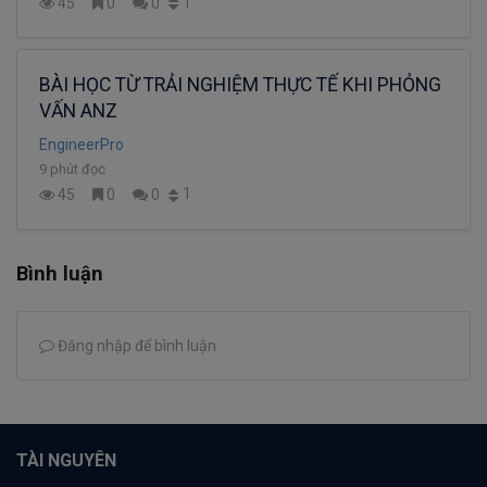
1
45
0
0
BÀI HỌC TỪ TRẢI NGHIỆM THỰC TẾ KHI PHỎNG
VẤN ANZ
EngineerPro
9 phút đọc
1
45
0
0
Bình luận
Đăng nhập để bình luận
TÀI NGUYÊN