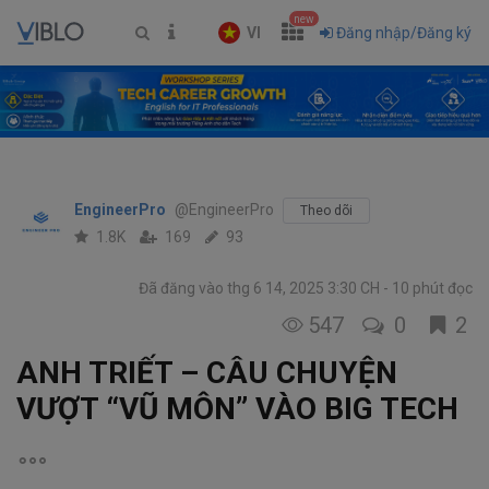
new
VI
Đăng nhập/Đăng ký
EngineerPro
@EngineerPro
Theo dõi
1.8K
169
93
Đã đăng vào thg 6 14, 2025 3:30 CH
10 phút đọc
547
0
2
ANH TRIẾT – CÂU CHUYỆN
VƯỢT “VŨ MÔN” VÀO BIG TECH