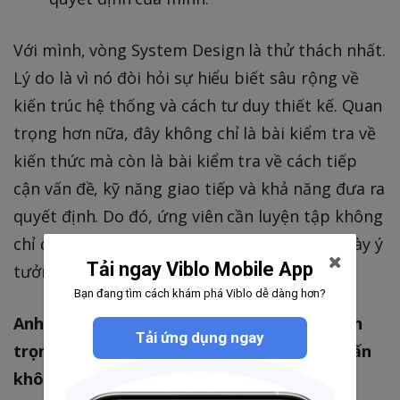
Với mình, vòng System Design là thử thách nhất.
Lý do là vì nó đòi hỏi sự hiểu biết sâu rộng về
kiến trúc hệ thống và cách tư duy thiết kế. Quan
trọng hơn nữa, đây không chỉ là bài kiểm tra về
kiến thức mà còn là bài kiểm tra về cách tiếp
cận vấn đề, kỹ năng giao tiếp và khả năng đưa ra
quyết định. Do đó, ứng viên cần luyện tập không
chỉ để nắm chắc kiến thức mà còn để trình bày ý
Tải ngay Viblo Mobile App
tưởng một cách mạch lạc, thuyết phục.
Bạn đang tìm cách khám phá Viblo dễ dàng hơn?
Anh có thể chia sẻ một số kinh nghiệm quan
Tải ứng dụng ngay
trọng giúp anh vượt qua các vòng phỏng vấn
không?