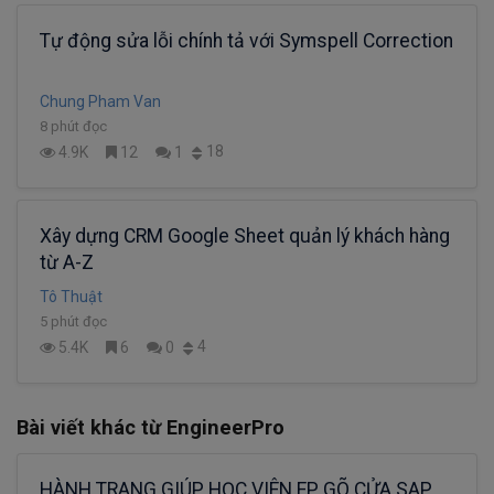
Tự động sửa lỗi chính tả với Symspell Correction
Chung Pham Van
8 phút đọc
18
4.9K
12
1
Xây dựng CRM Google Sheet quản lý khách hàng
từ A-Z
Tô Thuật
5 phút đọc
4
5.4K
6
0
Bài viết khác từ EngineerPro
HÀNH TRANG GIÚP HỌC VIÊN EP GÕ CỬA SAP