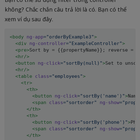
không? Chắc chắn câu trả lời là có. Bạn có thể
xem ví dụ sau đây.
<
body
ng-app
=
"
orderByExample3
"
>
<
div
ng-controller
=
"
ExampleController
"
>
<
pre
>
Sort by = {{propertyName}}; reverse = {
<
hr
/>
<
button
ng-click
=
"
sortBy(null)
"
>
Set to unsor
<
hr
/>
<
table
class
=
"
employees
"
>
<
tr
>
<
th
>
<
button
ng-click
=
"
sortBy(
'
name
'
)
"
>
Name
<
span
class
=
"
sortorder
"
ng-show
=
"
prope
</
th
>
<
th
>
<
button
ng-click
=
"
sortBy(
'
phone
'
)
"
>
Pho
<
span
class
=
"
sortorder
"
ng-show
=
"
prope
</
th
>