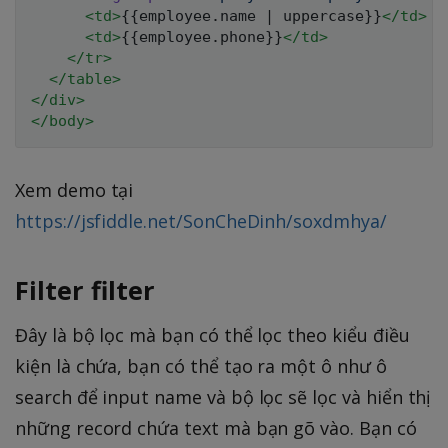
<
td
>
{{employee.name | uppercase}}
</
td
>
<
td
>
{{employee.phone}}
</
td
>
</
tr
>
</
table
>
</
div
>
</
body
>
Xem demo tại
https://jsfiddle.net/SonCheDinh/soxdmhya/
Filter filter
Đây là bộ lọc mà bạn có thể lọc theo kiểu điều
kiện là chứa, bạn có thể tạo ra một ô như ô
search để input name và bộ lọc sẽ lọc và hiển thị
những record chứa text mà bạn gõ vào. Bạn có