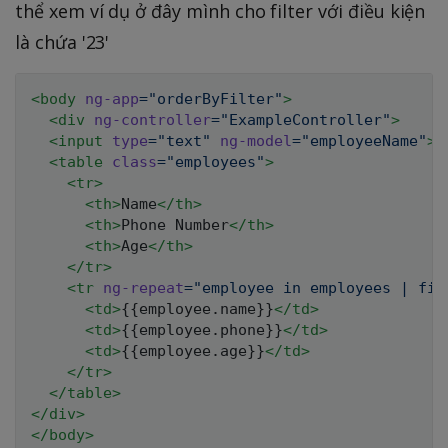
thể xem ví dụ ở đây mình cho filter với điều kiện
là chứa '23'
<
body
ng-app
=
"
orderByFilter
"
>
<
div
ng-controller
=
"
ExampleController
"
>
<
input
type
=
"
text
"
ng-model
=
"
employeeName
"
>
<
table
class
=
"
employees
"
>
<
tr
>
<
th
>
Name
</
th
>
<
th
>
Phone Number
</
th
>
<
th
>
Age
</
th
>
</
tr
>
<
tr
ng-repeat
=
"
employee in employees | fil
<
td
>
{{employee.name}}
</
td
>
<
td
>
{{employee.phone}}
</
td
>
<
td
>
{{employee.age}}
</
td
>
</
tr
>
</
table
>
</
div
>
</
body
>