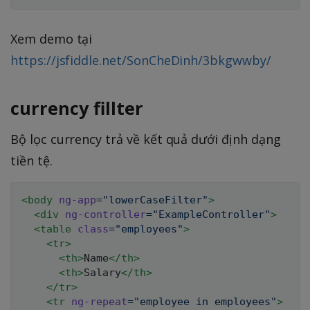
Xem demo tại
https://jsfiddle.net/SonCheDinh/3bkgwwby/
currency fillter
Bộ lọc currency trả về kết quả dưới định dạng
tiền tệ.
<
body
ng-app
=
"
lowerCaseFilter
"
>
<
div
ng-controller
=
"
ExampleController
"
>
<
table
class
=
"
employees
"
>
<
tr
>
<
th
>
Name
</
th
>
<
th
>
Salary
</
th
>
</
tr
>
<
tr
ng-repeat
=
"
employee in employees
"
>