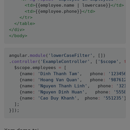
<
td
>
{{employee.name | lowercase}}
</
td
>
<
td
>
{{employee.phone}}
</
td
>
</
tr
>
</
table
>
</
div
>
</
body
>
angular
.
module
(
'lowerCaseFilter'
,
[
]
)
.
controller
(
'ExampleController'
,
[
'$scope'
,
fu
  $scope
.
employees 
=
[
{
name
:
'Dinh Thanh Tam'
,
   phone
:
'123456'
{
name
:
'Hoang Van Quan'
,
   phone
:
'987612'
{
name
:
'Nguyen Thanh Linh'
,
   phone
:
'3212
{
name
:
'Nguyen Dinh Huan'
,
   phone
:
'55587
{
name
:
'Cao Duy Khanh'
,
  phone
:
'551235'
}
]
;
}
]
)
;