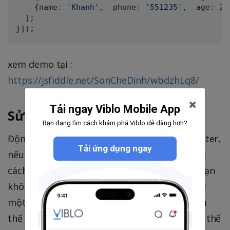
{
name
:
'Khanh'
,
  phone
:
'551235'
,
  age
:
29
]
;
}
]
)
;
xem demo tại :
https://jsfiddle.net/SonCheDinh/wbdzhLq8/
Tải ngay Viblo Mobile App
Sử dụng filter động
Bạn đang tìm cách khám phá Viblo dễ dàng hơn?
Động ở đây nghĩa là bạn sẽ không fix cứng filter,
Tải ứng dụng ngay
nếu bạn sử dụng order filter thì việc thay đổi
cách sắp xếp sẽ thường xuyên xảy ra vì thế bạn
không thể fix cứng nó theo tên, hay tuổi, hay
một attribute nào đó được. Vậy bạn phải làm
thế nào? Tất nhiên với angularJS chúng ta có thể