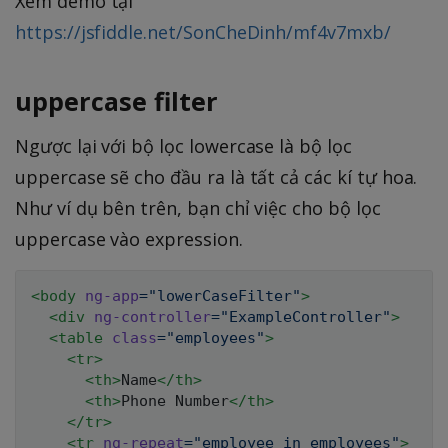
Xem demo tại
https://jsfiddle.net/SonCheDinh/mf4v7mxb/
uppercase filter
Ngược lại với bộ lọc lowercase là bộ lọc
uppercase sẽ cho đầu ra là tất cả các kí tự hoa.
Như ví dụ bên trên, bạn chỉ việc cho bộ lọc
uppercase vào expression.
<
body
ng-app
=
"
lowerCaseFilter
"
>
<
div
ng-controller
=
"
ExampleController
"
>
<
table
class
=
"
employees
"
>
<
tr
>
<
th
>
Name
</
th
>
<
th
>
Phone Number
</
th
>
</
tr
>
<
tr
ng-repeat
=
"
employee in employees
"
>