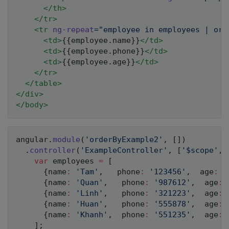
</
th
>
</
tr
>
<
tr
ng-repeat
=
"
employee in employees | ord
<
td
>
{{employee.name}}
</
td
>
<
td
>
{{employee.phone}}
</
td
>
<
td
>
{{employee.age}}
</
td
>
</
tr
>
</
table
>
</
div
>
</
body
>
angular
.
module
(
'orderByExample2'
,
[
]
)
.
controller
(
'ExampleController'
,
[
'$scope'
,
var
 employees 
=
[
{
name
:
'Tam'
,
   phone
:
'123456'
,
  age
:
1
{
name
:
'Quan'
,
   phone
:
'987612'
,
  age
:
{
name
:
'Linh'
,
   phone
:
'321223'
,
  age
:
{
name
:
'Huan'
,
   phone
:
'555878'
,
  age
:
{
name
:
'Khanh'
,
  phone
:
'551235'
,
  age
:
]
;