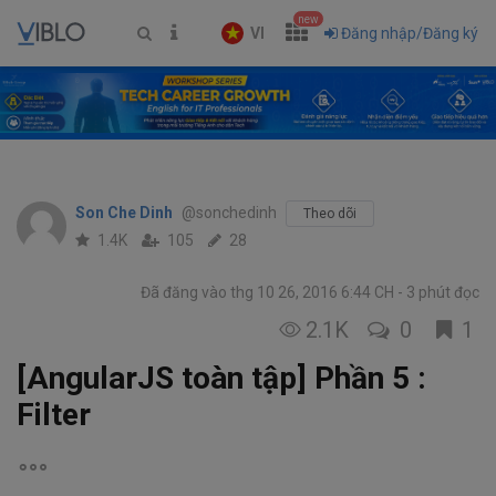
new
VI
Đăng nhập/Đăng ký
Son Che Dinh
@sonchedinh
Theo dõi
1.4K
105
28
Đã đăng vào thg 10 26, 2016 6:44 CH
3 phút đọc
2.1K
0
1
[AngularJS toàn tập] Phần 5 :
Filter