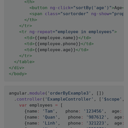
<
th
>
<
button
ng-click
=
"
sortBy(
'
age
'
)
"
>
Age
</
<
span
class
=
"
sortorder
"
ng-show
=
"
prope
</
th
>
</
tr
>
<
tr
ng-repeat
=
"
employee in employees
"
>
<
td
>
{{employee.name}}
</
td
>
<
td
>
{{employee.phone}}
</
td
>
<
td
>
{{employee.age}}
</
td
>
</
tr
>
</
table
>
</
div
>
</
body
>
angular
.
module
(
'orderByExample3'
,
[
]
)
.
controller
(
'ExampleController'
,
[
'$scope'
,
var
 employees 
=
[
{
name
:
'Tam'
,
   phone
:
'123456'
,
  age
:
1
{
name
:
'Quan'
,
   phone
:
'987612'
,
  age
:
{
name
:
'Linh'
,
   phone
:
'321223'
,
  age
: