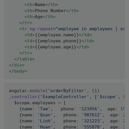
<
th
>
Name
</
th
>
<
th
>
Phone Number
</
th
>
<
th
>
Age
</
th
>
</
tr
>
<
tr
ng-repeat
=
"
employee in employees | ord
<
td
>
{{employee.name}}
</
td
>
<
td
>
{{employee.phone}}
</
td
>
<
td
>
{{employee.age}}
</
td
>
</
tr
>
</
table
>
</
div
>
</
body
>
angular
.
module
(
'orderByFilter'
,
[
]
)
.
controller
(
'ExampleController'
,
[
'$scope'
,
fu
  $scope
.
employees 
=
[
{
name
:
'Tam'
,
   phone
:
'123456'
,
  age
:
15
}
{
name
:
'Quan'
,
   phone
:
'987612'
,
  age
:
20
{
name
:
'Linh'
,
   phone
:
'321223'
,
  age
:
21
{
name
:
'Huan'
,
   phone
:
'555878'
,
  age
:
35