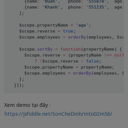
{
name
:
'Huan'
,
   phone
:
'555878'
,
  age
:
{
name
:
'Khanh'
,
  phone
:
'551235'
,
  age
:
]
;
    $scope
.
propertyName 
=
'age'
;
    $scope
.
reverse 
=
true
;
    $scope
.
employees 
=
orderBy
(
employees
,
 $sco
    $scope
.
sortBy
=
function
(
propertyName
)
{
      $scope
.
reverse 
=
(
propertyName 
!==
null
?
!
$scope
.
reverse 
:
false
;
      $scope
.
propertyName 
=
 propertyName
;
      $scope
.
employees 
=
orderBy
(
employees
,
 $s
}
;
}
]
)
;
Xem demo tại đây :
https://jsfiddle.net/SonCheDinh/mto02m56/