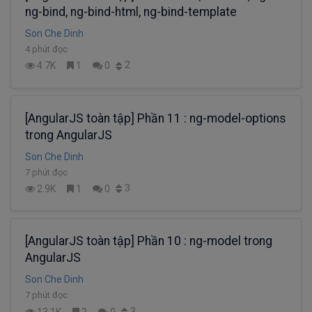
ng-bind, ng-bind-html, ng-bind-template
Son Che Dinh
4 phút đọc
2
4.7K
1
0
[AngularJS toàn tập] Phần 11 : ng-model-options
trong AngularJS
Son Che Dinh
7 phút đọc
3
2.9K
1
0
[AngularJS toàn tập] Phần 10 : ng-model trong
AngularJS
Son Che Dinh
7 phút đọc
3
13.1K
2
0