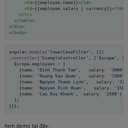
<
td
>
{{employee.name}}
</
td
>
<
td
>
{{employee.salary | currency}}
</
td
>
</
tr
>
</
table
>
</
div
>
</
body
>
angular
.
module
(
'lowerCaseFilter'
,
[
]
)
.
controller
(
'ExampleController'
,
[
'$scope'
,
fu
  $scope
.
employees 
=
[
{
name
:
'Dinh Thanh Tam'
,
   salary
:
'3000'
}
{
name
:
'Hoang Van Quan'
,
   salary
:
'1900'
}
{
name
:
'Nguyen Thanh Linh'
,
   salary
:
'310
{
name
:
'Nguyen Dinh Huan'
,
   salary
:
'1500
{
name
:
'Cao Duy Khanh'
,
  salary
:
'2500'
}
]
;
}
]
)
;
Xem demo tại đây :