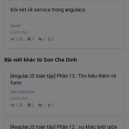
Đôi nét về service trong angularjs
Gavin
0 phút đọc
2
2.3K
3
1
Bài viết khác từ Son Che Dinh
[AngularJS toàn tập] Phần 13 : Tìm hiểu thêm về
form
Son Che Dinh
6 phút đọc
4
2.3K
2
1
[AngularJS toàn tập] Phần 12 : sự khác biệt giữa