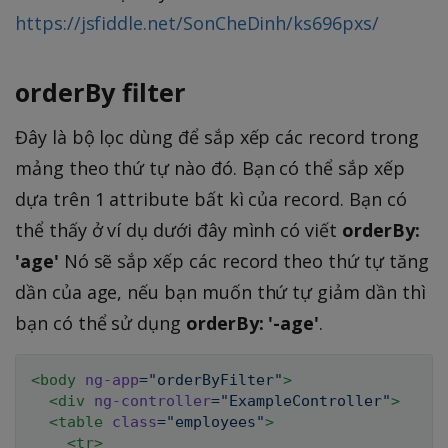
https://jsfiddle.net/SonCheDinh/ks696pxs/
orderBy filter
Đây là bộ lọc dùng để sắp xếp các record trong
mảng theo thứ tự nào đó. Bạn có thể sắp xếp
dựa trên 1 attribute bất kì của record. Bạn có
thể thấy ở ví dụ dưới đây mình có viết
orderBy:
'age'
Nó sẽ sắp xếp các record theo thứ tự tăng
dần của age, nếu bạn muốn thứ tự giảm dần thì
bạn có thể sử dụng
orderBy: '-age'
.
<
body
ng-app
=
"
orderByFilter
"
>
<
div
ng-controller
=
"
ExampleController
"
>
<
table
class
=
"
employees
"
>
<
tr
>