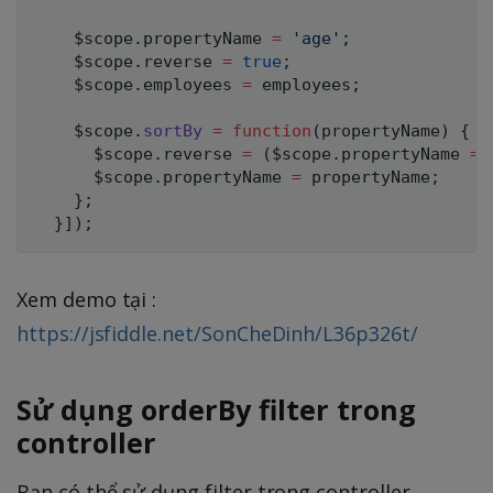
    $scope
.
propertyName 
=
'age'
;
    $scope
.
reverse 
=
true
;
    $scope
.
employees 
=
 employees
;
    $scope
.
sortBy
=
function
(
propertyName
)
{
      $scope
.
reverse 
=
(
$scope
.
propertyName 
==
      $scope
.
propertyName 
=
 propertyName
;
}
;
}
]
)
;
Xem demo tại :
https://jsfiddle.net/SonCheDinh/L36p326t/
Sử dụng orderBy filter trong
controller
Bạn có thể sử dụng filter trong controller