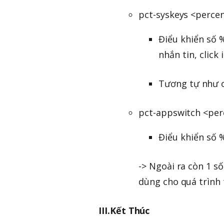
pct-syskeys <perce
Điểu khiển số %
nhắn tin, click i
Tương tự như o
pct-appswitch <per
Điểu khiển số %
-> Ngoài ra còn 1 s
dùng cho quá trình 
III.Kết Thúc