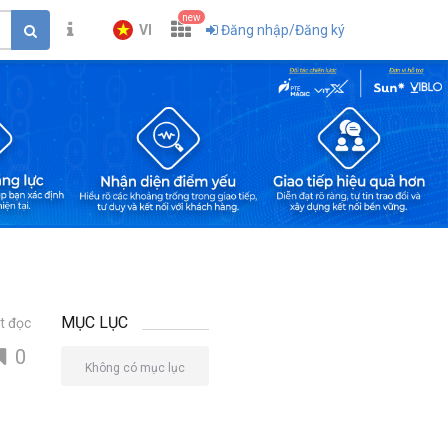
new
VI
Đăng nhập/Đăng ký
MỤC LỤC
t đọc
0
Không có mục lục