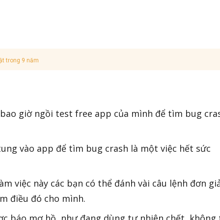
ật trong 9 năm
 bao giờ ngồi test free app của mình để tìm bug cra
 tung vào app để tìm bug crash là một việc hết sức
àm việc này các bạn có thể đánh vài câu lệnh đơn gi
àm điều đó cho mình.
ợc báo mơ hồ, như đang dùng tự nhiên chết, không 