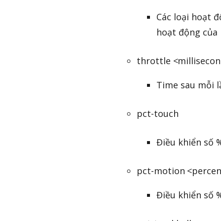
Các loại hoạt đ
hoạt động củ
throttle <milliseco
Time sau mỗi lầ
pct-touch
Điều khiển số 
pct-motion <percen
Điều khiển số %