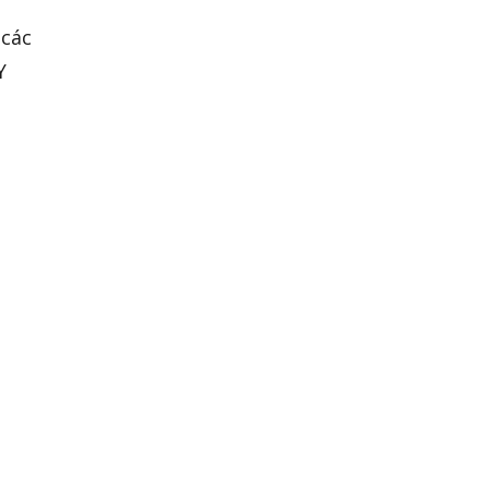
 các
Y