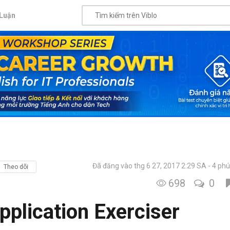
Luận
Đã đăng vào thg 6 27, 2017 2:29 SA
4 phú
Theo dõi
698
0
pplication Exerciser