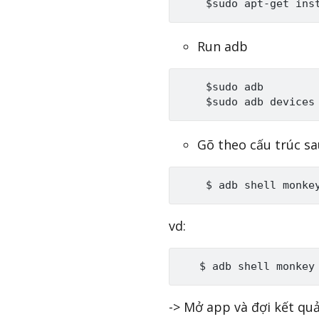
Run adb
    $sudo adb

Gõ theo cấu trúc sa
vd:
-> Mở app và đợi kết quả