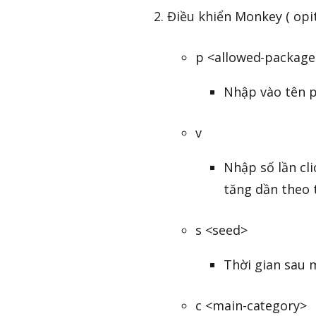
Điều khiển Monkey ( opit
p <allowed-packag
Nhập vào tên 
v
Nhập số lần cli
tăng dần theo t
s <seed>
Thời gian sau m
c <main-category>