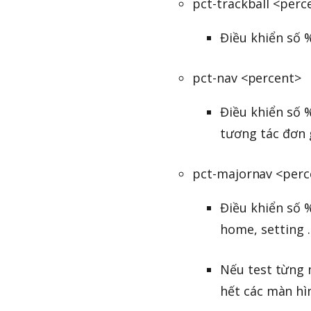
pct-trackball <perc
Điều khiển số %
pct-nav <percent>
Điều khiển số %
tương tác đơn 
pct-majornav <perc
Điều khiển số %
home, setting ..
Nếu test từng 
hết các màn hì