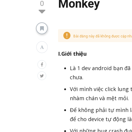
Monkey
0
Bài đăng này đã không được cập nh
I.Giới thiệu
Là 1 dev android bạn đã
chưa.
Với mình việc click lung
nhàm chán và mệt mỏi.
Để không phải tự mình l
để cho device tự động l
Với những bug crash đư