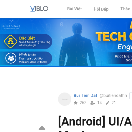
Bài Viết
Thảo 
Hỏi Đáp
Bui Tien Dat
@buitiendathn
263
14
21
[Android] UI/A