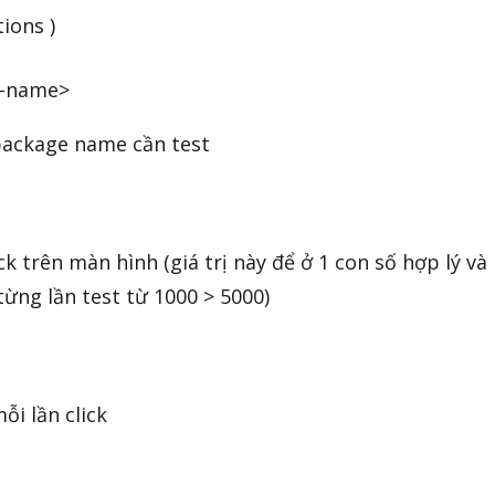
ions )
e-name>
package name cần test
ck trên màn hình (giá trị này để ở 1 con số hợp lý và
ừng lần test từ 1000 > 5000)
ỗi lần click