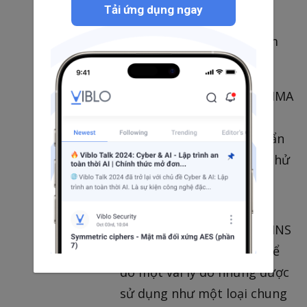
Tải ứng dụng ngay
xác thực.
Mã lỗi được trả về tại thời điểm
này sẽ là:
FINGERPRINT_ACQUIRED_IMA
GER_DIRTY: Trả lại khi dấu
vân tay đã lấy được quá bẩn
để đọc, nhắc người dùng thử
làm sạch bộ cảm biến của
chúng
FINGERPRINT_ACQUIRED_INS
UFFICIENT: Điều này có thể
do một vài lý do nhưng được
sử dụng như một loại chung