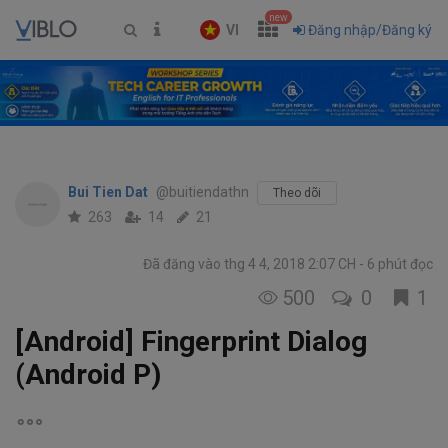
new
VI
Đăng nhập/Đăng ký
Bui Tien Dat
@buitiendathn
Theo dõi
263
14
21
Đã đăng vào thg 4 4, 2018 2:07 CH
6 phút đọc
500
0
1
[Android] Fingerprint Dialog
(Android P)