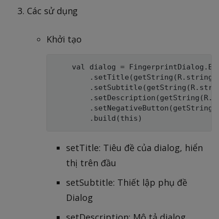
Các sử dụng
Khởi tạo
    val dialog = FingerprintDialog.Bui
        .setTitle(getString(R.string.d
        .setSubtitle(getString(R.strin
        .setDescription(getString(R.st
        .setNegativeButton(getString(
setTitle: Tiêu đề của dialog, hiển
thị trên đầu
setSubtitle: Thiết lập phụ đề
Dialog
setDescription: Mô tả dialog