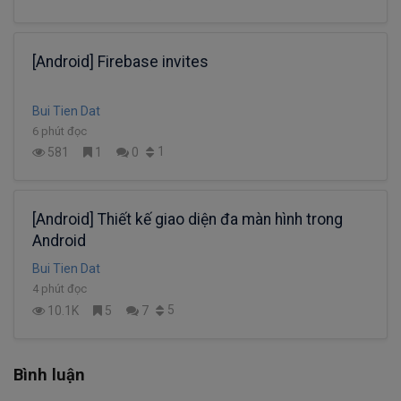
[Android] Firebase invites
Bui Tien Dat
6 phút đọc
1
581
1
0
[Android] Thiết kế giao diện đa màn hình trong
Android
Bui Tien Dat
4 phút đọc
5
10.1K
5
7
Bình luận