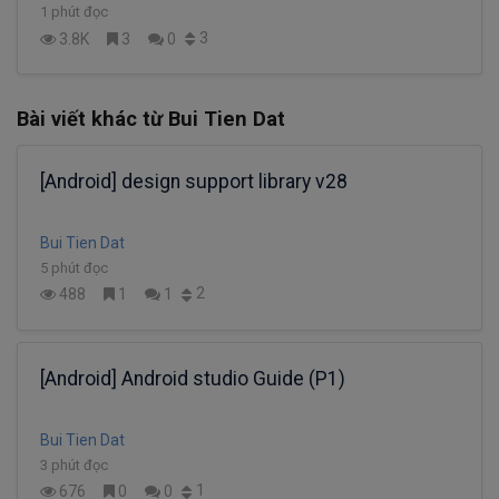
1 phút đọc
3
3.8K
3
0
Bài viết khác từ Bui Tien Dat
[Android] design support library v28
Bui Tien Dat
5 phút đọc
2
488
1
1
[Android] Android studio Guide (P1)
Bui Tien Dat
3 phút đọc
1
676
0
0