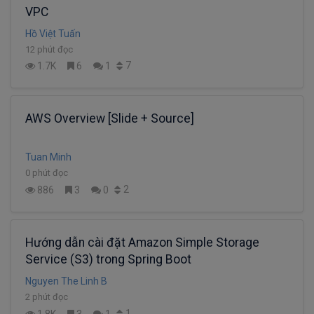
VPC
Hồ Việt Tuấn
12 phút đọc
7
1.7K
6
1
AWS Overview [Slide + Source]
Tuan Minh
0 phút đọc
2
886
3
0
Hướng dẫn cài đặt Amazon Simple Storage
Service (S3) trong Spring Boot
Nguyen The Linh B
2 phút đọc
1
1.8K
3
1