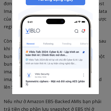
đơn giản như là image của thằng Norton Ghost
Image mà bạn hay dùng để backup toàn bộ data
của Win ấy =)) Từ snapshot này một AMI sẽ được
register.
Còn với Amazon Instance Store-Backed AMIs sau
khi tạo instance, bạn phải sử dụng tool để
bundle. Sau khi process kết thúc sẽ sinh ra một
bundle bao gồm 1 file image
image.manifest.xml và 1 file template
image.part.xx. Sau đó bundle này được upload
lên S3 từ đó register 1 AMI cho bạn.
Nếu như ở Amazon EBS-Backed AMIs bạn phải
trả tiền cho phần lưu snapshot ở EBS thì ở