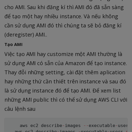
cho AMI. Sau khi đăng kí thì AMI đó đã sẵn sàng
để tạo một hay nhiều instance. Và nếu không
cần sử dụng AMI đó thì chúng ta sẽ bỏ đăng kí
(deregister) AMI..
Tạo AMI
Việc tạo AMI hay customize một AMI thường là
sử dụng AMI có sẵn của Amazon để tạo instance.
Thay đỗi những setting, cài đặt thêm aplication
hay những thứ cần thiết trên instance và sau đó
là sử dụng instance đó để tạo AMI. Để xem list
những AMI public thì có thể sử dụng AWS CLI với
câu lệnh sau
    aws ec2 describe
-
images 
--
executable
-
users
  aws ec2 describe
-
images 
-
executable
-
users 
se