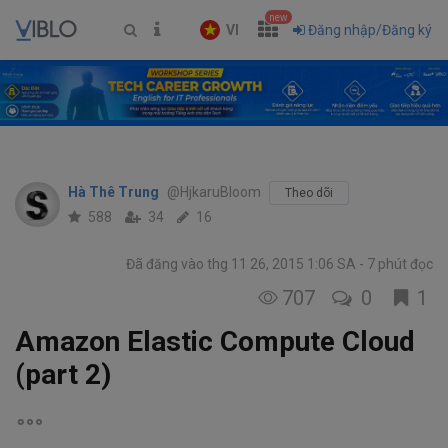
new
VI
Đăng nhập/Đăng ký
Hà Thê Trung
@HjkaruBloom
Theo dõi
588
34
16
Đã đăng vào thg 11 26, 2015 1:06 SA
7 phút đọc
707
0
1
Amazon Elastic Compute Cloud
(part 2)