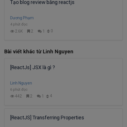
Tạo blog review bằng reactjs
Dương Phạm
4 phút đọc
0
2.6K
2
1
Bài viết khác từ Linh Nguyen
[ReactJs] JSX là gì ?
Linh Nguyen
6 phút đọc
4
442
2
1
[ReactJS] Transferring Properties