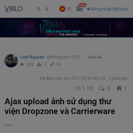
new
VI
Đăng nhập/Đăng ký
Linh Nguyen
@linhnguyen1411
Theo dõi
243
3
18
Đã đăng vào thg 3 21, 2018 4:03 SA
2 phút đọc
1.1K
0
1
Ajax upload ảnh sử dụng thư
viện Dropzone và Carrierware