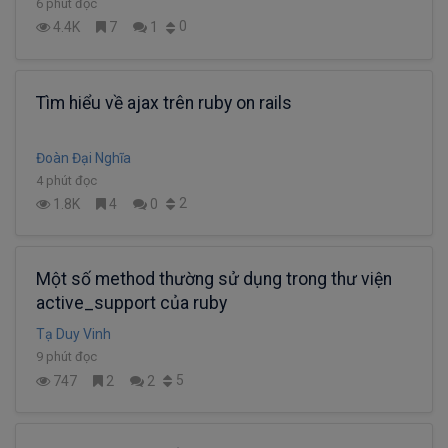
6 phút đọc
0
4.4K
7
1
Tìm hiểu về ajax trên ruby on rails
Đoàn Đại Nghĩa
4 phút đọc
2
1.8K
4
0
Một số method thường sử dụng trong thư viện
active_support của ruby
Tạ Duy Vinh
9 phút đọc
5
747
2
2