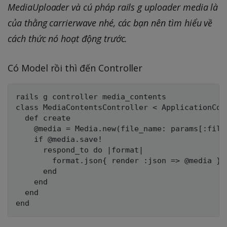
MediaUploader và cú pháp rails g uploader media là
của thằng carrierwave nhé, các bạn nên tìm hiểu về
cách thức nó hoạt động trước.
Có Model rồi thì đến Controller
rails g controller media_contents

class MediaContentsController < ApplicationCont
  def create

    @media = Media.new(file_name: params[:file]
    if @media.save!

      respond_to do |format|

        format.json{ render :json => @media }

      end

    end

  end
