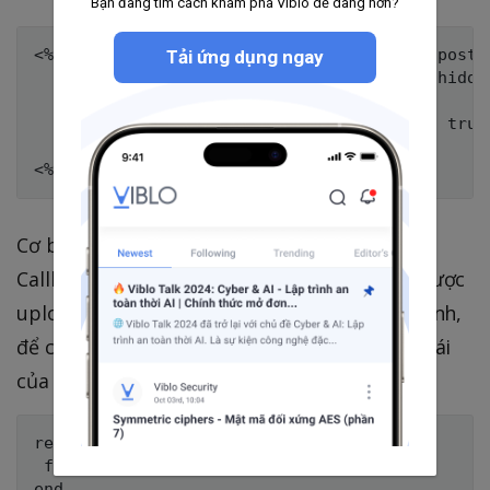
Bạn đang tìm cách khám phá Viblo dễ dàng hơn?
<%= form_tag '/media_contents', method: :post,
Tải ứng dụng ngay
  <input name="authenticity_token" type="hidde
  <div class="fallback">

    <%= file_field_tag "media", multiple: true%
  </div>

Cơ bản thế là ổn, bây giờ chúng ta Handling
Callbacks nhé. Sau khi submit form, file sẽ được
upload lên server và lưu tại một địa chỉ cố định,
để có thể lấy được địa chỉ lưu và các trạng thái
của nó chúng ta trả về một json
respond_to do |format|

 format.json{ render :json => @media }
