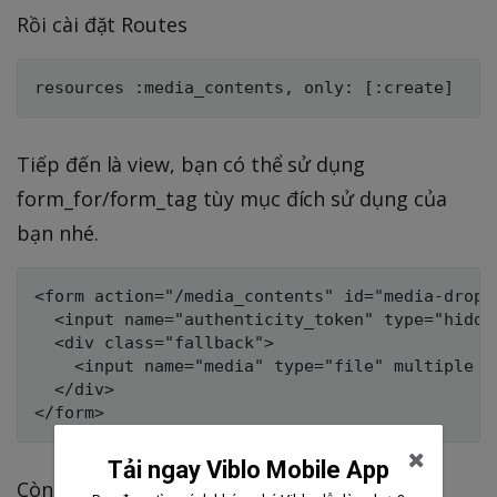
Rồi cài đặt Routes
Tiếp đến là view, bạn có thể sử dụng
form_for/form_tag tùy mục đích sử dụng của
bạn nhé.
<form action="/media_contents" id="media-dropz
  <input name="authenticity_token" type="hidde
  <div class="fallback">

    <input name="media" type="file" multiple />
  </div>

Tải ngay Viblo Mobile App
Còn đây là sử dụng form_tag helper: