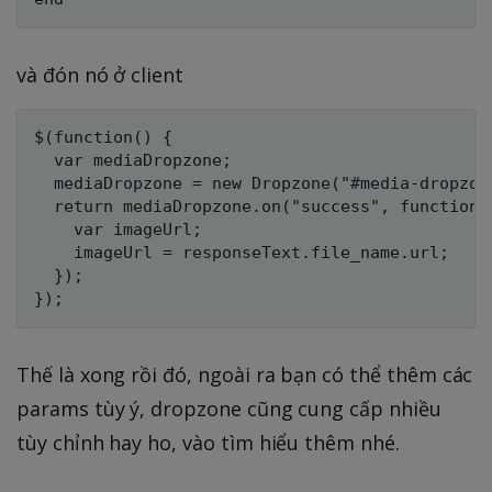
và đón nó ở client
$(function() {

  var mediaDropzone;

  mediaDropzone = new Dropzone("#media-dropzone
  return mediaDropzone.on("success", function(f
    var imageUrl;

    imageUrl = responseText.file_name.url;

  });

Thế là xong rồi đó, ngoài ra bạn có thể thêm các
params tùy ý, dropzone cũng cung cấp nhiều
tùy chỉnh hay ho, vào tìm hiểu thêm nhé.