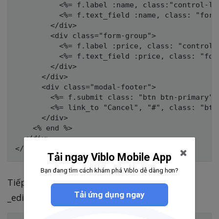
          <%= f.label :name, class:"control-lab
          <%= f.text_field :name, class: "form-
        </div>

        <div class="form-group">

          <%= f.label :price, class: "control-l
          <%= f.text_field :price, class: "form
        </div>

      </div>

      <div class="modal-footer">

        <%= f.submit class: "btn btn-primary" %
        <%= link_to "Cancel", "#", class: "btn
      </div>

    <% end %>

  </div>

Tải ngay Viblo Mobile App
Bạn đang tìm cách khám phá Viblo dễ dàng hơn?
Tiếp theo, ta tạo file _new.html.rb file và
Tải ứng dụng ngay
_edit.html.erb: