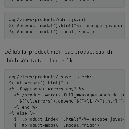
app/views/products/edit.js.erb:

$("#product-modal").html("<%= escape_javascript
Để lưu lại product mới hoặc product sau khi
chỉnh sửa, ta tạo thêm 3 file:
app/views/products/_save.js.erb:

$("ul.errors").html("")

<% if @product.errors.any? %>

  <% @product.errors.full_messages.each do |mes
    $("ul.errors").append($("<li />").html("<%
  <% end %>

<% else %>

  $(".product-index").html("<%= escape_javascr
  $("#product-modal").modal("hide")
