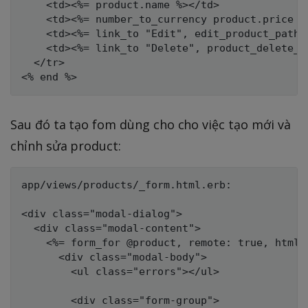
    <td><%= product.name %></td>

    <td><%= number_to_currency product.price %>
    <td><%= link_to "Edit", edit_product_path(
    <td><%= link_to "Delete", product_delete_p
  </tr>

Sau đó ta tạo fom dùng cho cho việc tạo mới và
chỉnh sửa product:
app/views/products/_form.html.erb:

<div class="modal-dialog">

  <div class="modal-content">

    <%= form_for @product, remote: true, html:
      <div class="modal-body">

        <ul class="errors"></ul>

        <div class="form-group">
