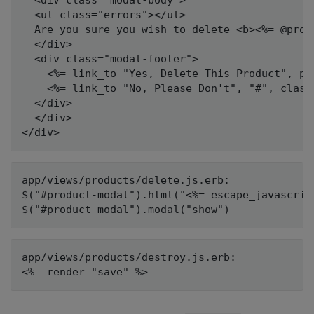
  <div class="modal-body">

  <ul class="errors"></ul>

  Are you sure you wish to delete <b><%= @produ
  </div>

  <div class="modal-footer">

    <%= link_to "Yes, Delete This Product", pr
    <%= link_to "No, Please Don't", "#", class
  </div>

  </div>

app/views/products/delete.js.erb:

$("#product-modal").html("<%= escape_javascript
app/views/products/destroy.js.erb:
