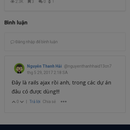
1
2.3K
3
0
Bình luận
Đăng nhập để bình luận
Nguyễn Thanh Hải
@nguyenthanhhaid13cn7
thg 5 29, 2017 2:18 SA
Đây là rails ajax rồi anh, trong các dự án
đâu có được dùng!!!
0
|
Trả lời
Chia sẻ