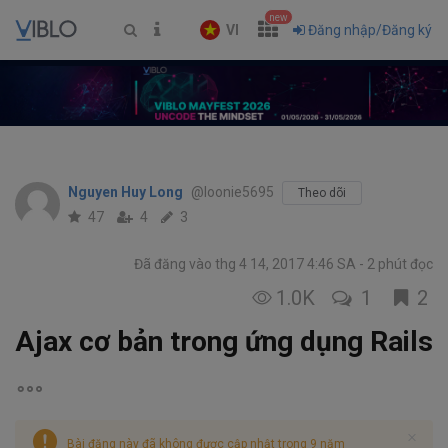
new
VI
Đăng nhập/Đăng ký
Nguyen Huy Long
@loonie5695
Theo dõi
47
4
3
Đã đăng vào thg 4 14, 2017 4:46 SA
2 phút đọc
1.0K
1
2
Ajax cơ bản trong ứng dụng Rails
Bài đăng này đã không được cập nhật trong 9 năm