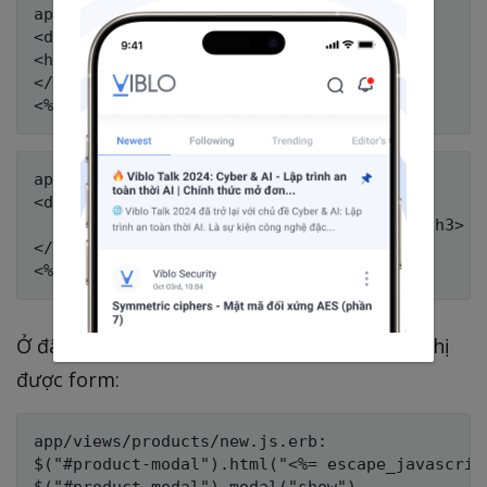
app/views/products/_new.html.erb:

<div class="modal-header">

<h3>New Product</h3>

</div>

app/views/products/_edit.html.erb:

<div class="modal-header">

  <h3><%= "Editing #{@product.name}" %></h3>

</div>

Ở đây chúng ta cần dùng javascript để hiển thị
được form:
app/views/products/new.js.erb:

$("#product-modal").html("<%= escape_javascript