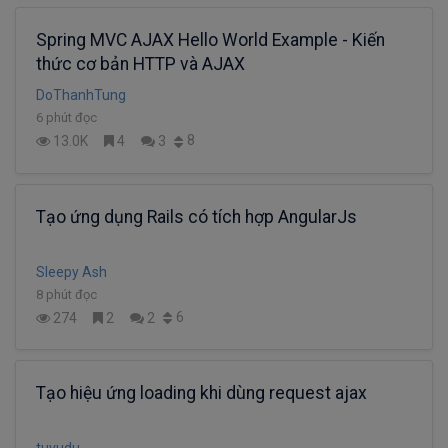
Spring MVC AJAX Hello World Example - Kiến
thức cơ bản HTTP và AJAX
DoThanhTung
6 phút đọc
8
13.0K
4
3
Tạo ứng dụng Rails có tích hợp AngularJs
Sleepy Ash
8 phút đọc
6
274
2
2
Tạo hiệu ứng loading khi dùng request ajax