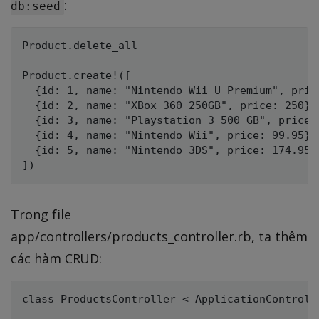
:
db:seed
Product.delete_all

Product.create!([

  {id: 1, name: "Nintendo Wii U Premium", price
  {id: 2, name: "XBox 360 250GB", price: 250},

  {id: 3, name: "Playstation 3 500 GB", price: 
  {id: 4, name: "Nintendo Wii", price: 99.95},

  {id: 5, name: "Nintendo 3DS", price: 174.95}

Trong file
app/controllers/products_controller.rb, ta thêm
các hàm CRUD:
class ProductsController < ApplicationControlle