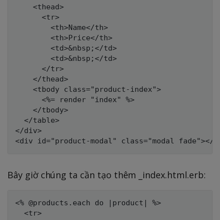
    <thead>

      <tr>

        <th>Name</th>

        <th>Price</th>

        <td>&nbsp;</td>

        <td>&nbsp;</td>

      </tr>

    </thead>

    <tbody class="product-index">

      <%= render "index" %>

    </tbody>

  </table>

</div>

Bây giờ chúng ta cần tạo thêm _index.html.erb:
<% @products.each do |product| %>

  <tr>
