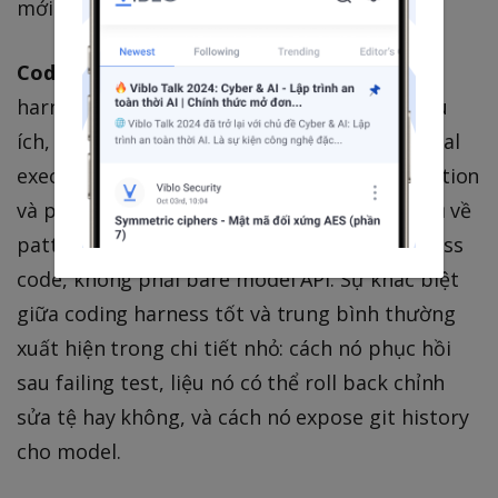
mới là điều thay đổi.
Coding agent harness
là ví dụ tốt hiện tại vì
harness hiện rõ. Để làm công việc coding hữu
ích, agent cần file access, git context, terminal
execution, test running, dependency installation
và project rule. Claude Code và Codex là ví dụ về
pattern này: cả hai chạy trên rất nhiều harness
code, không phải bare model API. Sự khác biệt
giữa coding harness tốt và trung bình thường
xuất hiện trong chi tiết nhỏ: cách nó phục hồi
sau failing test, liệu nó có thể roll back chỉnh
sửa tệ hay không, và cách nó expose git history
cho model.