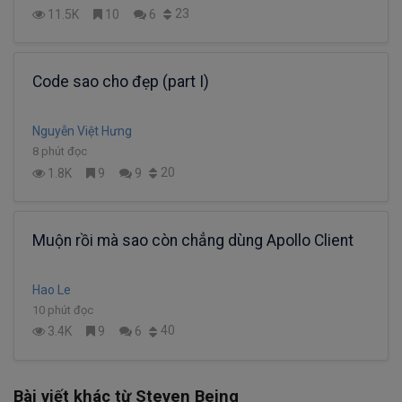
23
11.5K
10
6
Code sao cho đẹp (part I)
Nguyễn Việt Hưng
8 phút đọc
20
1.8K
9
9
Muộn rồi mà sao còn chẳng dùng Apollo Client
Hao Le
10 phút đọc
40
3.4K
9
6
Bài viết khác từ Steven Being