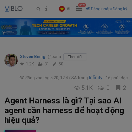
new
VI
Đăng nhập/Đăng ký
Steven Being
@pana
Theo dõi
1.2K
31
50
Infinity
Đã đăng vào thg 5 20, 12:47 SA
trong
16 phút đọc
5.1K
0
2
Agent Harness là gì? Tại sao AI
agent cần harness để hoạt động
hiệu quả?