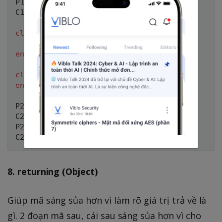
P1
.
val 
=
8
C1
.
val      
# => 8
class
P2
  class_inheritable_accessor 
:val
end
class
C2
<
P2
end
P2
.
val      
# => nil
C2
.
val      
# => nil
P2
.
val 
=
8
C2
.
val      
# => nil
8. returning (Object)
Giúp mã sáng sủa hơn vì làm rõ giá trị trả về là
gì. 2 đoạn mã sau, cái sau sáng sủa hơn vì cho