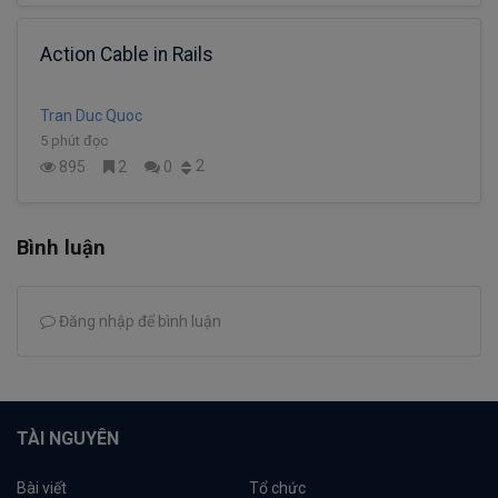
Action Cable in Rails
Tran Duc Quoc
5 phút đọc
2
895
2
0
Bình luận
Đăng nhập để bình luận
TÀI NGUYÊN
Bài viết
Tổ chức