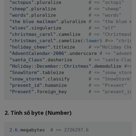
"octopus"
.
pluralize          
# => "octopi"
"sheep"
.
pluralize            
# => "sheep"
"words"
.
pluralize            
# => "words"
"the blue mailman"
.
pluralize 
# => "the blue ma
"elves"
.
singularize          
# => "elf"
"christmas_carol"
.
camelize   
# => "ChristmasCa
"christmas_carol"
.
camelize
(
:lower
)
#=> "christ
"holiday_cheer"
.
titleize     
# =>"Holiday Chee
"AdventCalendar-2006"
.
underscore 
# => "advent_
"santa_Claus"
.
dasherize      
# => "santa-Claus
"Holiday::December::Christmas"
.
demodulize 
#=> 
"SnowStorm"
.
tableize         
# => "snow_storms
"snow_storms"
.
classify       
# => "SnowStorm"
"present_id"
.
humanize        
# => "Present"
"Present"
.
foreign_key        
# => "present_id"
2. Tính số byte (Number)
2.6
.
megabytes  
# => 2726297.6