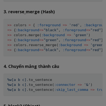
3. reverse_merge (Hash)
>
>
 colors 
=
{
:foreground
=
>
'red'
,
:backgroun
=
>
{
:background
=
>
"black"
,
:foreground
=
>
"red"
}
>
>
 colors
.
merge
(
:background
=
>
'green'
)
=
>
{
:background
=
>
"green"
,
:foreground
=
>
"red"
}
>
>
 colors
.
reverse_merge
(
:background
=
>
'green'
=
>
{
:background
=
>
"black"
,
:foreground
=
>
"red"
}
4. Chuyển mảng thành câu
%w[a b c]
.
to_sentence                         
%w[a b c]
.
to_sentence
(
:connector
=
>
'&'
)
%w[a b c]
.
to_sentence
(
:skip_last_comma
=
>
true