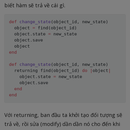
biết hàm sẽ trả về cái gì.
def
change_state
(
object_id
,
 new_state
)
  object 
=
 find
(
object_id
)
  object
.
state 
=
 new_state

  object
.
save

end
def
change_state
(
object_id
,
 new_state
)
  returning find
(
object_id
)
do
|
object
|
    object
.
state 
=
 new_state

    object
.
save

end
end
Với returning, ban đầu ta khởi tạo đối tượng sẽ
trả về, rồi sửa (modify) dần dần nó cho đến khi