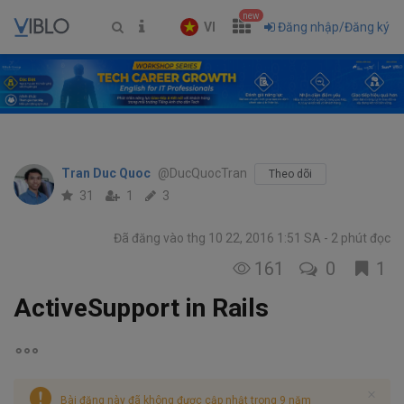
new
VI
Đăng nhập/Đăng ký
Tran Duc Quoc
@DucQuocTran
Theo dõi
31
1
3
Đã đăng vào thg 10 22, 2016 1:51 SA
2 phút đọc
161
0
1
ActiveSupport in Rails
Bài đăng này đã không được cập nhật trong 9 năm