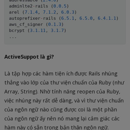
addressable 
(
2.4
.0
)
adminlte2
-
rails 
(
0.0
.5
)
arel 
(
7.1
.4
,
7.1
.2
,
6.0
.3
)
autoprefixer
-
rails 
(
6.5
.1
,
6.5
.0
,
6.4
.1
.1
)
aws_cf_signer 
(
0.1
.3
)
bcrypt 
(
3.1
.11
,
3.1
.7
)
.
.
.
ActiveSuppot là gì?
Là tập hợp các hàm tiện ích được Rails nhúng
thẳng vào lớp của thư viện chuẩn của Ruby (như
Array, String). Nhờ tính năng reopen của Ruby,
việc nhúng này rất dễ dàng, và vì thư viện chuẩn
của ngôn ngữ nào cũng được coi là một phần
của ngôn ngữ ấy nên nó mang lại cảm giác các
hàm này có sẵn trong bản thân ngôn ngữ.