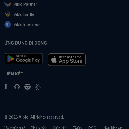
Viblo Partner
Viblo Battle
Viblo Interview
ỨNG DỤNG DI ĐỘNG
LIÊN KẾT
© 2026
Viblo
. All rights reserved.
Về chúng tôi
Phản hồi
Giúp đỡ
FAQs
RSS
Điều khoản