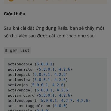
Giới thiệu
Sau khi cài đặt ứng dụng Rails, bạn sẽ thấy một
số thư viện sau được cài kèm theo như sau:
$ gem list
actioncable 
(
5.0
.0
.1
)
actionmailer 
(
5.0
.0
.1
,
4.2
.6
)
actionpack 
(
5.0
.0
.1
,
4.2
.6
)
actionview 
(
5.0
.0
.1
,
4.2
.6
)
activejob 
(
5.0
.0
.1
,
4.2
.6
)
activemodel 
(
5.0
.0
.1
,
4.2
.6
)
activerecord 
(
5.0
.0
.1
,
4.2
.6
)
activesupport 
(
5.0
.0
.1
,
4.2
.7
,
4.2
.6
)
acts
-
as
-
taggable
-
on 
(
4.0
.0
)