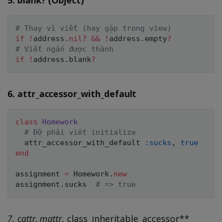
5. blank? (Object)
# Thay vì viết (hay gặp trong view)
if
!
address
.
nil
?
&&
!
address
.
empty
?
# Viết ngắn được thành
if
!
address
.
blank
?
6. attr_accessor_with_default
class
Homework
# Đỡ phải viết initialize
  attr_accessor_with_default 
:sucks
,
true
end
assignment 
=
Homework
.
new
assignment
.
sucks  
# => true
7. cattr
, mattr
, class_inheritable_accessor**