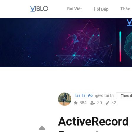
Bài Viết
Thảo 
Hỏi Đáp
Tài Trí Võ
@vo.tai.tri
Theo d
884
30
52
ActiveRecord 