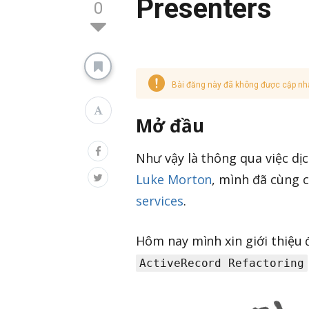
Presenters
0
Bài đăng này đã không được cập nh
Mở đầu
Như vậy là thông qua việc dịc
Luke Morton
, mình đã cùng c
services
.
Hôm nay mình xin giới thiệu đ
ActiveRecord Refactoring