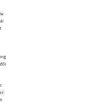
ew
ái
t
ông
đối
c
er
n