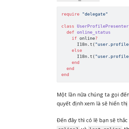
require
"delegate"
class
UserProfilePresenter
def
online_status
if
 online
?
I18n
.
t
(
"user.profile
else
I18n
.
t
(
"user.profile
end
end
end
Một lần nữa chúng ta gọi đến
quyết định xem là sẽ hiển th
Đến đây thì có lẽ bạn sẽ thắ
và
th