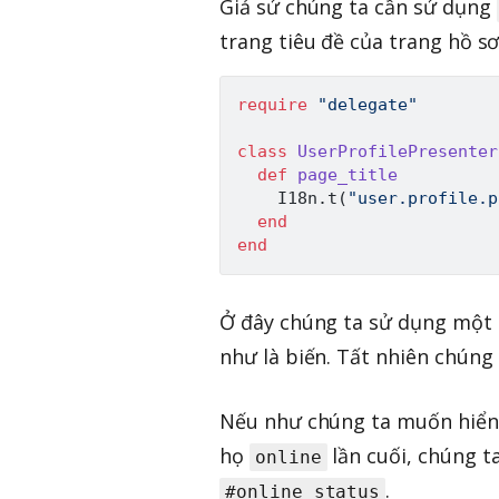
Giả sử chúng ta cần sử dụng
trang tiêu đề của trang hồ sơ
require
"delegate"
class
UserProfilePresenter
def
page_title
I18n
.
t
(
"user.profile.p
end
end
Ở đây chúng ta sử dụng một 
như là biến. Tất nhiên chúng
Nếu như chúng ta muốn hiển 
họ
lần cuối, chúng t
online
.
#online_status