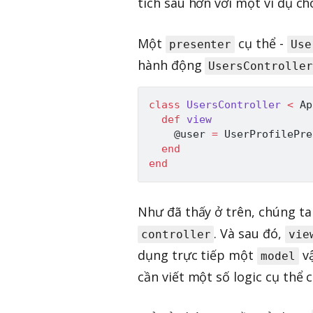
tích sâu hơn với một ví dụ ch
Một
cụ thể -
presenter
Use
hành động
UsersController
class
UsersController
<
Ap
def
view
@user
=
UserProfilePre
end
end
Như đã thấy ở trên, chúng t
. Và sau đó,
controller
vie
dụng trực tiếp một
vậ
model
cần viết một số logic cụ thể