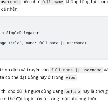
nếu như
không tông tại tron
username
full name
 cá nhân.
<
SimpleDelegator
age_title"
,
 name
:
 full_name 
||
 username
)
trình dịch và truyền vào
v
full_name || username
 ta có thể đặt dòng này ở trong
.
view
thị cho dù là người dùng đang
hay là thời g
online
a có thể đặt logic này ở trong một phương thức