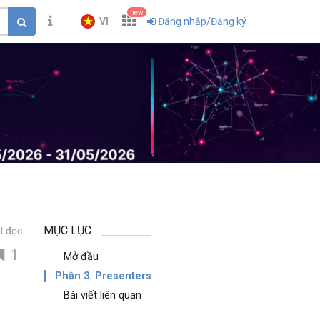
new
VI
Đăng nhập/Đăng ký
MỤC LỤC
t đọc
1
Mở đầu
Phần 3. Presenters
Bài viết liên quan