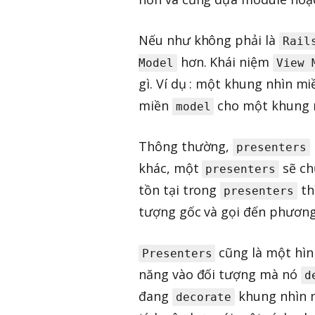
Nếu như không phải là
Rail
hơn. Khái niệm
Model
View 
gì. Ví dụ : một khung nhìn m
miền
cho một khung n
model
Thông thường,
presenters
khác, một
sẽ c
presenters
tồn tại trong
th
presenters
tượng gốc và gọi đến phương
cũng là một hìn
Presenters
năng vào đối tượng mà nó
d
đang
khung nhìn 
decorate