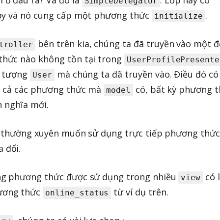
SimpleDelegator
uby và nó cung cấp một phương thức
.
initialize
bên trên kia, chúng ta đã truyền vào một đ
troller
 thức nào không tồn tại trong
UserProfilePresente
i tượng
mà chúng ta đã truyền vào. Điều đó có
User
t cả các phương thức mà
có, bất kỳ phương 
model
h nghĩa mới.
sẽ thường xuyên muốn sử dụng trực tiếp phương thức
 đổi.
ng phương thức được sử dụng trong nhiều
có l
view
ương thức
từ ví dụ trên.
online_status