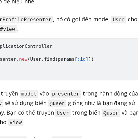
o dễ hiểu nhé.
, nó có gọi đến model
cho
rProfilePresenter
User
.
#view
plicationController
senter
.
new
(
User
.
find
(
params
[
:id
]
)
)
a truyền
vào
trong hành động của
model
presenter
sẽ sử dụng biến
giống như là bạn đang sử
w
@user
y. Bạn có thể truyền
trong biến
và bạ
User
@user
 cho
.
view