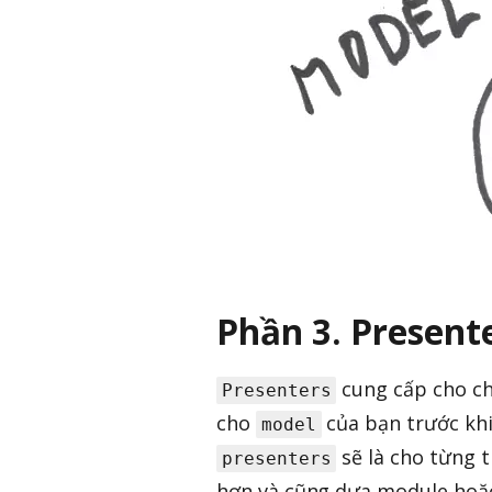
Phần 3. Present
cung cấp cho ch
Presenters
cho
của bạn trước khi
model
sẽ là cho từng 
presenters
hơn và cũng dựa module hoặ