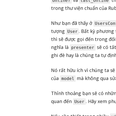
online?
last_online
trong thư viện chuẩn của R
Như bạn đã thấy ở
UsersCon
tượng
. Bất kỳ phương
User
thì sẽ được gọi đến trong đố
nghĩa là
sẽ có tấ
presenter
ghi đè hay là chúng ta tự địn
Nó rất hữu ích vì chúng ta 
của
mà không qua sửa
model
Thỉnh thoảng bạn sẽ có nhữ
quan đến
. Hãy xem ph
User