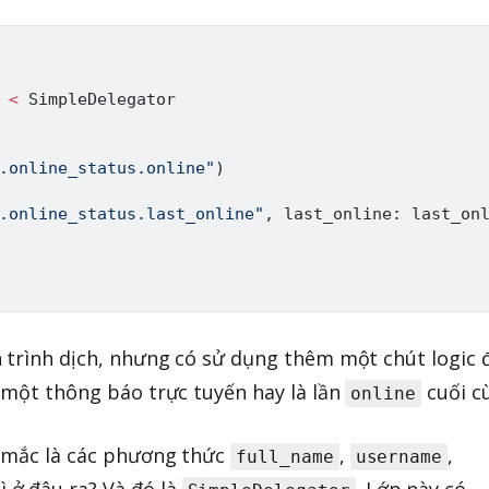
<
SimpleDelegator
.online_status.online"
)
.online_status.last_online"
,
 last_online
:
 last_on
 trình dịch, nhưng có sử dụng thêm một chút logic 
ị một thông báo trực tuyến hay là lần
cuối c
online
c mắc là các phương thức
,
,
full_name
username
ì ở đâu ra? Và đó là
. Lớp này có