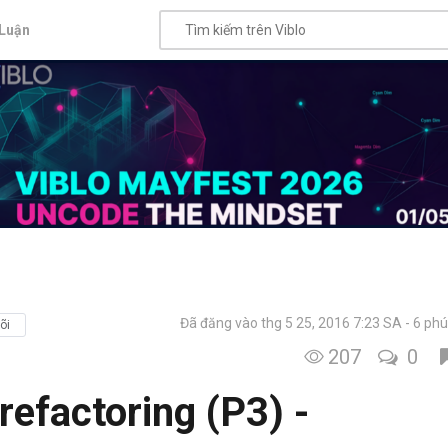
Luận
Đã đăng vào thg 5 25, 2016 7:23 SA
6 phú
õi
207
0
refactoring (P3) -