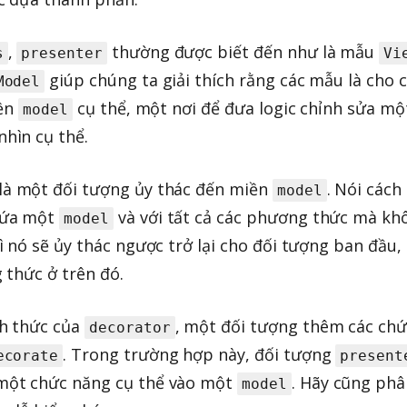
,
thường được biết đến như là mẫu
s
presenter
Vi
giúp chúng ta giải thích rằng các mẫu là cho c
Model
iền
cụ thể, một nơi để đưa logic chỉnh sửa mộ
model
hìn cụ thể.
là một đối tượng ủy thác đến miền
. Nói cách
model
hứa một
và với tất cả các phương thức mà kh
model
ì nó sẽ ủy thác ngược trở lại cho đối tượng ban đầu, 
 thức ở trên đó.
h thức của
, một đối tượng thêm các chứ
decorator
. Trong trường hợp này, đối tượng
ecorate
present
một chức năng cụ thể vào một
. Hãy cũng phâ
model