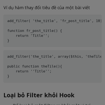
Ví dụ hàm thay đổi tiêu đề của một bài viết
add_filter( 'the_title', 'fr_post_title', 10);

function fr_post_title() {

    return 'Title'';

add_filter('the_title', array($this, 'theTile')
public function theTile(){ 	

    return ''Title'';

Loại bỏ Filter khỏi Hook