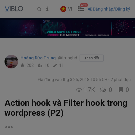
new
VI
Đăng nhập/Đăng ký
Hoàng Đức Trung
@trunghd
Theo dõi
202
10
11
Đã đăng vào thg 3 25, 2018 10:56 CH
2 phút đọc
1.7K
0
0
Action hook và Filter hook trong
wordpress (P2)