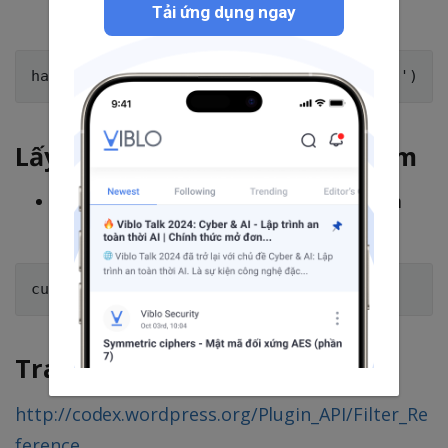
Tải ứng dụng ngay
muốn kiểm tra.
Lấy tên Filter tại một thời điểm
Lấy tên của một Filter tại một thời điểm
nào đó :
Tra cứu Filter
http://codex.wordpress.org/Plugin_API/Filter_Re
ference