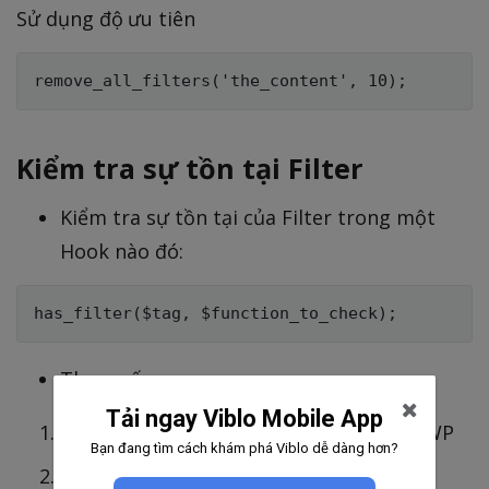
Sử dụng độ ưu tiên
Kiểm tra sự tồn tại Filter
Kiểm tra sự tồn tại của Filter trong một
Hook nào đó:
Tham số
Tải ngay Viblo Mobile App
$ tag - Là tên của một 'filter hook' của WP
Bạn đang tìm cách khám phá Viblo dễ dàng hơn?
$ function_to_check - Tên Filter mà bạn