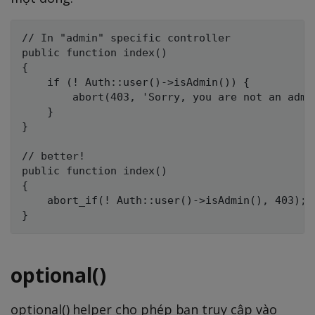
// In "admin" specific controller

public function index()

{

    if (! Auth::user()->isAdmin()) {

        abort(403, 'Sorry, you are not an admin
    }

}

// better!

public function index()

{

    abort_if(! Auth::user()->isAdmin(), 403);

optional()
optional() helper cho phép bạn truy cập vào