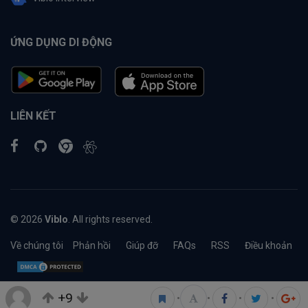
ỨNG DỤNG DI ĐỘNG
LIÊN KẾT
© 2026
Viblo
. All rights reserved.
Về chúng tôi
Phản hồi
Giúp đỡ
FAQs
RSS
Điều khoản
+9
•
•
•
•