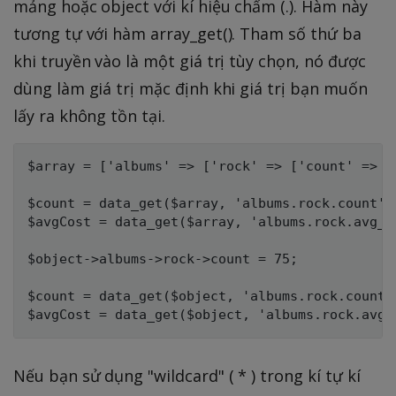
mảng hoặc object với kí hiệu chấm (.). Hàm này
tương tự với hàm array_get(). Tham số thứ ba
khi truyền vào là một giá trị tùy chọn, nó được
dùng làm giá trị mặc định khi giá trị bạn muốn
lấy ra không tồn tại.
$array = ['albums' => ['rock' => ['count' => 75
$count = data_get($array, 'albums.rock.count');
$avgCost = data_get($array, 'albums.rock.avg_co
$object->albums->rock->count = 75;

$count = data_get($object, 'albums.rock.count')
Nếu bạn sử dụng "wildcard" ( * ) trong kí tự kí