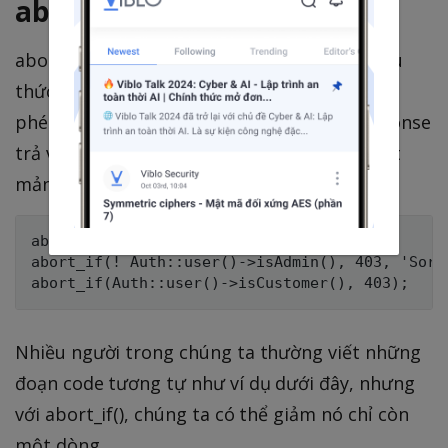
abort_if()
abort_if() helper trả về một ngoại lệ nếu biểu
thức đã cho là đúng. Tham số thứ ba sẽ cho
phép bạn thêm vào nội dụng của đoạn response
trả về, còn tham số thứ tư sẽ chấp nhận một
mảng của các headers.
abort_if(! Auth::user()->isAdmin(), 403);

abort_if(! Auth::user()->isAdmin(), 403, 'Sorr
Nhiều người trong chúng ta thường viết những
đoạn code tương tự như ví dụ dưới đây, nhưng
với abort_if(), chúng ta có thể giảm nó chỉ còn
một dòng.