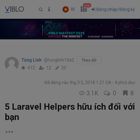
new
VI
Đăng nhập/Đăng ký
Tùng Linh
@tunglinh10a2
Theo dõi
412
12
20
Đã đăng vào thg 3 5, 2018 1:21 SA
4 phút đọc
3.1K
0
8
5 Laravel Helpers hữu ích đối với
bạn