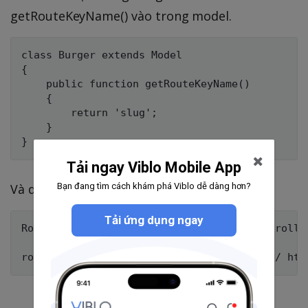
getRouteKeyName() vào trong model.
class Burger extends Model

{

    public function getRouteKeyName()

    {

        return 'slug';

    }

Tải ngay Viblo Mobile App
Bạn đang tìm cách khám phá Viblo dễ dàng hơn?
Và dùng nó.
Tải ứng dụng ngay
Route::get('burgers/{slug}', 'BurgersControlle