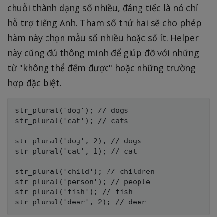
chuỗi thành dạng số nhiều, đáng tiếc là nó chỉ
hỗ trợ tiếng Anh. Tham số thứ hai sẽ cho phép
hàm này chọn mẫu số nhiều hoặc số ít. Helper
này cũng đủ thông minh để giúp đỡ với những
từ "không thể đếm được" hoặc những trường
hợp đặc biệt.
str_plural('dog'); // dogs

str_plural('cat'); // cats

str_plural('dog', 2); // dogs

str_plural('cat', 1); // cat

str_plural('child'); // children

str_plural('person'); // people

str_plural('fish'); // fish
