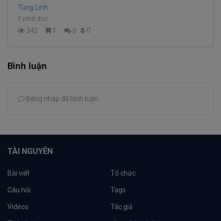
Tùng Linh
2 phút đọc
0
345
1
0
Bình luận
Đăng nhập để bình luận
TÀI NGUYÊN
Bài viết
Tổ chức
Câu hỏi
Tags
Videos
Tác giả