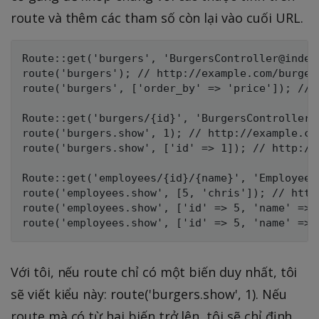
route và thêm các tham số còn lại vào cuối URL.
Route::get('burgers', 'BurgersController@index'
route('burgers'); // http://example.com/burgers
route('burgers', ['order_by' => 'price']); // 
Route::get('burgers/{id}', 'BurgersController@
route('burgers.show', 1); // http://example.com
route('burgers.show', ['id' => 1]); // http://e
Route::get('employees/{id}/{name}', 'Employees
route('employees.show', [5, 'chris']); // http
route('employees.show', ['id' => 5, 'name' => 
Với tôi, nếu route chỉ có một biến duy nhất, tôi
sẽ viết kiểu này: route('burgers.show', 1). Nếu
route mà có từ hai biến trở lên, tôi sẽ chỉ định