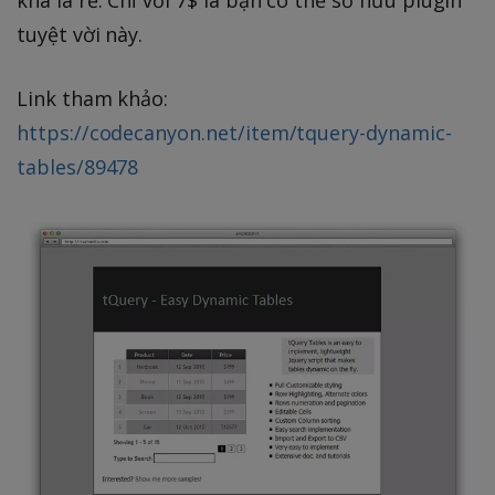
khá là rẻ. Chỉ với 7$ là bạn có thể sở hữu plugin
tuyệt vời này.
Link tham khảo:
https://codecanyon.net/item/tquery-dynamic-
tables/89478