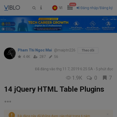
new
VI
Đăng nhập/Đăng ký
Pham Thi Ngoc Mai
@maiptn226
Theo dõi
4.4K
287
56
Đã đăng vào thg 11 7, 2019 6:25 SA
5 phút đọc
1.9K
0
7
14 jQuery HTML Table Plugins
Bài đăng này đã không được cập nhật trong 6 năm