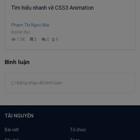
Tìm hiểu nhanh về CSS3 Animation
Pham Thi Ngoc Mai
8 phút đọc
6
1.5K
3
0
Bình luận
Đăng nhập để bình luận
TÀI NGUYÊN
Bài viết
Tổ chức