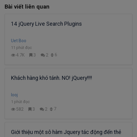
Bài viết liên quan
14 jQuery Live Search Plugins
Uet Boo
11 phút đọc
6
4.7K
3
2
Khách hàng khó tánh. NO! jQuery!!!!
looj
1 phút đọc
7
582
3
2
Giới thiệu một sô hàm Jquery tác động đến thẻ