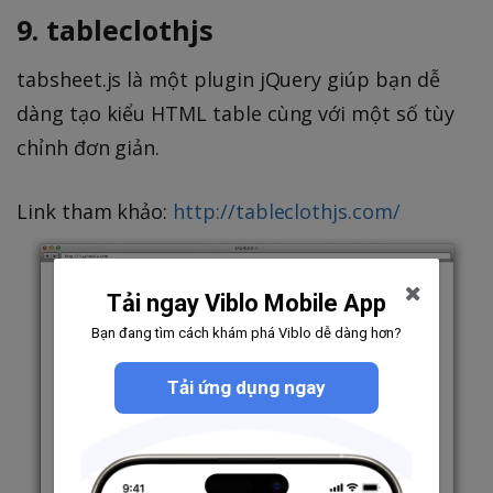
9. tableclothjs
tabsheet.js là một plugin jQuery giúp bạn dễ
dàng tạo kiểu HTML table cùng với một số tùy
chỉnh đơn giản.
Link tham khảo:
http://tableclothjs.com/
Tải ngay Viblo Mobile App
Bạn đang tìm cách khám phá Viblo dễ dàng hơn?
Tải ứng dụng ngay