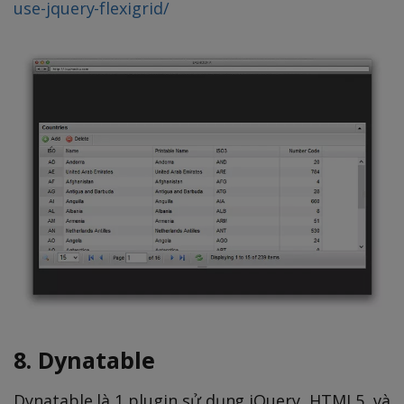
use-jquery-flexigrid/
8. Dynatable
Dynatable là 1 plugin sử dụng jQuery, HTML5, và