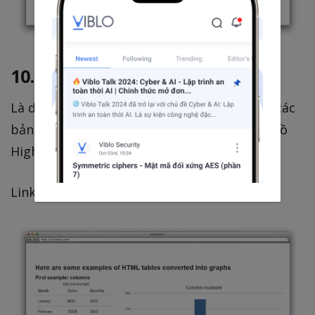
10. jQuery HighchartTable
Là dạng plugin jQuery cho phép chuyển đổi các
bảng dữ liệu HTML của bạn thành các biểu đồ
Highcharts ưa thích.
Link tham khảo:
http://highcharttable.org/