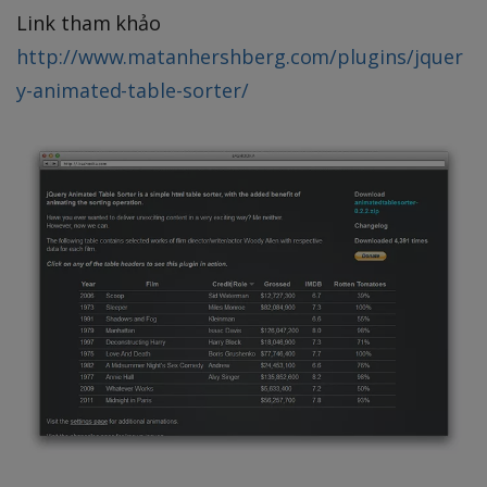
Link tham khảo
http://www.matanhershberg.com/plugins/jquer
y-animated-table-sorter/