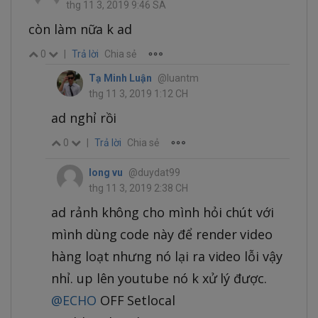
thg 11 3, 2019 9:46 SA
còn làm nữa k ad
0
|
Trả lời
Chia sẻ
Tạ Minh Luận
@luantm
thg 11 3, 2019 1:12 CH
ad nghỉ rồi
0
|
Trả lời
Chia sẻ
long vu
@duydat99
thg 11 3, 2019 2:38 CH
ad rảnh không cho mình hỏi chút với
mình dùng code này để render video
hàng loạt nhưng nó lại ra video lỗi vậy
nhỉ. up lên youtube nó k xử lý được.
@ECHO
OFF Setlocal