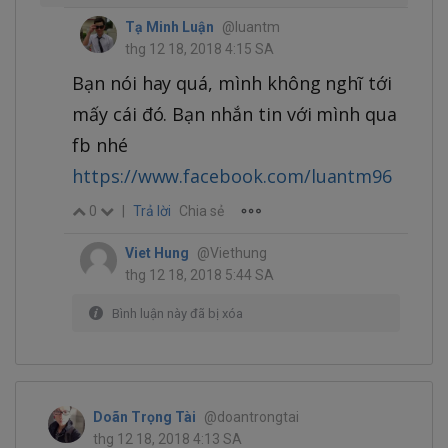
Tạ Minh Luận
@luantm
thg 12 18, 2018 4:15 SA
Bạn nói hay quá, mình không nghĩ tới
mấy cái đó. Bạn nhắn tin với mình qua
fb nhé
https://www.facebook.com/luantm96
0
|
Trả lời
Chia sẻ
Viet Hung
@Viethung
thg 12 18, 2018 5:44 SA
Bình luận này đã bị xóa
Doãn Trọng Tài
@doantrongtai
thg 12 18, 2018 4:13 SA