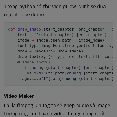
Trong python có thư viện pillow. Mình sẽ đưa
một ít code demo
def
draw_image
(
start_chapter
,
 end_chapter 
,
 pa
    text 
=
f'
{
start_chapter
}
-
{
end_chapter
}
'
    image 
=
 Image
.
open
(
path 
+
 image_name
)
    font_type
=
ImageFont
.
truetype
(
font_family
,
 
    draw 
=
 ImageDraw
.
Draw
(
image
)
    draw
.
text
(
xy
=
(
x
,
 y
)
,
 text
=
text
,
 fill
=
color
# image.show()
if
f'chuong-
{
start_chapter
}
-
{
end_chapter
}
'
        os
.
mkdir
(
f'
{
path
}
chuong-
{
start_chapter
    image
.
save
(
f"
{
path
}
chuong-
{
start_chapter
}
-
Video Maker
Lại là ffmpeg. Chúng ta sẽ ghép audio và image
tương ứng làm thành video. Image càng chất