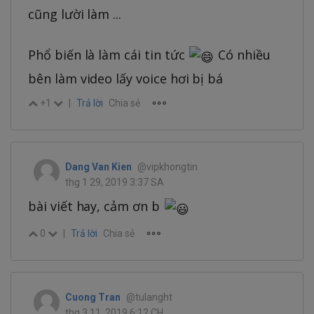
cũng lười làm ...
Phổ biến là làm cái tin tức
Có nhiều
bên làm video lấy voice hơi bị bá
+1
|
Trả lời
Chia sẻ
Dang Van Kien
@vipkhongtin
thg 1 29, 2019 3:37 SA
bài viết hay, cảm ơn b
0
|
Trả lời
Chia sẻ
Cuong Tran
@tulanght
thg 3 11, 2019 6:12 CH