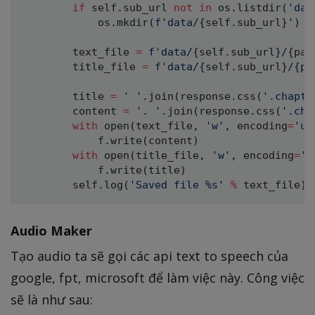
if
 self
.
sub_url 
not
in
 os
.
listdir
(
'dat
            os
.
mkdir
(
f'data/
{
self
.
sub_url
}
'
)
        text_file 
=
f'data/
{
self
.
sub_url
}
/
{
pag
        title_file 
=
f'data/
{
self
.
sub_url
}
/
{
pa
        title 
=
' '
.
join
(
response
.
css
(
'.chapte
        content 
=
'. '
.
join
(
response
.
css
(
'.cha
with
open
(
text_file
,
'w'
,
 encoding
=
'ut
            f
.
write
(
content
)
with
open
(
title_file
,
'w'
,
 encoding
=
'u
            f
.
write
(
title
)
        self
.
log
(
'Saved file %s'
%
 text_file
)
Audio Maker
Tạo audio ta sẽ gọi các api text to speech của
google, fpt, microsoft để làm việc này. Công việc
sẽ là như sau: