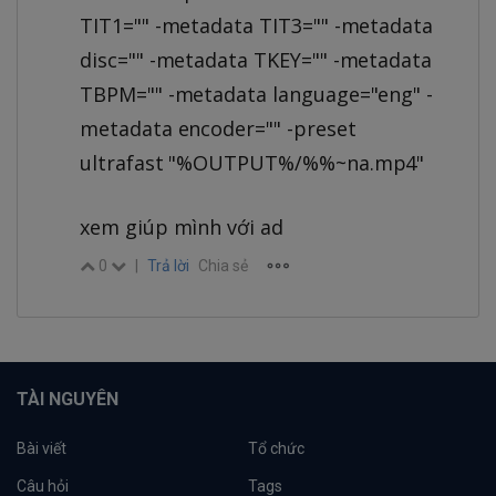
TIT1="" -metadata TIT3="" -metadata
disc="" -metadata TKEY="" -metadata
TBPM="" -metadata language="eng" -
metadata encoder="" -preset
ultrafast "%OUTPUT%/%%~na.mp4"
xem giúp mình với ad
0
|
Trả lời
Chia sẻ
TÀI NGUYÊN
Bài viết
Tổ chức
Câu hỏi
Tags