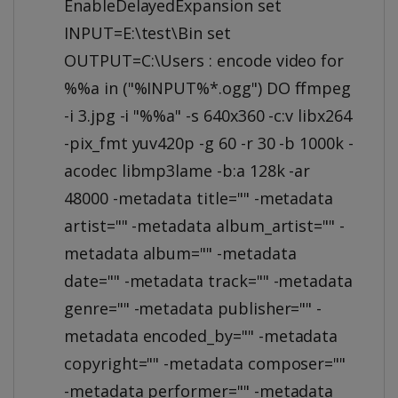
EnableDelayedExpansion set
INPUT=E:\test\Bin set
OUTPUT=C:\Users : encode video for
%%a in ("%INPUT%*.ogg") DO ffmpeg
-i 3.jpg -i "%%a" -s 640x360 -c:v libx264
-pix_fmt yuv420p -g 60 -r 30 -b 1000k -
acodec libmp3lame -b:a 128k -ar
48000 -metadata title="" -metadata
artist="" -metadata album_artist="" -
metadata album="" -metadata
date="" -metadata track="" -metadata
genre="" -metadata publisher="" -
metadata encoded_by="" -metadata
copyright="" -metadata composer=""
-metadata performer="" -metadata