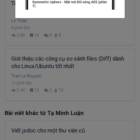
Tiết kiệm effort viết code với các Tool tiện ích
Le Thao
8 phút đọc
8
3.0K
14
0
Giới thiệu các công cụ so sánh files (Diff) dành
cho Linux/Ubuntu tốt nhất
Tran Le Khuyen
11 phút đọc
10
5.1K
13
2
Bài viết khác từ Tạ Minh Luận
Viết jsdoc cho một thư viện cũ