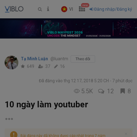
new
VI
Đăng nhập/Đăng ký
Tạ Minh Luận
@luantm
Theo dõi
649
37
16
Đã đăng vào thg 12 17, 2018 5:20 CH
7 phút đọc
5.5K
12
8
10 ngày làm youtuber
Bài đăng này đã không được cập nhật trong 7 năm