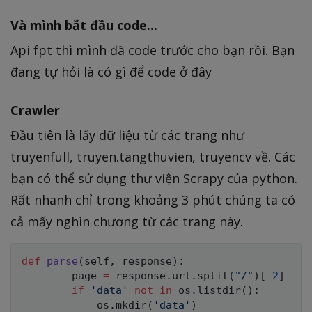
Và mình bắt đầu code...
Api fpt thì mình đã code trước cho bạn rồi. Bạn
đang tự hỏi là có gì để code ở đây
Crawler
Đầu tiên là lấy dữ liệu từ các trang như
truyenfull, truyen.tangthuvien, truyencv về. Các
bạn có thể sử dụng thư viện Scrapy của python.
Rất nhanh chỉ trong khoảng 3 phút chúng ta có
cả mấy nghìn chương từ các trang này.
def
parse
(
self
,
 response
)
:
        page 
=
 response
.
url
.
split
(
"/"
)
[
-
2
]
if
'data'
not
in
 os
.
listdir
(
)
:
            os
.
mkdir
(
'data'
)