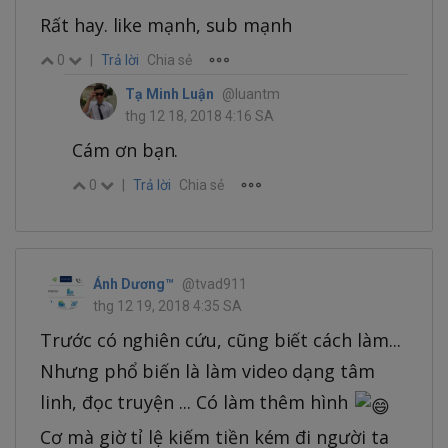
Rất hay. like mạnh, sub mạnh
0
|
Trả lời
Chia sẻ
Tạ Minh Luận
@luantm
thg 12 18, 2018 4:16 SA
Cám ơn bạn.
0
|
Trả lời
Chia sẻ
Ánh Dương™
@tvad911
thg 12 19, 2018 4:35 SA
Trước có nghiên cứu, cũng biết cách làm...
Nhưng phổ biến là làm video dạng tâm
linh, đọc truyện ... Có làm thêm hình
Cơ mà giờ tỉ lệ kiếm tiền kém đi người ta