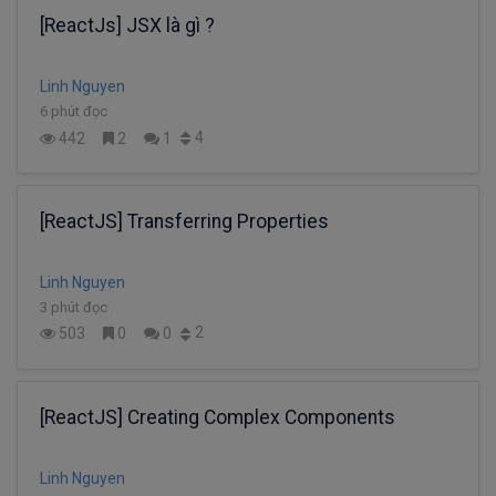
[ReactJs] JSX là gì ?
Linh Nguyen
6 phút đọc
4
442
2
1
[ReactJS] Transferring Properties
Linh Nguyen
3 phút đọc
2
503
0
0
[ReactJS] Creating Complex Components
Linh Nguyen