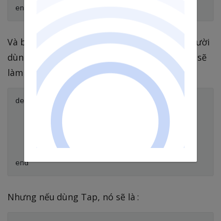
Và bây giờ giả sử chúng ta muốn tạo một người
dùng mới và gắn các giá trị cho nó, chúng ta sẽ
làm thế này :
def my_method

  o = User.new

  o.a = 1

  o.b = 2

  o.c = 3

  o

Nhưng nếu dùng Tap, nó sẽ là :