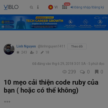
new
VI
Đăng nhập/Đăng ký
Linh Nguyen
@linhnguyen1411
Theo dõi
243
3
18
Đã đăng vào thg 6 29, 2018 3:01 SA
5 phút đọc
239
0
0
10 mẹo cải thiện code ruby của
bạn ( hoặc có thể không)