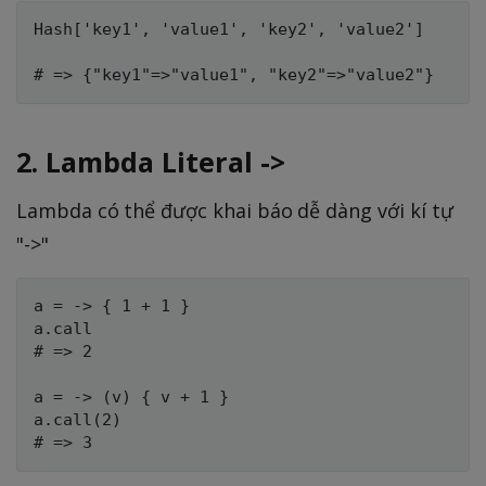
Hash['key1', 'value1', 'key2', 'value2']

2. Lambda Literal ->
Lambda có thể được khai báo dễ dàng với kí tự
"->"
a = -> { 1 + 1 }

a.call

# => 2

a = -> (v) { v + 1 }

a.call(2)
