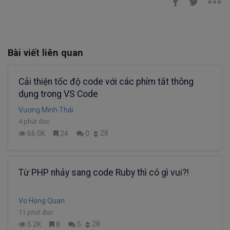
Bài viết liên quan
Cải thiện tốc độ code với các phím tắt thông
dụng trong VS Code
Vương Minh Thái
4 phút đọc
28
66.0K
24
0
Từ PHP nhảy sang code Ruby thì có gì vui?!
Vo Hong Quan
11 phút đọc
28
5.2K
8
5