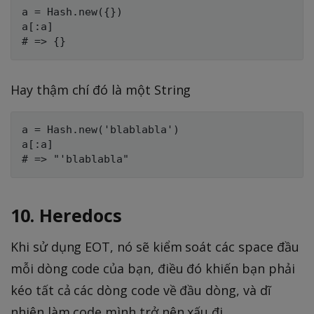
a = Hash.new({})

a[:a]

Hay thậm chí đó là một String
a = Hash.new('blablabla')

a[:a]

10. Heredocs
Khi sử dụng EOT, nó sẽ kiểm soát các space đầu
mỗi dòng code của bạn, điều đó khiến bạn phải
kéo tất cả các dòng code về đầu dòng, và dĩ
nhiên làm code mình trở nên xấu đi