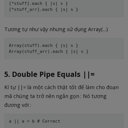
[*stuff].each { |s| s }

Tương tự như vậy nhưng sử dụng Array(...)
Array(stuff).each { |s| s }

5. Double Pipe Equals ||=
Kí tự ||= là một cách thật tốt để làm cho đoạn
mã chúng ta trở nên ngắn gọn : Nó tương
đương với :