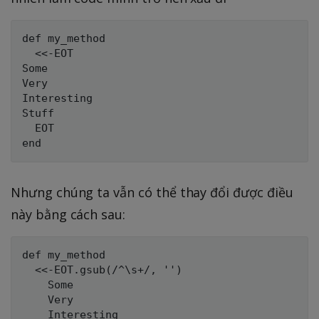
def my_method

  <<-EOT

Some

Very

Interesting

Stuff

  EOT

Nhưng chúng ta vẫn có thể thay đổi được điều
này bằng cách sau:
def my_method

  <<-EOT.gsub(/^\s+/, '')

    Some

    Very

    Interesting
