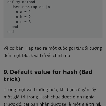
def my_method

  User.new.tap do |o|

    o.a = 1

    o.b = 2

    o.c = 3

  end

Về cơ bản, Tap tạo ra một cuộc gọi từ đối tượng
đến một block và trả về chính nó
9. Default value for hash (Bad
trick)
Trong một vài trường hợp, khi bạn cố gắn lấy
một giá trị trong Hash chưa được định nghĩa
trước đó, cái bạn nhận được sẽ là một giá trị nil.