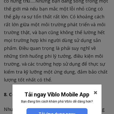
có hứng thú.....Nhưng bạn đang sống trong một
thế giới mà nếu bạn mắc một lỗi nhỏ cũng có
thể gây ra sự tổn thất rất lớn. Có khoảng cách
rất lớn giữa một môi trường phát triển và môi
trường thật, và bạn cũng không thể lường hết
mọi trường hợp khi người dùng sử dụng sản
phẩm. Điều quan trọng là phải suy nghĩ về
những tình huống phi lý tưởng, điều kiện môi
trường, và các trường hợp sử dụng để thực sự
kiểm tra kỹ lưỡng một ứng dụng, đảm bảo chất
lượng tốt nhất có thể.
8. Có nền tảng kỹ thuật
Tải ngay Viblo Mobile App
Bạn đang tìm cách khám phá Viblo dễ dàng hơn?
Nhu cầu về QA có một nền tảng kỹ thuật vững