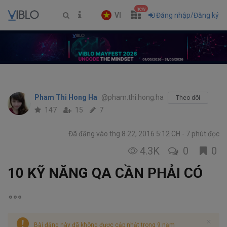
new
VI
Đăng nhập/Đăng ký
Pham Thi Hong Ha
@pham.thi.hong.ha
Theo dõi
147
15
7
Đã đăng vào thg 8 22, 2016 5:12 CH
7 phút đọc
4.3K
0
0
10 KỸ NĂNG QA CẦN PHẢI CÓ
Bài đăng này đã không được cập nhật trong 9 năm