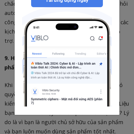
Tải ứng dụng ngay
chắc ngày càng cao khi mà các ứng dụng đòi hỏi
automation test và API. Khi bạn có nền tảng
công nghệ, bạn sẽ có lợi thế hơn về cách viết các
kịch bản test cũng như sử dụng ứng dụng hỗ
trợ.
9. Hãy xem mình là người sở hữu của sản
phẩm
Khi bạn sở hữu 1 sản phẩm công nghệ, bạn có
quyền đổi trả trong thời hạn nào đó, bạn sẽ
kiểm tra các chức năng một cách tỉ mỉ nhất. Liệu
bạn có làm như vậy với sản phẩm của bạn bè? Lý
do là vì bạn là người chủ sở hữu của sản phẩm
và bạn luôn muốn dùng sản phẩm tốt nhất.