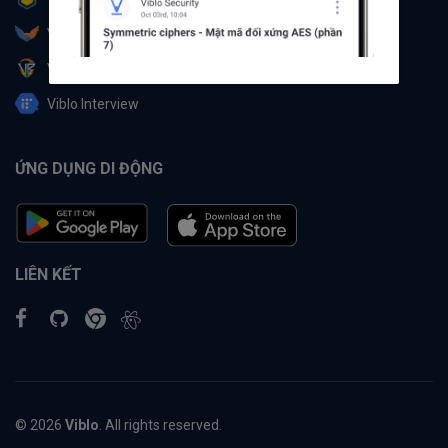
Viblo Partner
Viblo Battle
Viblo Interview
ỨNG DỤNG DI ĐỘNG
LIÊN KẾT
© 2026
Viblo
. All rights reserved.