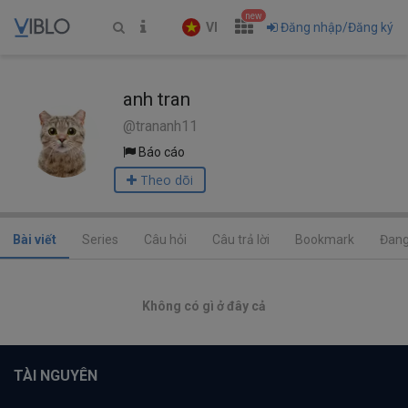
new
VI
Đăng nhập/Đăng ký
anh tran
@trananh11
Báo cáo
Theo dõi
Bài viết
Series
Câu hỏi
Câu trả lời
Bookmark
Đang
Không có gì ở đây cả
TÀI NGUYÊN