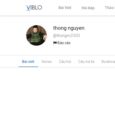
Bài Viết
Thảo 
Hỏi Đáp
thong nguyen
@thongnv2303
Báo cáo
Bài viết
Series
Câu hỏi
Câu trả lời
Bookma