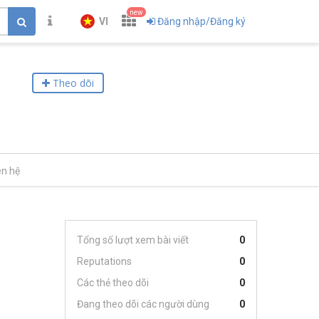
new
VI
Đăng nhập/Đăng ký
Theo dõi
ên hệ
Tổng số lượt xem bài viết
0
Reputations
0
Các thẻ theo dõi
0
Đang theo dõi các người dùng
0