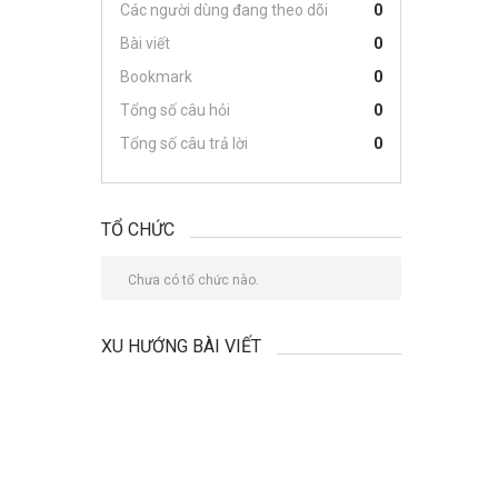
Các người dùng đang theo dõi
0
Bài viết
0
Bookmark
0
Tổng số câu hỏi
0
Tổng số câu trả lời
0
TỔ CHỨC
Chưa có tổ chức nào.
XU HƯỚNG BÀI VIẾT