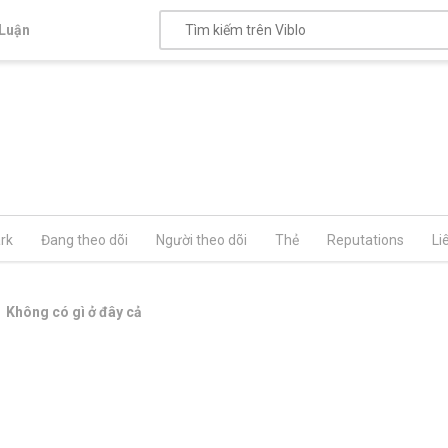
Luận
rk
Đang theo dõi
Người theo dõi
Thẻ
Reputations
Li
Không có gì ở đây cả